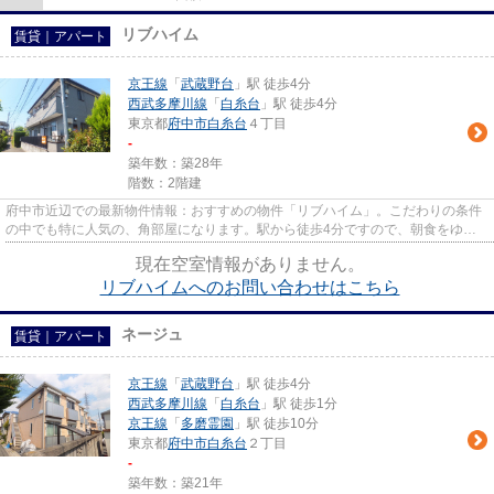
リブハイム
賃貸｜アパート
京王線
「
武蔵野台
」駅 徒歩4分
西武多摩川線
「
白糸台
」駅 徒歩4分
東京都
府中市
白糸台
４丁目
-
築年数：築28年
階数：2階建
府中市近辺での最新物件情報：おすすめの物件「リブハイム」。こだわりの条件
の中でも特に人気の、角部屋になります。駅から徒歩4分ですので、朝食をゆっ
くり食べる時間が作れます。こ...
現在空室情報がありません。
リブハイムへのお問い合わせはこちら
ネージュ
賃貸｜アパート
京王線
「
武蔵野台
」駅 徒歩4分
西武多摩川線
「
白糸台
」駅 徒歩1分
京王線
「
多磨霊園
」駅 徒歩10分
東京都
府中市
白糸台
２丁目
-
築年数：築21年