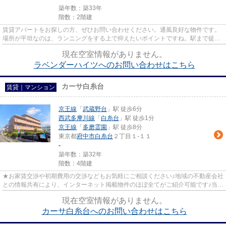
築年数：築33年
階数：2階建
賃貸アパートをお探しの方、ぜひお問い合わせください。通風良好な物件です。
場所が平坦なのは、ランニングをする上で抑えたいポイントですね。駅まで徒歩
13分と、立地が魅力的な物件...
現在空室情報がありません。
ラベンダーハイツへのお問い合わせはこちら
カーサ白糸台
賃貸｜マンション
京王線
「
武蔵野台
」駅 徒歩6分
西武多摩川線
「
白糸台
」駅 徒歩1分
京王線
「
多磨霊園
」駅 徒歩8分
東京都
府中市
白糸台
２丁目１-１１
-
築年数：築32年
階数：4階建
★お家賃交渉や初期費用の交渉などもお気軽にご相談ください♪地域の不動産会社
との情報共有により、インターネット掲載物件のほぼ全てがご紹介可能です♪当店
は京王線府中駅徒歩３０秒☆...
現在空室情報がありません。
カーサ白糸台へのお問い合わせはこちら