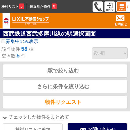
0
0
検討リスト
最近見た物件
お問合せ
西武鉄道西武多摩川線の駅選択画面
募集中のみ表示
58
該当物件
棟
5
空き数
件
駅で絞り込む
さらに条件を絞り込む
物件リクエスト
チェックした物件をまとめて
検討リストに追加
お問い合わせ