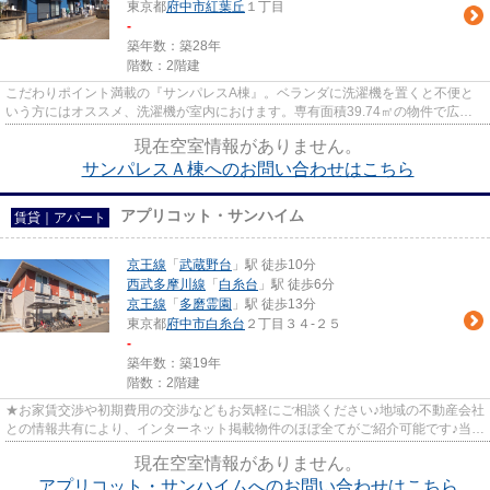
東京都
府中市
紅葉丘
１丁目
-
築年数：築28年
階数：2階建
こだわりポイント満載の『サンパレスA棟』。ベランダに洗濯機を置くと不便と
いう方にはオススメ、洗濯機が室内におけます。専有面積39.74㎡の物件で広々
してます。暮らしやすいゆった...
現在空室情報がありません。
サンパレスＡ棟へのお問い合わせはこちら
アプリコット・サンハイム
賃貸｜アパート
京王線
「
武蔵野台
」駅 徒歩10分
西武多摩川線
「
白糸台
」駅 徒歩6分
京王線
「
多磨霊園
」駅 徒歩13分
東京都
府中市
白糸台
２丁目３４-２５
-
築年数：築19年
階数：2階建
★お家賃交渉や初期費用の交渉などもお気軽にご相談ください♪地域の不動産会社
との情報共有により、インターネット掲載物件のほぼ全てがご紹介可能です♪当店
は京王線府中駅徒歩３０秒☆...
現在空室情報がありません。
アプリコット・サンハイムへのお問い合わせはこちら