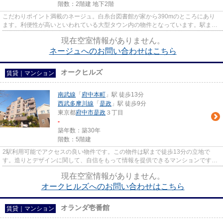
階数：2階建 地下2階
こだわりポイント満載のネージュ。白糸台図書館が家から390mのところにあり
ます。利便性が高いといわれている大型タウン内の物件となっています。駅まで
歩いてアクセスできる、徒歩4分...
現在空室情報がありません。
ネージュへのお問い合わせはこちら
オークヒルズ
賃貸｜マンション
南武線
「
府中本町
」駅 徒歩13分
西武多摩川線
「
是政
」駅 徒歩9分
東京都
府中市
是政
３丁目
-
築年数：築30年
階数：5階建
2駅利用可能でアクセスの良い物件です。この物件は駅まで徒歩13分の立地で
す。造りとデザインに関して、自信をもって情報を提供できるマンションです。
スタッフ一同、気持ちを込めてお...
現在空室情報がありません。
オークヒルズへのお問い合わせはこちら
オランダ壱番館
賃貸｜マンション