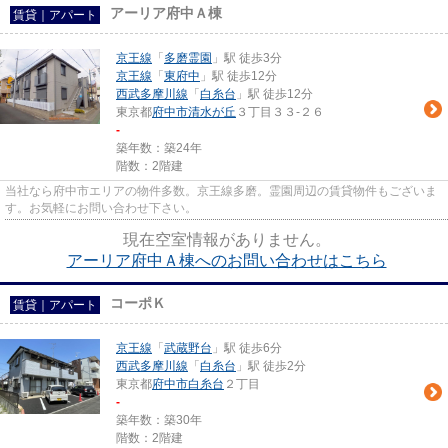
アーリア府中Ａ棟
賃貸｜アパート
京王線
「
多磨霊園
」駅 徒歩3分
京王線
「
東府中
」駅 徒歩12分
西武多摩川線
「
白糸台
」駅 徒歩12分
東京都
府中市
清水が丘
３丁目３３-２６
-
築年数：築24年
階数：2階建
当社なら府中市エリアの物件多数。京王線多磨。霊園周辺の賃貸物件もございま
す。お気軽にお問い合わせ下さい。
現在空室情報がありません。
アーリア府中Ａ棟へのお問い合わせはこちら
コーポＫ
賃貸｜アパート
京王線
「
武蔵野台
」駅 徒歩6分
西武多摩川線
「
白糸台
」駅 徒歩2分
東京都
府中市
白糸台
２丁目
-
築年数：築30年
階数：2階建