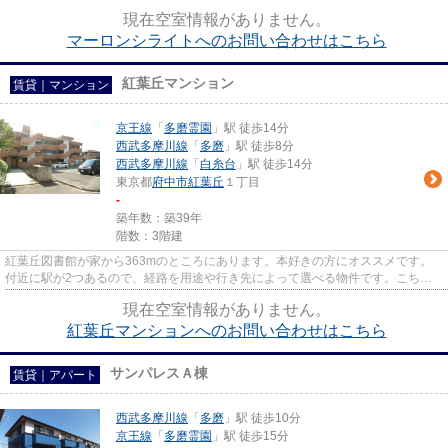
鉄骨造】。ゆとりある生活の...
現在空室情報がありません。
マーロンシライトへのお問い合わせはこちら
紅葉丘マンション
賃貸｜マンション
京王線
「
多磨霊園
」駅 徒歩14分
西武多摩川線
「
多磨
」駅 徒歩8分
西武多摩川線
「
白糸台
」駅 徒歩14分
東京都
府中市
紅葉丘
１丁目
-
築年数：築39年
階数：3階建
紅葉丘図書館が家から363mのところにあります。本好きの方にオススメです。
付近に駅が2つあるので、経路を用途や行き先によって選べる物件です。こちら
の物件は、駅へも徒歩14分と歩い...
現在空室情報がありません。
紅葉丘マンションへのお問い合わせはこちら
サンパレスＡ棟
賃貸｜アパート
西武多摩川線
「
多磨
」駅 徒歩10分
京王線
「
多磨霊園
」駅 徒歩15分