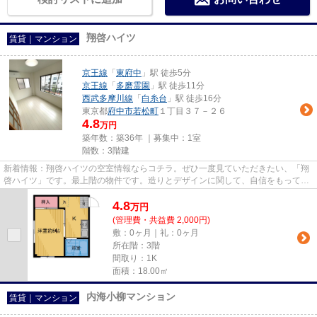
翔啓ハイツ
賃貸｜マンション
京王線
「
東府中
」駅 徒歩5分
京王線
「
多磨霊園
」駅 徒歩11分
西武多摩川線
「
白糸台
」駅 徒歩16分
東京都
府中市
若松町
１丁目３７－２６
4.8
万円
築年数：築36年 ｜募集中：
1室
階数：3階建
新着情報：翔啓ハイツの空室情報ならコチラ。ぜひ一度見ていただきたい、「翔
啓ハイツ」です。最上階の物件です。造りとデザインに関して、自信をもって情
報を提供できるマンションで...
4.8
万
円
(管理費・共益費 2,000円)
敷：0ヶ月｜礼：0ヶ月
所在階：3階
間取り：1K
面積：18.00㎡
内海小柳マンション
賃貸｜マンション