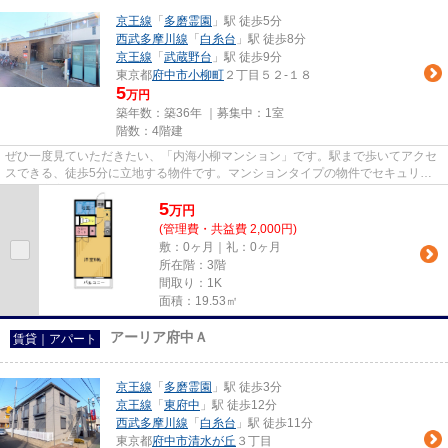
京王線
「
多磨霊園
」駅 徒歩5分
西武多摩川線
「
白糸台
」駅 徒歩8分
京王線
「
武蔵野台
」駅 徒歩9分
東京都
府中市
小柳町
２丁目５２-１８
5
万円
築年数：築36年 ｜募集中：
1室
階数：4階建
ぜひ一度見ていただきたい、「内海小柳マンション」です。駅まで歩いてアクセ
スできる、徒歩5分に立地する物件です。マンションタイプの物件でセキュリテ
ィ面も充実しています。周辺に...
5
万
円
(管理費・共益費 2,000円)
敷：0ヶ月｜礼：0ヶ月
所在階：3階
間取り：1K
面積：19.53㎡
アーリア府中Ａ
賃貸｜アパート
京王線
「
多磨霊園
」駅 徒歩3分
京王線
「
東府中
」駅 徒歩12分
西武多摩川線
「
白糸台
」駅 徒歩11分
東京都
府中市
清水が丘
３丁目