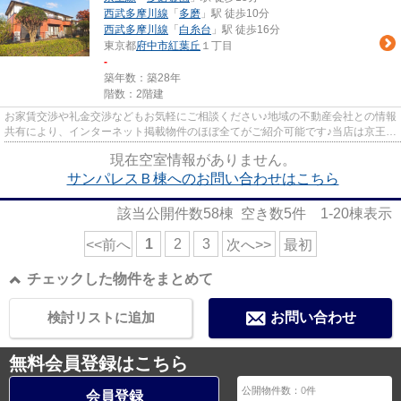
西武多摩川線
「
多磨
」駅 徒歩10分
西武多摩川線
「
白糸台
」駅 徒歩16分
東京都
府中市
紅葉丘
１丁目
-
築年数：築28年
階数：2階建
お家賃交渉や礼金交渉などもお気軽にご相談ください♪地域の不動産会社との情報
共有により、インターネット掲載物件のほぼ全てがご紹介可能です♪当店は京王線
府中駅徒歩３０秒☆京王線・...
現在空室情報がありません。
サンパレスＢ棟へのお問い合わせはこちら
該当公開件数
58
棟 空き数
5
件
1-20
棟表示
1
2
3
<<前へ
次へ>>
最初
チェックした物件をまとめて
検討リストに追加
お問い合わせ
無料会員登録はこちら
公開物件数：
0
件
会員登録