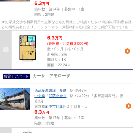
6.3
万円
築年数：築24年 ｜募集中：
1室
階数：2階建
★お家賃交渉や初期費用の交渉などもお気軽にご相談ください♪地域の不動産会社
との情報共有により、インターネット掲載物件のほぼ全てがご紹介可能です♪当店
は京王線府中駅徒歩３０秒☆...
6.3
万
円
(管理費・共益費 2,000円)
敷：0ヶ月｜礼：0ヶ月
所在階：2階
間取り：1K
面積：22.24㎡
カーサ アモローザ
賃貸｜アパート
西武多摩川線
「
多磨
」駅 徒歩7分
中央線
「
武蔵小金井
」駅 バス22分 「多磨霊園表門」 停
歩2分
東京都
府中市
紅葉丘
２丁目５－１
6.3
万円
築年数：築17年 ｜募集中：
1室
階数：2階建