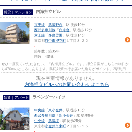
内海押立ビル
賃貸｜マンション
京王線
「
武蔵野台
」駅 徒歩10分
西武多摩川線
「
白糸台
」駅 徒歩12分
京王線
「
多磨霊園
」駅 徒歩14分
東京都
府中市
押立町
１丁目３-２２
-
築年数：築35年
階数：4階建
ぜひ一度見ていただきたい、「内海押立ビル」です。押立公園がこちらの物件か
ら470mのところにあります。防犯対策の行き届いた造りがポイント。2駅利用で
きる場所にあるので利便性が高...
現在空室情報がありません。
内海押立ビルへのお問い合わせはこちら
ラベンダーハイツ
賃貸｜アパート
中央線
「
東小金井
」駅 徒歩13分
西武多摩川線
「
新小金井
」駅 徒歩9分
中央線
「
武蔵境
」駅 徒歩25分
東京都
小金井市
東町
２丁目９-１５
-