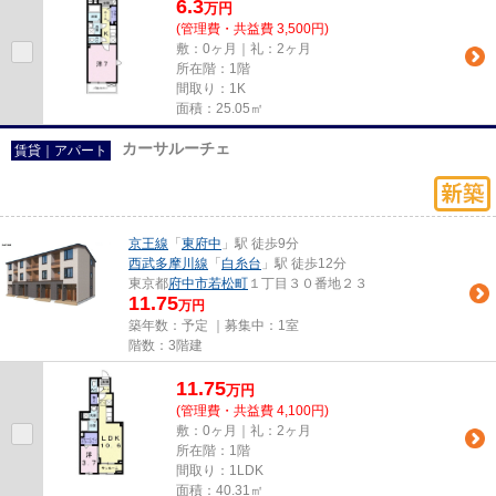
6.3
万
円
(管理費・共益費 3,500円)
敷：0ヶ月｜礼：2ヶ月
所在階：1階
間取り：1K
面積：25.05㎡
カーサルーチェ
賃貸｜アパート
京王線
「
東府中
」駅 徒歩9分
西武多摩川線
「
白糸台
」駅 徒歩12分
東京都
府中市
若松町
１丁目３０番地２３
11.75
万円
築年数：予定 ｜募集中：
1室
階数：3階建
11.75
万
円
(管理費・共益費 4,100円)
敷：0ヶ月｜礼：2ヶ月
所在階：1階
間取り：1LDK
面積：40.31㎡