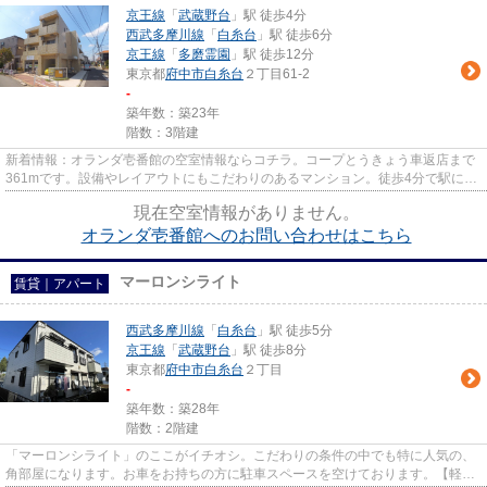
京王線
「
武蔵野台
」駅 徒歩4分
西武多摩川線
「
白糸台
」駅 徒歩6分
京王線
「
多磨霊園
」駅 徒歩12分
東京都
府中市
白糸台
２丁目61-2
-
築年数：築23年
階数：3階建
新着情報：オランダ壱番館の空室情報ならコチラ。コープとうきょう車返店まで
361mです。設備やレイアウトにもこだわりのあるマンション。徒歩4分で駅にア
クセス可能な、魅力的な駅近物...
現在空室情報がありません。
オランダ壱番館へのお問い合わせはこちら
マーロンシライト
賃貸｜アパート
西武多摩川線
「
白糸台
」駅 徒歩5分
京王線
「
武蔵野台
」駅 徒歩8分
東京都
府中市
白糸台
２丁目
-
築年数：築28年
階数：2階建
「マーロンシライト」のここがイチオシ。こだわりの条件の中でも特に人気の、
角部屋になります。お車をお持ちの方に駐車スペースを空けております。【軽量