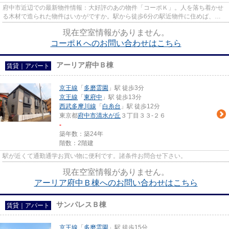
府中市近辺での最新物件情報：大好評のあの物件「コーポＫ」。人を落ち着かせ
る木材で造られた物件はいかがですか。駅から徒歩6分の駅近物件に住めば、通
勤・通学のストレスを減らせま...
現在空室情報がありません。
コーポＫへのお問い合わせはこちら
アーリア府中Ｂ棟
賃貸｜アパート
京王線
「
多磨霊園
」駅 徒歩3分
京王線
「
東府中
」駅 徒歩13分
西武多摩川線
「
白糸台
」駅 徒歩12分
東京都
府中市
清水が丘
３丁目３３-２６
-
築年数：築24年
階数：2階建
駅が近くて通勤通学お買い物に便利です。諸条件お問合せ下さい。
現在空室情報がありません。
アーリア府中Ｂ棟へのお問い合わせはこちら
サンパレスＢ棟
賃貸｜アパート
京王線
「
多磨霊園
」駅 徒歩15分