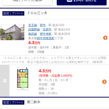
ドエル三ッ木
賃貸｜アパート
京王線
「
府中
」駅 徒歩13分
武蔵野線
「
北府中
」駅 徒歩12分
南武線
「
府中本町
」駅 徒歩26分
東京都
府中市
晴見町
１丁目
4.3
万円
築年数：築43年 ｜募集中：
1室
階数：2階建
「ドエル三ッ木」のここがイチオシ。レイアウトも変えやすいコンパクトな間取
りのアパートです。駅まで徒歩13分とお出かけにも便利な物件です。2駅利用可
能な物件なので、用途や行き先...
4.3
万
円
(管理費・共益費 1,000円)
敷：0ヶ月｜礼：0ヶ月
所在階：1階
間取り：1K
面積：21.00㎡
第二鈴木
賃貸｜アパート