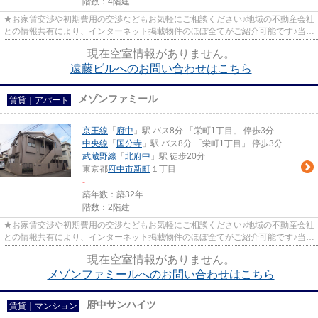
階数：4階建
★お家賃交渉や初期費用の交渉などもお気軽にご相談ください♪地域の不動産会社
との情報共有により、インターネット掲載物件のほぼ全てがご紹介可能です♪当店
は京王線府中駅徒歩３０秒☆...
現在空室情報がありません。
遠藤ビルへのお問い合わせはこちら
メゾンファミール
賃貸｜アパート
京王線
「
府中
」駅 バス8分 「栄町1丁目」 停歩3分
中央線
「
国分寺
」駅 バス8分 「栄町1丁目」 停歩3分
武蔵野線
「
北府中
」駅 徒歩20分
東京都
府中市
新町
１丁目
-
築年数：築32年
階数：2階建
★お家賃交渉や初期費用の交渉などもお気軽にご相談ください♪地域の不動産会社
との情報共有により、インターネット掲載物件のほぼ全てがご紹介可能です♪当店
は京王線府中駅徒歩３０秒☆...
現在空室情報がありません。
メゾンファミールへのお問い合わせはこちら
府中サンハイツ
賃貸｜マンション