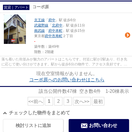
コーポ原
賃貸｜アパート
京王線
「
府中
」駅 徒歩6分
武蔵野線
「
北府中
」駅 徒歩11分
南武線
「
府中本町
」駅 徒歩15分
東京都
府中市
寿町
２丁目
-
築年数：築49年
階数：2階建
落ち着いた街並みが魅力のアパートはこちらです。付近に駅が2駅あり、行き先
に応じて使い分けができます。駅から徒歩6分の物件で、アクセス良好です。物
件をお探しの方は、こちらから...
現在空室情報がありません。
コーポ原へのお問い合わせはこちら
該当公開件数
47
棟 空き数
4
件
1-20
棟表示
1
2
3
<<前へ
次へ>>
最初
チェックした物件をまとめて
検討リストに追加
お問い合わせ