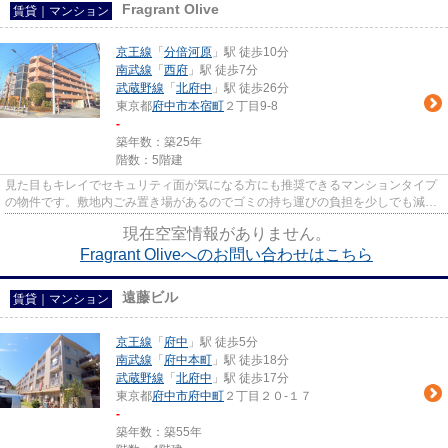
Fragrant Olive
賃貸｜マンション
京王線
「
分倍河原
」駅 徒歩10分
南武線
「
西府
」駅 徒歩7分
武蔵野線
「
北府中
」駅 徒歩26分
東京都
府中市
本宿町
２丁目9-8
-
築年数：築25年
階数：5階建
見た目もキレイでセキュリティ面が気になる方にも推奨できるマンションタイプ
の物件です。敷地内ごみ置き場があるのでゴミの持ち運びの負担を少しでも減ら
すことができます。便利で快...
現在空室情報がありません。
Fragrant Oliveへのお問い合わせはこちら
遠藤ビル
賃貸｜マンション
京王線
「
府中
」駅 徒歩5分
南武線
「
府中本町
」駅 徒歩18分
武蔵野線
「
北府中
」駅 徒歩17分
東京都
府中市
府中町
２丁目２０-１７
-
築年数：築55年