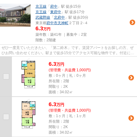
京王線
「
府中
」駅 徒歩15分
京王線
「
東府中
」駅 徒歩17分
武蔵野線
「
北府中
」駅 徒歩20分
東京都
府中市
天神町
２丁目２-４
6.3
万円
築年数：築41年 ｜募集中：
2室
階数：2階建
ぜひ一度見ていただきたい、「第二鈴木」です。賃貸アパートをお探しの方、ぜ
ひお問い合わせください。駅まで徒歩15分でアクセス可能な物件です。付近に駅
が2つあるので、用途や行き先...
6.3
万
円
(管理費・共益費 1,000円)
敷：0ヶ月｜礼：0ヶ月
所在階：2階
間取り：2K
面積：34.02㎡
6.3
万
円
(管理費・共益費 1,000円)
敷：1ヶ月｜礼：1ヶ月
所在階：2階
間取り：2K
面積：34.02㎡