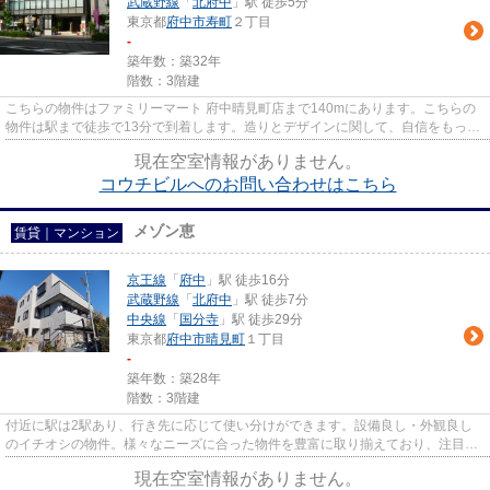
武蔵野線
「
北府中
」駅 徒歩5分
東京都
府中市
寿町
２丁目
-
築年数：築32年
階数：3階建
こちらの物件はファミリーマート 府中晴見町店まで140mにあります。こちらの
物件は駅まで徒歩で13分で到着します。造りとデザインに関して、自信をもって
情報を提供できるマンションで...
現在空室情報がありません。
コウチビルへのお問い合わせはこちら
メゾン恵
賃貸｜マンション
京王線
「
府中
」駅 徒歩16分
武蔵野線
「
北府中
」駅 徒歩7分
中央線
「
国分寺
」駅 徒歩29分
東京都
府中市
晴見町
１丁目
-
築年数：築28年
階数：3階建
付近に駅は2駅あり、行き先に応じて使い分けができます。設備良し・外観良し
のイチオシの物件。様々なニーズに合った物件を豊富に取り揃えており、注目の
府中市や京王線府中付近の物件...
現在空室情報がありません。