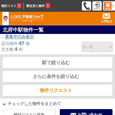
0
0
検討リスト
最近見た物件
お問合せ
北府中駅物件一覧
募集中のみ表示
47
該当物件
棟
4
空き数
件
駅で絞り込む
さらに条件を絞り込む
物件リクエスト
チェックした物件をまとめて
検討リストに追加
お問い合わせ