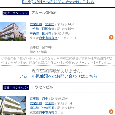
K'sSQUAREへのお問い合わせはこちら
アムール気仙沼
賃貸｜マンション
武蔵野線
「
北府中
」駅 徒歩14分
中央線
「
西国分寺
」駅 徒歩19分
中央線
「
国分寺
」駅 徒歩28分
東京都
府中市
武蔵台
１丁目３６-１８
-
築年数：築28年
階数：4階建
小学生のお子様がいらっしゃるのなら、府中市立武蔵台小学校が通学範囲内の物
件はいかがですか。好条件の環境と住みやすい空間のフリーレント1ヶ月のお部
屋。楽しく使いやすいキッチン...
現在空室情報がありません。
アムール気仙沼へのお問い合わせはこちら
トウセンビル
賃貸｜マンション
京王線
「
府中
」駅 徒歩13分
武蔵野線
「
北府中
」駅 徒歩5分
南武線
「
分倍河原
」駅 徒歩18分
東京都
府中市
寿町
２丁目