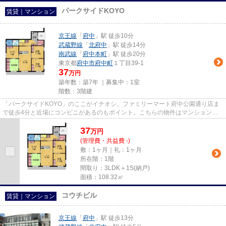
パークサイドKOYO
賃貸｜マンション
京王線
「
府中
」駅 徒歩10分
武蔵野線
「
北府中
」駅 徒歩14分
南武線
「
府中本町
」駅 徒歩20分
東京都
府中市
府中町
１丁目39-1
37
万円
築年数：築7年 ｜募集中：
1室
階数：3階建
「パークサイドKOYO」のここがイチオシ。ファミリーマート府中公園通り店ま
で徒歩4分と近場にコンビニがあるのもポイント。こちらの物件はマンションで
す。しっかりとした造りが自慢の...
37
万
円
(管理費・共益費 -)
敷：1ヶ月｜礼：1ヶ月
所在階：1階
間取り：3LDK＋1S(納戸)
面積：108.32㎡
コウチビル
賃貸｜マンション
京王線
「
府中
」駅 徒歩13分