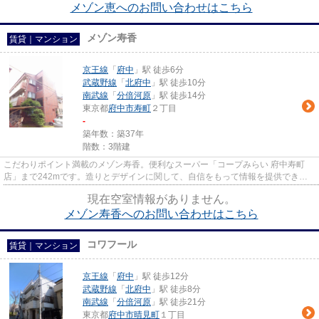
メゾン恵へのお問い合わせはこちら
メゾン寿香
賃貸｜マンション
京王線
「
府中
」駅 徒歩6分
武蔵野線
「
北府中
」駅 徒歩10分
南武線
「
分倍河原
」駅 徒歩14分
東京都
府中市
寿町
２丁目
-
築年数：築37年
階数：3階建
こだわりポイント満載のメゾン寿香。便利なスーパー「コープみらい 府中寿町
店」まで242mです。造りとデザインに関して、自信をもって情報を提供できる
マンションです。平坦な場所にあ...
現在空室情報がありません。
メゾン寿香へのお問い合わせはこちら
コワフール
賃貸｜マンション
京王線
「
府中
」駅 徒歩12分
武蔵野線
「
北府中
」駅 徒歩8分
南武線
「
分倍河原
」駅 徒歩21分
東京都
府中市
晴見町
１丁目