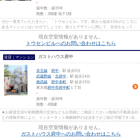
-
築年数：築35年
階数：3階建 地下1階
ぜひ一度見ていただきたい、「トウセンビル」です。駅から徒歩13分のところに
あるマンションはいかがでしょうか。造りとデザインに関して、自信をもって情
報を提供できるマンションで...
現在空室情報がありません。
トウセンビルへのお問い合わせはこちら
ガストハウス府中
賃貸｜マンション
京王線
「
府中
」駅 徒歩5分
武蔵野線
「
北府中
」駅 徒歩14分
南武線
「
府中本町
」駅 徒歩15分
東京都
府中市
府中町
１丁目
-
築年数：築39年
階数：4階建
★お家賃交渉や初期費用の交渉などもお気軽にご相談ください♪地域の不動産会社
との情報共有により、インターネット掲載物件のほぼ全てがご紹介可能です♪当店
は京王線府中駅徒歩３０秒☆...
現在空室情報がありません。
ガストハウス府中へのお問い合わせはこちら