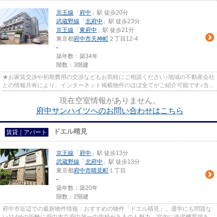
京王線
「
府中
」駅 徒歩20分
武蔵野線
「
北府中
」駅 徒歩23分
京王線
「
東府中
」駅 徒歩21分
東京都
府中市
天神町
２丁目12-4
-
築年数：築34年
階数：3階建
★お家賃交渉や初期費用の交渉などもお気軽にご相談ください♪地域の不動産会社
との情報共有により、インターネット掲載物件のほぼ全てがご紹介可能です♪当店
は京王線府中駅徒歩３０秒☆...
現在空室情報がありません。
府中サンハイツへのお問い合わせはこちら
ドエル晴見
賃貸｜アパート
京王線
「
府中
」駅 徒歩13分
武蔵野線
「
北府中
」駅 徒歩13分
東京都
府中市
晴見町
１丁目
-
築年数：築20年
階数：2階建
府中市近辺での最新物件情報：おすすめの物件「ドエル晴見」。通学にも問題な