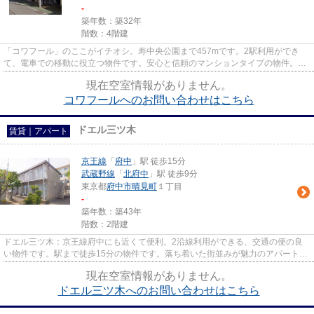
-
築年数：築32年
階数：4階建
「コワフール」のここがイチオシ。寿中央公園まで457mです。2駅利用ができ
て、電車での移動に役立つ物件です。安心と信頼のマンションタイプの物件。
LIXIL不動産ショップ エステート三...
現在空室情報がありません。
コワフールへのお問い合わせはこちら
ドエル三ツ木
賃貸｜アパート
京王線
「
府中
」駅 徒歩15分
武蔵野線
「
北府中
」駅 徒歩9分
東京都
府中市
晴見町
１丁目
-
築年数：築43年
階数：2階建
ドエル三ツ木：京王線府中にも近くて便利。2沿線利用ができる、交通の便の良
い物件です。駅まで徒歩15分の物件です。落ち着いた街並みが魅力のアパートは
こちらです。府中市で新しい住...
現在空室情報がありません。
ドエル三ツ木へのお問い合わせはこちら