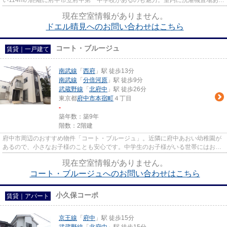
い114mの距離に府中市立府中第一中学校があるのも魅力。室内に洗濯機置場あ
り。快適に生活できてプライバ...
現在空室情報がありません。
ドエル晴見へのお問い合わせはこちら
コート・ブルージュ
賃貸｜一戸建て
南武線
「
西府
」駅 徒歩13分
南武線
「
分倍河原
」駅 徒歩9分
武蔵野線
「
北府中
」駅 徒歩26分
東京都
府中市
本宿町
４丁目
-
築年数：築9年
階数：2階建
府中市周辺のおすすめ物件「コート・ブルージュ」。近隣に府中あおい幼稚園が
あるので、小さなお子様のことも安心です。中学生のお子様がいる世帯にはおす
すめのポイント。府中市立府...
現在空室情報がありません。
コート・ブルージュへのお問い合わせはこちら
小久保コーポ
賃貸｜アパート
京王線
「
府中
」駅 徒歩15分