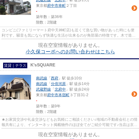
武蔵野線
「
北府中
」駅 徒歩15分
東京都
府中市
幸町
２丁目
-
築年数：築36年
階数：2階建
コンビニ(ファミリーマート府中天神町店)も近くて急な買い物があった時にも便
利です。騒音も気にならず快適な生活が出来るのが角部屋の特徴です。木で造ら
れた物件には安心感があり、...
現在空室情報がありません。
小久保コーポへのお問い合わせはこちら
K'sSQUARE
賃貸｜テラス
南武線
「
西府
」駅 徒歩10分
南武線
「
分倍河原
」駅 徒歩14分
武蔵野線
「
北府中
」駅 徒歩24分
東京都
府中市
本宿町
３丁目31-2
-
築年数：築9年
階数：2階建
★お家賃交渉や礼金交渉などもお気軽にご相談ください♪地域の不動産会社との情
報共有により、インターネット掲載物件のほぼ全てがご紹介可能です♪当店は京王
線府中駅徒歩３０秒☆京王線...
現在空室情報がありません。