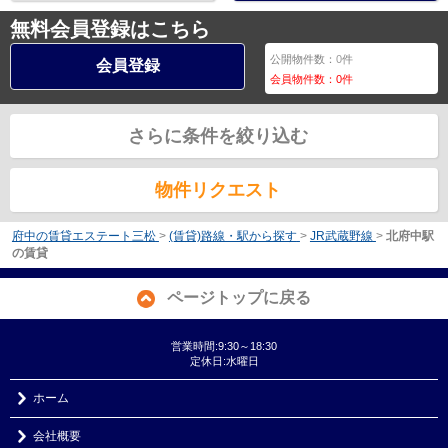
無料会員登録はこちら
公開物件数：
0
件
会員登録
会員物件数：
0
件
さらに条件を絞り込む
物件リクエスト
府中の賃貸エステート三松
>
(賃貸)路線・駅から探す
>
JR武蔵野線
>
北府中駅
の賃貸
ページトップに戻る
営業時間:9:30～18:30
定休日:水曜日
ホーム
会社概要