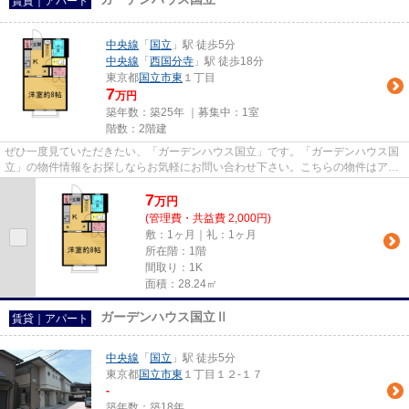
賃貸｜アパート
中央線
「
国立
」駅 徒歩5分
中央線
「
西国分寺
」駅 徒歩18分
東京都
国立市
東
１丁目
7
万円
築年数：築25年 ｜募集中：
1室
階数：2階建
ぜひ一度見ていただきたい、「ガーデンハウス国立」です。「ガーデンハウス国
立」の物件情報をお探しならお気軽にお問い合わせ下さい。こちらの物件はアパ
ートです。徒歩5分で駅にアク...
7
万
円
(管理費・共益費 2,000円)
敷：1ヶ月｜礼：1ヶ月
所在階：1階
間取り：1K
面積：28.24㎡
ガーデンハウス国立Ⅱ
賃貸｜アパート
中央線
「
国立
」駅 徒歩5分
東京都
国立市
東
１丁目１２-１７
-
築年数：築18年