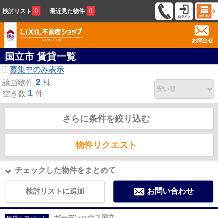
0
0
検討リスト
最近見た物件
お問合せ
国立市 賃貸一覧
募集中のみ表示
2
該当物件
棟
1
空き数
件
さらに条件を絞り込む
物件リクエスト
チェックした物件をまとめて
検討リストに追加
お問い合わせ
ガーデンハウス国立