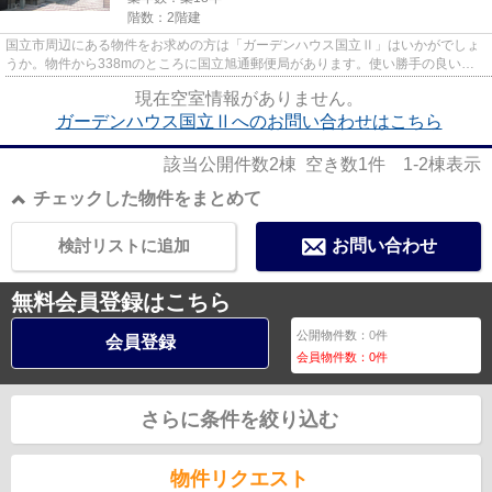
階数：2階建
国立市周辺にある物件をお求めの方は「ガーデンハウス国立Ⅱ」はいかがでしょ
うか。物件から338mのところに国立旭通郵便局があります。使い勝手の良いア
パートでイチオシの物件です。こ...
現在空室情報がありません。
ガーデンハウス国立Ⅱへのお問い合わせはこちら
該当公開件数
2
棟 空き数
1
件
1-2
棟表示
チェックした物件をまとめて
検討リストに追加
お問い合わせ
無料会員登録はこちら
公開物件数：
0
件
会員登録
会員物件数：
0
件
さらに条件を絞り込む
物件リクエスト