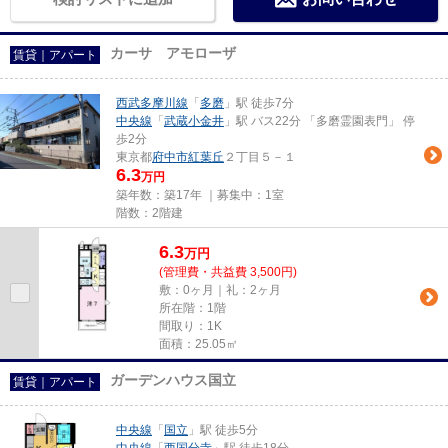
カーサ アモローザ
賃貸｜アパート
西武多摩川線
「
多磨
」駅 徒歩7分
中央線
「
武蔵小金井
」駅 バス22分 「多磨霊園表門」 停
歩2分
東京都
府中市
紅葉丘
２丁目５－１
6.3
万円
築年数：築17年 ｜募集中：
1室
階数：2階建
6.3
万
円
(管理費・共益費 3,500円)
敷：0ヶ月｜礼：2ヶ月
所在階：1階
間取り：1K
面積：25.05㎡
ガーデンハウス国立
賃貸｜アパート
中央線
「
国立
」駅 徒歩5分