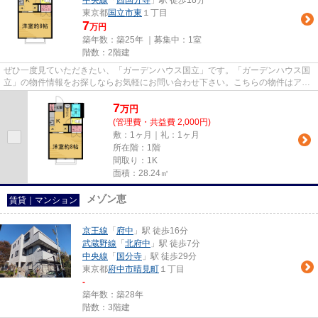
中央線
「
西国分寺
」駅 徒歩18分
東京都
国立市
東
１丁目
7
万円
築年数：築25年 ｜募集中：
1室
階数：2階建
ぜひ一度見ていただきたい、「ガーデンハウス国立」です。「ガーデンハウス国
立」の物件情報をお探しならお気軽にお問い合わせ下さい。こちらの物件はアパ
ートです。徒歩5分で駅にアク...
7
万
円
(管理費・共益費 2,000円)
敷：1ヶ月｜礼：1ヶ月
所在階：1階
間取り：1K
面積：28.24㎡
メゾン恵
賃貸｜マンション
京王線
「
府中
」駅 徒歩16分
武蔵野線
「
北府中
」駅 徒歩7分
中央線
「
国分寺
」駅 徒歩29分
東京都
府中市
晴見町
１丁目
-
築年数：築28年
階数：3階建