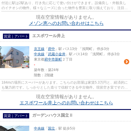
付近に駅は2駅あり、行き先に応じて使い分けができます。設備良し・外観良し
のイチオシの物件。様々なニーズに合った物件を豊富に取り揃えており、注目の
府中市や京王線府中付近の物件...
現在空室情報がありません。
メゾン恵へのお問い合わせはこちら
エスポワール井上
賃貸｜アパート
京王線
「
府中
」駅 バス13分 「浅間町」 停歩3分
中央線
「
武蔵小金井
」駅 バス14分 「浅間町」 停歩3分
東京都
府中市
新町
２丁目
-
築年数：築24年
階数：2階建
184mの場所にスーパーがあります。こちらのお部屋は家賃5.3万円と、経済的に
も魅力的です。しっかりとした造りで信頼できる中古物件。現状空き室ですの
で、即内見も可能。新しいお住ま...
現在空室情報がありません。
エスポワール井上へのお問い合わせはこちら
ガーデンハウス国立Ⅱ
賃貸｜アパート
中央線
「
国立
」駅 徒歩5分