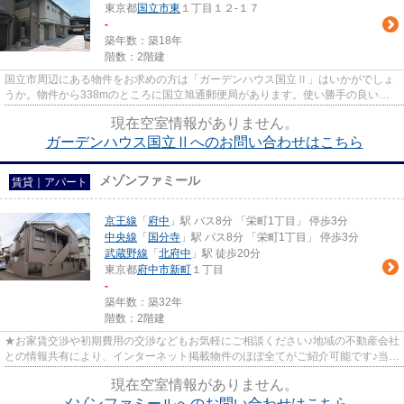
東京都
国立市
東
１丁目１２-１７
-
築年数：築18年
階数：2階建
国立市周辺にある物件をお求めの方は「ガーデンハウス国立Ⅱ」はいかがでしょ
うか。物件から338mのところに国立旭通郵便局があります。使い勝手の良いア
パートでイチオシの物件です。こ...
現在空室情報がありません。
ガーデンハウス国立Ⅱへのお問い合わせはこちら
メゾンファミール
賃貸｜アパート
京王線
「
府中
」駅 バス8分 「栄町1丁目」 停歩3分
中央線
「
国分寺
」駅 バス8分 「栄町1丁目」 停歩3分
武蔵野線
「
北府中
」駅 徒歩20分
東京都
府中市
新町
１丁目
-
築年数：築32年
階数：2階建
★お家賃交渉や初期費用の交渉などもお気軽にご相談ください♪地域の不動産会社
との情報共有により、インターネット掲載物件のほぼ全てがご紹介可能です♪当店
は京王線府中駅徒歩３０秒☆...
現在空室情報がありません。
メゾンファミールへのお問い合わせはこちら