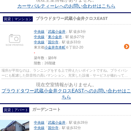
カーサパルティーレへのお問い合わせはこちら
プラウドタワー武蔵小金井クロスEAST
賃貸｜マンション
中央線
「
武蔵小金井
」駅 徒歩3分
中央線
「
東小金井
」駅 徒歩27分
中央線
「
国分寺
」駅 徒歩33分
東京都
小金井市
本町
６丁目2-20
-
築年数：築6年
階数：26階建
場所が平坦なのは、ランニングをする上で抑えたいポイントですね。プライバシ
ーにも配慮した防音性の高いマンション。充実した設備・サービスが備わってい
るタワー型マンション。エレ...
現在空室情報がありません。
プラウドタワー武蔵小金井クロスEASTへのお問い合わせはこ
ちら
ガーデンコート
賃貸｜アパート
中央線
「
武蔵小金井
」駅 徒歩28分
中央線
「
国分寺
」駅 徒歩32分