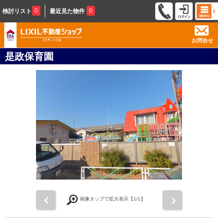
0
0
検討リスト
最近見た物件
お問合せ
是政保育園
前
次
画像タップで拡大表示【
1
/1】