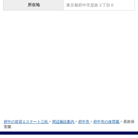
所在地
東京都府中市是政３丁目６
府中の賃貸エステート三松
>
周辺施設案内
>
府中市
>
府中市の保育園
>
是政保
育園