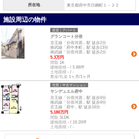
所在地
東京都府中市日鋼町１－２２
施設周辺の物件
賃貸｜アパート
グランコート分倍
京王線「分倍河原」駅 徒歩2分
南武線「府中本町」駅 徒歩13分
南武線「分倍河原」駅 徒歩2分
5.3万円
間取:
1K
建物面積:
- / 5.88坪
土地面積:
- / -
敷金/礼金:
1ヶ月/1ヶ月
売買｜中古マンション
サンデュエル府中
京王線「分倍河原」駅 徒歩9分
南武線「分倍河原」駅 徒歩9分
京王線「府中」駅 徒歩16分
5,180万円
間取:
3LDK
建物面積:
- / 19.20坪
土地面積:
- / -