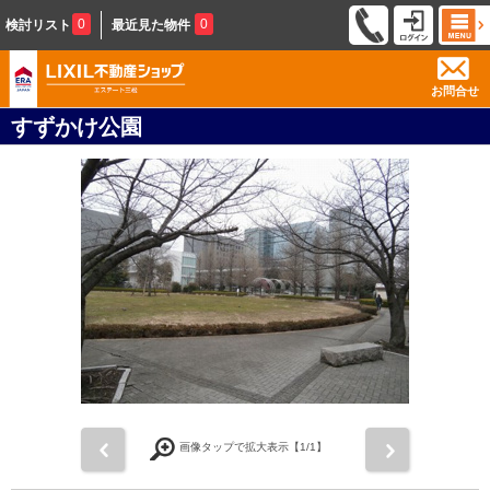
0
0
検討リスト
最近見た物件
お問合せ
すずかけ公園
前
次
画像タップで拡大表示【
1
/1】