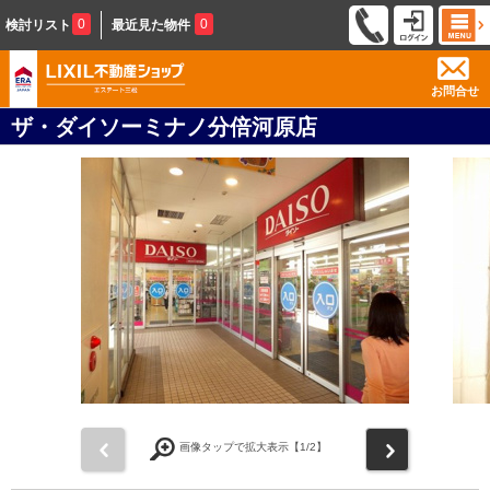
0
0
検討リスト
最近見た物件
お問合せ
ザ・ダイソーミナノ分倍河原店
前
次
画像タップで拡大表示【
1
/2】