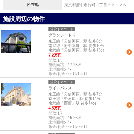
所在地
東京都府中市片町３丁目２２－２６
施設周辺の物件
賃貸｜アパート
グランシードＫ
京王線「分倍河原」駅 徒歩8分
南武線「府中本町」駅 徒歩10分
南武線「分倍河原」駅 徒歩13分
7.2万円
間取:
1K
建物面積:
- / 7.25坪
土地面積:
- / -
敷金/礼金:
0ヶ月/1ヶ月
賃貸｜アパート
ライトパレス
京王線「分倍河原」駅 徒歩7分
京王線「中河原」駅 徒歩14分
南武線「西府」駅 徒歩14分
4.5万円
間取:
1R
建物面積:
- / 5.26坪
土地面積:
- / -
敷金/礼金:
0ヶ月/0ヶ月