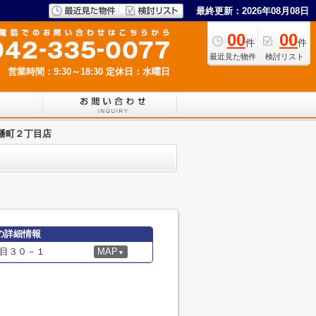
最終更新：2026年08月08日
00
00
件
件
最近見た物件
検討リスト
営業時間：9:30～18:30
定休日：水曜日
幡町２丁目店
の詳細情報
目３０－１
MAP
▼