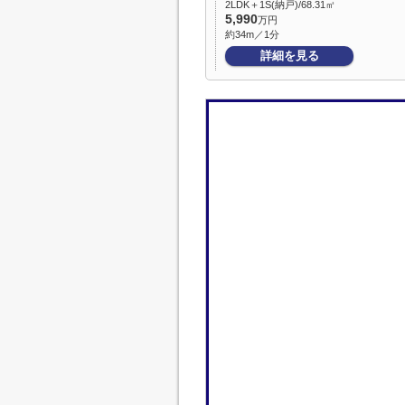
2LDK＋1S(納戸)/68.31㎡
5,990
万円
約34m／1分
詳細を見る