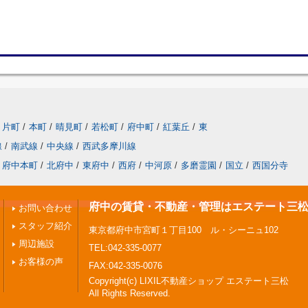
片町
/
本町
/
晴見町
/
若松町
/
府中町
/
紅葉丘
/
東
線
/
南武線
/
中央線
/
西武多摩川線
府中本町
/
北府中
/
東府中
/
西府
/
中河原
/
多磨霊園
/
国立
/
西国分寺
府中の賃貸・不動産・管理はエステート三
お問い合わせ
スタッフ紹介
東京都府中市宮町１丁目100 ル・シーニュ102
周辺施設
TEL:042-335-0077
お客様の声
FAX:042-335-0076
Copyright(c) LIXIL不動産ショップ エステート三松
All Rights Reserved.