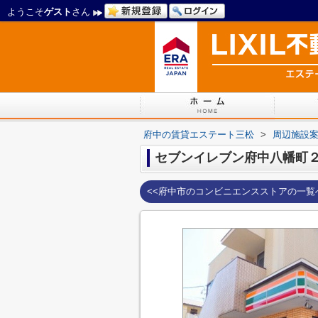
ようこそ
ゲスト
さん
府中の賃貸エステート三松
>
周辺施設
セブンイレブン府中八幡町
<<府中市のコンビニエンスストアの一覧