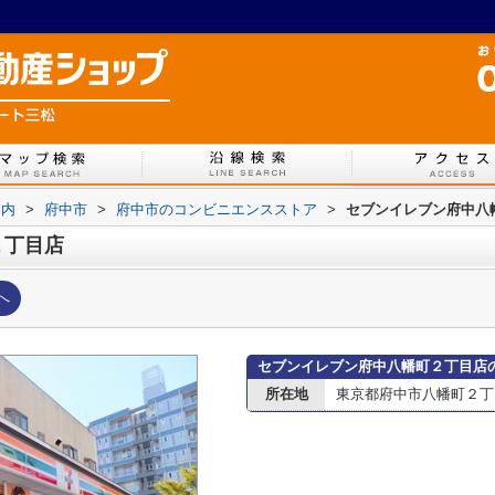
案内
>
府中市
>
府中市のコンビニエンスストア
>
セブンイレブン府中八
２丁目店
へ
セブンイレブン府中八幡町２丁目店
所在地
東京都府中市八幡町２丁