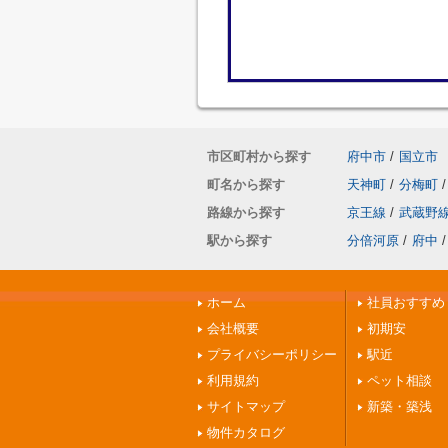
市区町村から探す
府中市
/
国立市
町名から探す
天神町
/
分梅町
/
路線から探す
京王線
/
武蔵野
駅から探す
分倍河原
/
府中
/
ホーム
社員おすすめ
会社概要
初期安
プライバシーポリシー
駅近
利用規約
ペット相談
サイトマップ
新築・築浅
物件カタログ