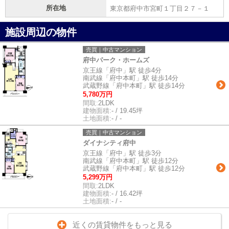
所在地
東京都府中市宮町１丁目２７－１
施設周辺の物件
売買｜中古マンション
府中パーク・ホームズ
京王線「府中」駅 徒歩4分
南武線「府中本町」駅 徒歩14分
武蔵野線「府中本町」駅 徒歩14分
5,780万円
間取:
2LDK
建物面積:
- / 19.45坪
土地面積:
- / -
売買｜中古マンション
ダイナシティ府中
京王線「府中」駅 徒歩3分
南武線「府中本町」駅 徒歩12分
武蔵野線「府中本町」駅 徒歩12分
5,299万円
間取:
2LDK
建物面積:
- / 16.42坪
土地面積:
- / -
近くの賃貸物件をもっと見る