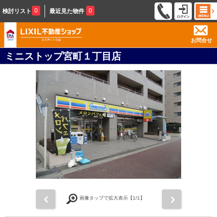
0
0
検討リスト
最近見た物件
お問合せ
ミニストップ宮町１丁目店
前
次
画像タップで拡大表示【
1
/1】