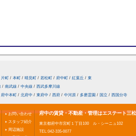
片町
/
本町
/
晴見町
/
若松町
/
府中町
/
紅葉丘
/
東
線
/
南武線
/
中央線
/
西武多摩川線
府中本町
/
北府中
/
東府中
/
西府
/
中河原
/
多磨霊園
/
国立
/
西国分寺
府中の賃貸・不動産・管理はエステート三
お問い合わせ
スタッフ紹介
東京都府中市宮町１丁目100 ル・シーニュ102
周辺施設
TEL:042-335-0077