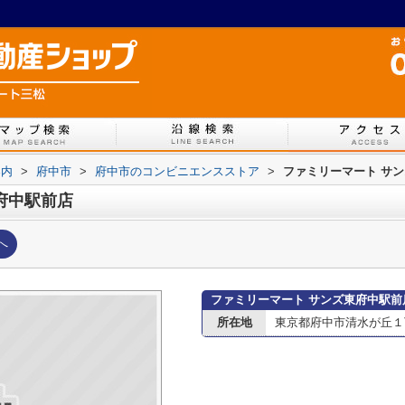
案内
>
府中市
>
府中市のコンビニエンスストア
>
ファミリーマート サ
府中駅前店
へ
ファミリーマート サンズ東府中駅前
所在地
東京都府中市清水が丘１丁