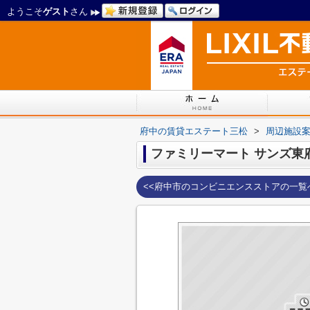
ようこそ
ゲスト
さん
府中の賃貸エステート三松
>
周辺施設
ファミリーマート サンズ東
<<府中市のコンビニエンスストアの一覧