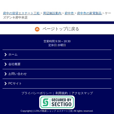
府中の賃貸エステート三松
>
周辺施設案内
>
府中市
>
府中市の家電製品
>
ケー
ズデンキ府中本店
ページトップに戻る
営業時間:9:30～18:30
定休日:水曜日
ホーム
会社概要
お問い合わせ
PCサイト
プライバシーポリシー
利用規約
｜アクセスマップ
｜
Copyright(c) LIXIL不動産ショップ エステート三松 All rights reserved.