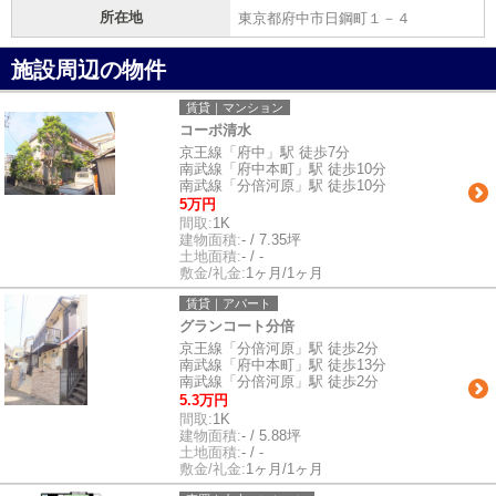
所在地
東京都府中市日鋼町１－４
施設周辺の物件
賃貸｜マンション
コーポ清水
京王線「府中」駅 徒歩7分
南武線「府中本町」駅 徒歩10分
南武線「分倍河原」駅 徒歩10分
5万円
間取:
1K
建物面積:
- / 7.35坪
土地面積:
- / -
敷金/礼金:
1ヶ月/1ヶ月
賃貸｜アパート
グランコート分倍
京王線「分倍河原」駅 徒歩2分
南武線「府中本町」駅 徒歩13分
南武線「分倍河原」駅 徒歩2分
5.3万円
間取:
1K
建物面積:
- / 5.88坪
土地面積:
- / -
敷金/礼金:
1ヶ月/1ヶ月