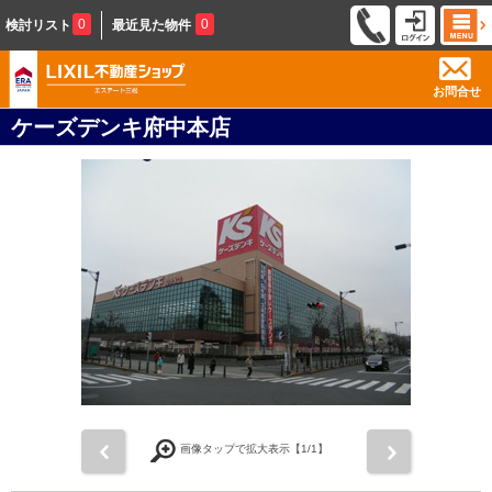
0
0
検討リスト
最近見た物件
お問合せ
ケーズデンキ府中本店
前
次
画像タップで拡大表示【
1
/1】