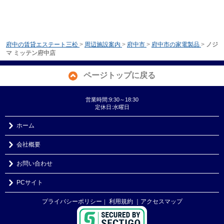
府中の賃貸エステート三松
>
周辺施設案内
>
府中市
>
府中市の家電製品
>
ノジ
マ ミッテン府中店
ページトップに戻る
営業時間:9:30～18:30
定休日:水曜日
ホーム
会社概要
お問い合わせ
PCサイト
プライバシーポリシー
利用規約
｜アクセスマップ
｜