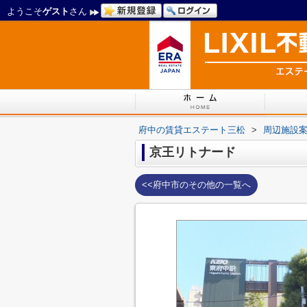
ようこそ
ゲスト
さん
府中の賃貸エステート三松
>
周辺施設
京王リトナード
<<府中市のその他の一覧へ