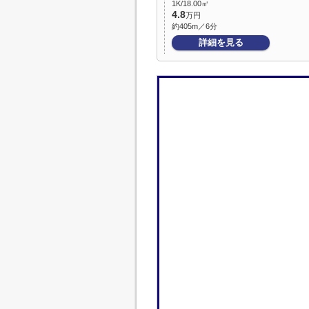
1K/18.00㎡
4.8
万円
約405m／6分
詳細を見る