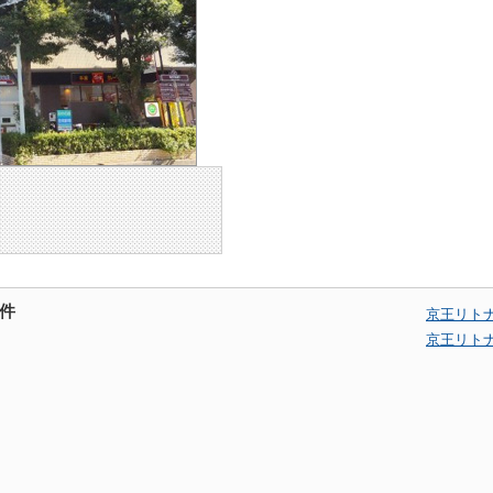
件
京王リト
京王リト