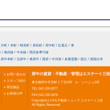
片町
/
本町
/
晴見町
/
若松町
/
府中町
/
紅葉丘
/
東
線
/
南武線
/
中央線
/
西武多摩川線
府中本町
/
北府中
/
東府中
/
西府
/
中河原
/
多磨霊園
/
国立
/
西国分寺
府中の賃貸・不動産・管理はエステート三
お問い合わせ
スタッフ紹介
東京都府中市宮町１丁目100 ル・シーニュ102
周辺施設
TEL:042-335-0077
お客様の声
FAX:042-335-0076
Copyright(c) LIXIL不動産ショップ エステート三松
All Rights Reserved.