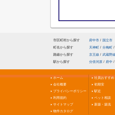
市区町村から探す
府中市
/
国立市
町名から探す
天神町
/
分梅町
/
路線から探す
京王線
/
武蔵野
駅から探す
分倍河原
/
府中
/
ホーム
社員おすすめ
会社概要
初期安
プライバシーポリシー
駅近
利用規約
ペット相談
サイトマップ
新築・築浅
物件カタログ