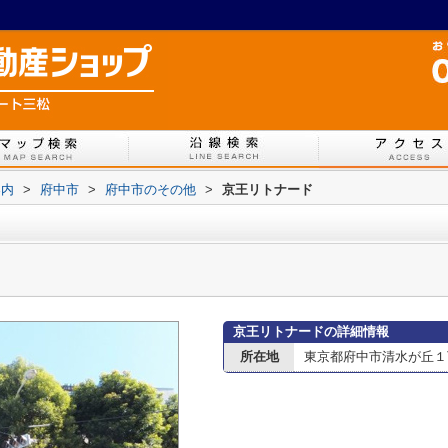
案内
>
府中市
>
府中市のその他
>
京王リトナード
京王リトナードの詳細情報
所在地
東京都府中市清水が丘１