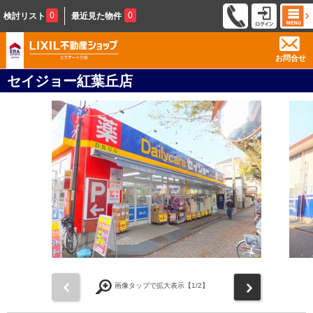
0
0
検討リスト
最近見た物件
お問合せ
セイジョー紅葉丘店
前
次
画像タップで拡大表示【
1
/2】