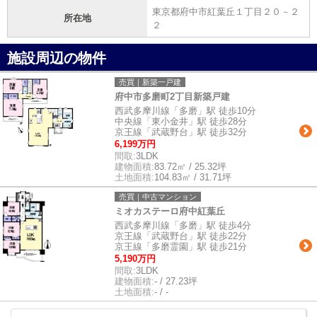
東京都府中市紅葉丘１丁目２０－２
所在地
２
施設周辺の物件
売買｜新築一戸建
府中市多磨町2丁目新築戸建
西武多摩川線「多磨」駅 徒歩10分
中央線「東小金井」駅 徒歩28分
京王線「武蔵野台」駅 徒歩32分
6,199万円
間取:
3LDK
建物面積:
83.72㎡ / 25.32坪
土地面積:
104.83㎡ / 31.71坪
売買｜中古マンション
ミオカステーロ府中紅葉丘
西武多摩川線「多磨」駅 徒歩4分
京王線「武蔵野台」駅 徒歩22分
京王線「多磨霊園」駅 徒歩21分
5,190万円
間取:
3LDK
建物面積:
- / 27.23坪
土地面積:
- / -