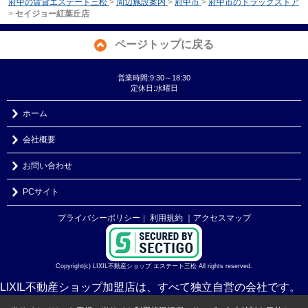
府中の賃貸エステート三松
>
周辺施設案内
>
府中市
>
府中市のドラッグストア
>
セイジョー紅葉丘店
ページトップに戻る
営業時間:9:30～18:30
定休日:水曜日
ホーム
会社概要
お問い合わせ
PCサイト
プライバシーポリシー
利用規約
｜アクセスマップ
｜
Copyright(c) LIXIL不動産ショップ エステート三松 All rights reserved.
LIXIL不動産ショップ加盟店は、すべて独立自営の会社です。