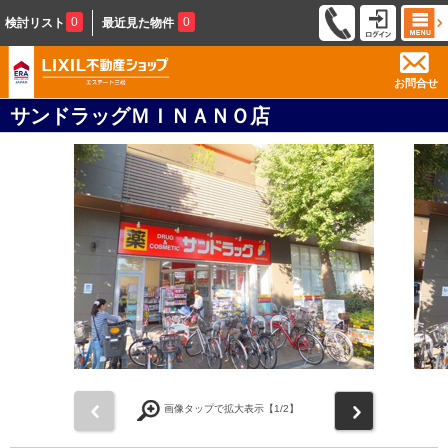
0
0
検討リスト
最近見た物件
お問合せ
サンドラッグＭＩＮＡＮＯ店
前
次
画像タップで拡大表示【
1
/2】