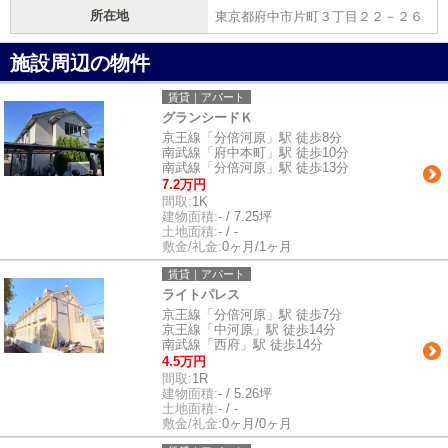
所在地
東京都府中市片町３丁目２２－２６
施設周辺の物件
賃貸｜アパート
グランシードＫ
京王線「分倍河原」駅 徒歩8分
南武線「府中本町」駅 徒歩10分
南武線「分倍河原」駅 徒歩13分
7.2万円
間取:
1K
建物面積:
- / 7.25坪
土地面積:
- / -
敷金/礼金:
0ヶ月/1ヶ月
賃貸｜アパート
ライトパレス
京王線「分倍河原」駅 徒歩7分
京王線「中河原」駅 徒歩14分
南武線「西府」駅 徒歩14分
4.5万円
間取:
1R
建物面積:
- / 5.26坪
土地面積:
- / -
敷金/礼金:
0ヶ月/0ヶ月