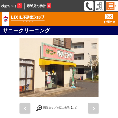
0
0
検討リスト
最近見た物件
お問合せ
サニークリーニング
前
次
画像タップで拡大表示【
1
/1】