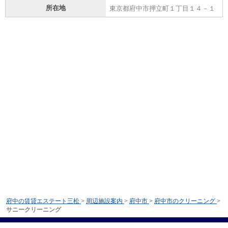
所在地
東京都府中市押立町１丁目１４－１
府中の賃貸エステート三松
>
周辺施設案内
>
府中市
>
府中市のクリーニング
>
サニークリーニング