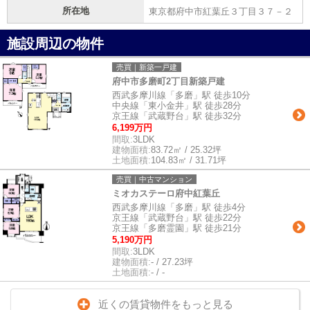
所在地
東京都府中市紅葉丘３丁目３７－２
施設周辺の物件
売買｜新築一戸建
府中市多磨町2丁目新築戸建
西武多摩川線「多磨」駅 徒歩10分
中央線「東小金井」駅 徒歩28分
京王線「武蔵野台」駅 徒歩32分
6,199万円
間取:
3LDK
建物面積:
83.72㎡ / 25.32坪
土地面積:
104.83㎡ / 31.71坪
売買｜中古マンション
ミオカステーロ府中紅葉丘
西武多摩川線「多磨」駅 徒歩4分
京王線「武蔵野台」駅 徒歩22分
京王線「多磨霊園」駅 徒歩21分
5,190万円
間取:
3LDK
建物面積:
- / 27.23坪
土地面積:
- / -
近くの賃貸物件をもっと見る