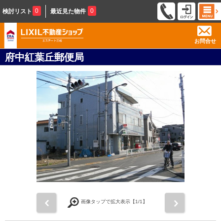
0
0
検討リスト
最近見た物件
お問合せ
府中紅葉丘郵便局
前
次
画像タップで拡大表示【
1
/1】