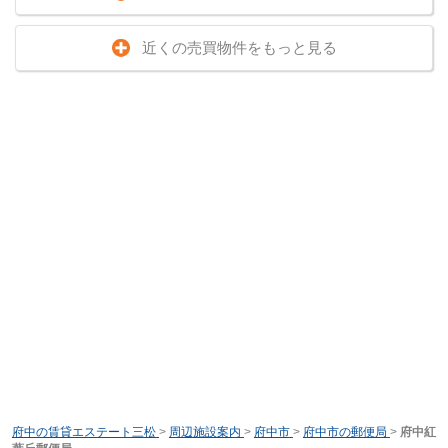
近くの売買物件をもっと見る
府中の賃貸エステート三松
>
周辺施設案内
>
府中市
>
府中市の郵便局
>
府中紅