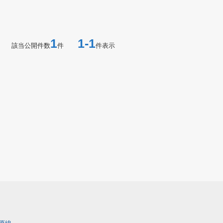
1
1-1
該当公開件数
件
件表示