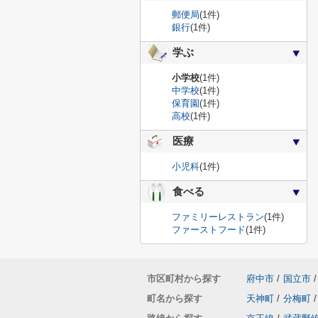
郵便局
(1件)
銀行
(1件)
学ぶ
小学校
(1件)
中学校
(1件)
保育園
(1件)
高校
(1件)
医療
小児科
(1件)
食べる
ファミリーレストラン
(1件)
ファーストフード
(1件)
市区町村から探す
府中市
/
国立市
/
町名から探す
天神町
/
分梅町
/