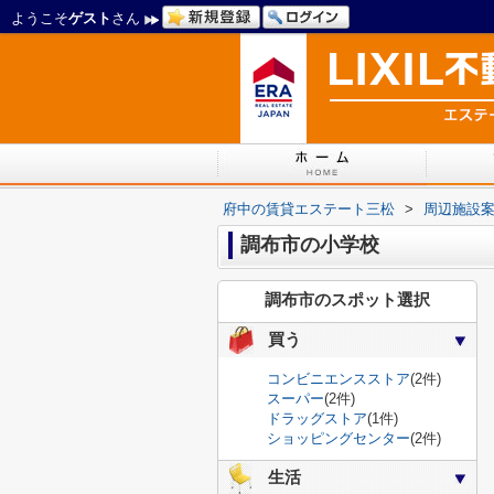
ようこそ
ゲスト
さん
府中の賃貸エステート三松
>
周辺施設
調布市の小学校
調布市のスポット選択
買う
コンビニエンスストア
(2件)
スーパー
(2件)
ドラッグストア
(1件)
ショッピングセンター
(2件)
生活