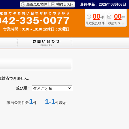
最終更新：2026年08月06日
00
00
件
件
最近見た物件
検討リスト
営業時間：9:30～18:30
定休日：水曜日
は対応できません。
並び順：
1
1-1
該当公開件数
件
件表示