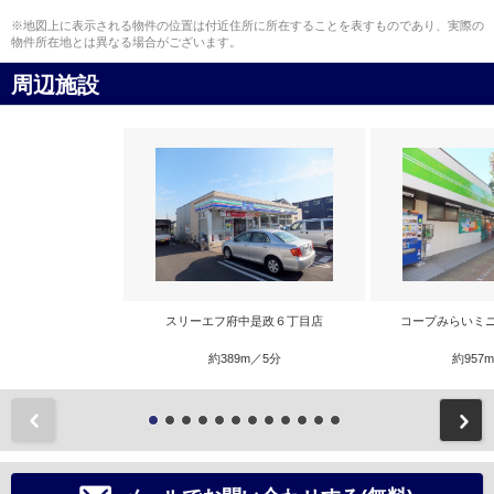
※地図上に表示される物件の位置は付近住所に所在することを表すものであり、実際の
物件所在地とは異なる場合がございます。
周辺施設
スリーエフ府中是政６丁目店
コープみらいミ
約389m／5分
約957
前