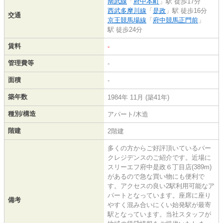
南武線
「
府中本町
」駅 徒歩17分
西武多摩川線
「
是政
」駅 徒歩16分
交通
京王競馬場線
「
府中競馬正門前
」
駅 徒歩24分
賃料
-
管理費等
-
面積
-
築年数
1984年 11月 (築41年)
種別/構造
アパート/木造
階建
2階建
多くの方からご好評頂いているパー
クレジデンスのご紹介です。近場に
スリーエフ府中是政６丁目店(389m)
があるので急な買い物にも便利で
す。アクセスの良い2駅利用可能なア
パートとなっています。座席に座り
備考
やすく混み合いにくい始発駅が最寄
駅となっています。当社スタッフが