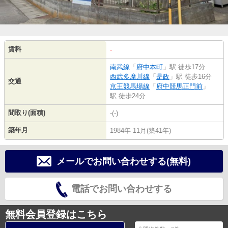
賃料
-
南武線
「
府中本町
」駅 徒歩17分
西武多摩川線
「
是政
」駅 徒歩16分
交通
京王競馬場線
「
府中競馬正門前
」
駅 徒歩24分
間取り(面積)
-(-)
築年月
1984年 11月(築41年)
メールでお問い合わせする(無料)
電話でお問い合わせする
無料会員登録はこちら