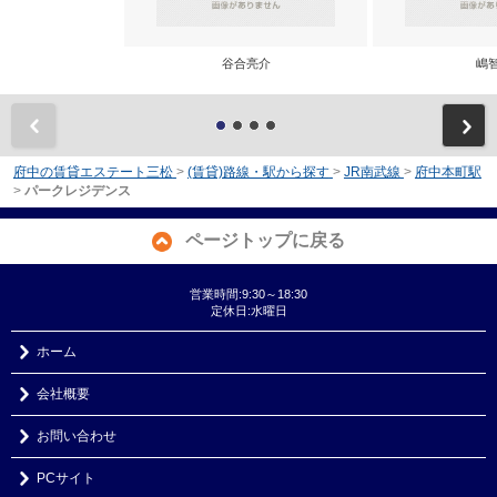
谷合亮介
嶋
前
府中の賃貸エステート三松
>
(賃貸)路線・駅から探す
>
JR南武線
>
府中本町駅
>
パークレジデンス
ページトップに戻る
営業時間:9:30～18:30
定休日:水曜日
ホーム
会社概要
お問い合わせ
PCサイト