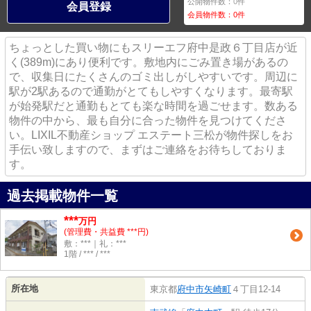
公開物件数：
0
件
会員登録
会員物件数：
0
件
ちょっとした買い物にもスリーエフ府中是政６丁目店が近
く(389m)にあり便利です。敷地内にごみ置き場があるの
で、収集日にたくさんのゴミ出しがしやすいです。周辺に
駅が2駅あるので通勤がとてもしやすくなります。最寄駅
が始発駅だと通勤もとても楽な時間を過ごせます。数ある
物件の中から、最も自分に合った物件を見つけてくださ
い。LIXIL不動産ショップ エステート三松が物件探しをお
手伝い致しますので、まずはご連絡をお待ちしておりま
す。
過去掲載物件一覧
***
万円
(管理費・共益費 ***円)
敷：***｜礼：***
1階 / *** / ***
所在地
東京都
府中市
矢崎町
４丁目12-14