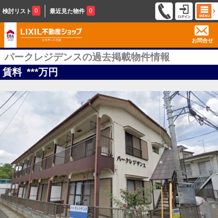
0
0
検討リスト
最近見た物件
お問合せ
パークレジデンスの過去掲載物件情報
賃料
***
万円