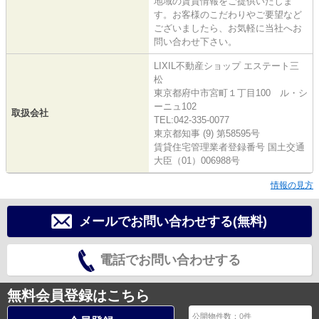
地域の賃貸情報をご提供いたしま
す。お客様のこだわりやご要望など
ございましたら、お気軽に当社へお
問い合わせ下さい。
LIXIL不動産ショップ エステート三
松
東京都府中市宮町１丁目100 ル・シ
ーニュ102
取扱会社
TEL:042-335-0077
東京都知事 (9) 第58595号
賃貸住宅管理業者登録番号 国土交通
大臣（01）006988号
情報の見方
メールでお問い合わせする(無料)
電話でお問い合わせする
無料会員登録はこちら
公開物件数：
0
件