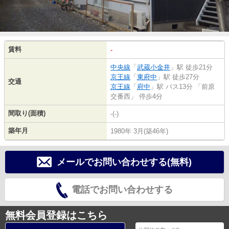
賃料
-
中央線
「
武蔵小金井
」駅 徒歩21分
京王線
「
東府中
」駅 徒歩27分
交通
京王線
「
府中
」駅 バス13分 「前原
交番西」 停歩4分
間取り(面積)
-(-)
築年月
1980年 3月(築46年)
メールでお問い合わせする(無料)
電話でお問い合わせする
無料会員登録はこちら