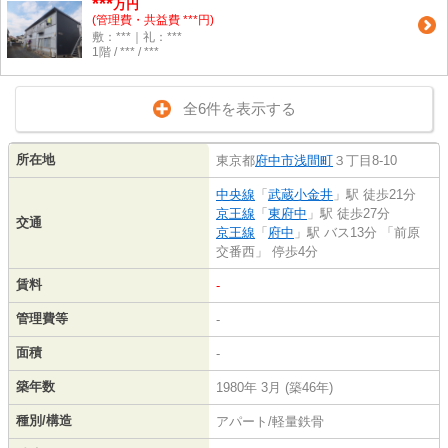
***
万円
(管理費・共益費 ***円)
敷：***｜礼：***
1階 / *** / ***
全6件を表示する
所在地
東京都
府中市
浅間町
３丁目8-10
中央線
「
武蔵小金井
」駅 徒歩21分
京王線
「
東府中
」駅 徒歩27分
交通
京王線
「
府中
」駅 バス13分 「前原
交番西」 停歩4分
賃料
-
管理費等
-
面積
-
築年数
1980年 3月 (築46年)
種別/構造
アパート/軽量鉄骨