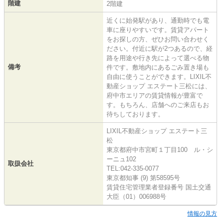
階建
2階建
近くに始発駅があり、通勤時でも電
車に座りやすいです。賃貸アパート
をお探しの方、ぜひお問い合わせく
ださい。付近に駅が2つあるので、経
路を用途や行き先によって選べる物
備考
件です。敷地内にあるごみ置き場も
自由に使うことができます。LIXIL不
動産ショップ エステート三松には、
府中市エリアの賃貸情報が豊富で
す。もちろん、店舗へのご来店もお
待ちしております。
LIXIL不動産ショップ エステート三
松
東京都府中市宮町１丁目100 ル・シ
ーニュ102
取扱会社
TEL:042-335-0077
東京都知事 (9) 第58595号
賃貸住宅管理業者登録番号 国土交通
大臣（01）006988号
情報の見方