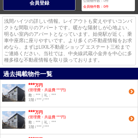
公開物件数：
0
件
会員登録
会員物件数：
0
件
浅間ハイツの詳しい情報。レイアウトも変えやすいコンパ
クトな間取りのアパートです。暖かな陽射しが心地よい、
明るい室内のアパートとなっています。始発駅が近く、乗
車中座席に座りやすいです。より多くの不動産情報をお求
めなら、まずはLIXIL不動産ショップ エステート三松まで
ご連絡ください。当社では、中央線武蔵小金井を中心に多
種多様な不動産情報を取り扱っております。
過去掲載物件一覧
***
万円
(管理費・共益費 ***円)
敷：***｜礼：***
1階 / *** / ***
***
万円
(管理費・共益費 ***円)
敷：***｜礼：***
1階 / *** / ***