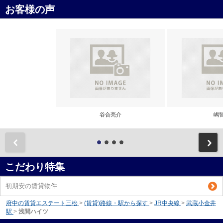
お客様の声
谷合亮介
嶋
前
こだわり特集
初期安の賃貸物件
府中の賃貸エステート三松
>
(賃貸)路線・駅から探す
>
JR中央線
>
武蔵小金井
駅
>
浅間ハイツ