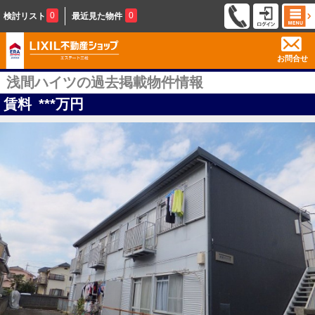
0
0
検討リスト
最近見た物件
お問合せ
浅間ハイツの過去掲載物件情報
賃料
***
万円