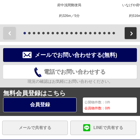
府中浅間郵便局
いなげや府
約326m／5分
約516
前
メールでお問い合わせする(無料)
電話でお問い合わせする
現況の確認はお気軽にお問い合わせください。
無料会員登録はこちら
公開物件数：
0
件
会員登録
会員物件数：
0
件
メールで共有する
LINEで共有する