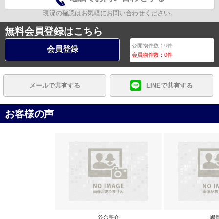
現況の確認はお気軽にお問い合わせください。
無料会員登録はこちら
公開物件数：
0
件
会員登録
会員物件数：
0
件
メールで共有する
LINEで共有する
お客様の声
谷合亮介
嶋