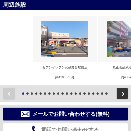
周辺施設
セブンイレブン武蔵野台駅前店
丸正食品武
約419m／6分
約453
前
メールでお問い合わせする(無料)
電話でお問い合わせする