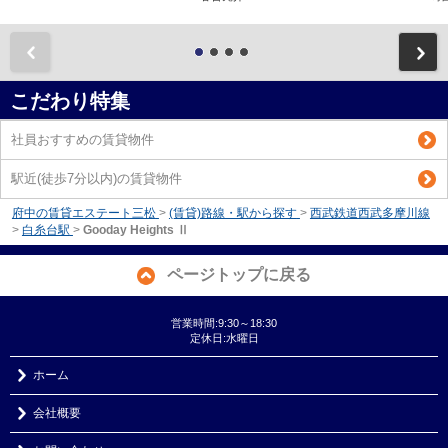
前
こだわり特集
社員おすすめの賃貸物件
駅近(徒歩7分以内)の賃貸物件
府中の賃貸エステート三松
>
(賃貸)路線・駅から探す
>
西武鉄道西武多摩川線
>
白糸台駅
>
Gooday Heights Ⅱ
ページトップに戻る
営業時間:9:30～18:30
定休日:水曜日
ホーム
会社概要