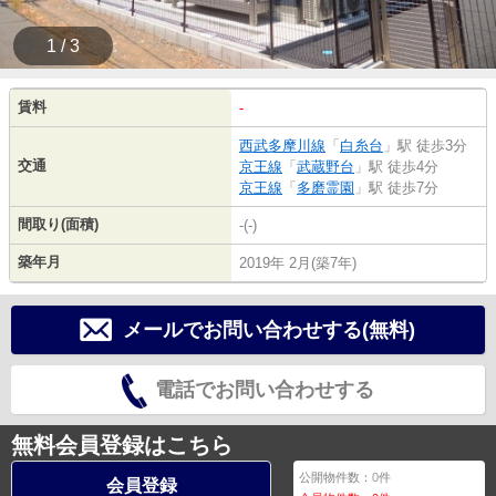
1 / 3
賃料
-
西武多摩川線
「
白糸台
」駅 徒歩3分
交通
京王線
「
武蔵野台
」駅 徒歩4分
京王線
「
多磨霊園
」駅 徒歩7分
間取り(面積)
-(-)
築年月
2019年 2月(築7年)
メールでお問い合わせする(無料)
電話でお問い合わせする
無料会員登録はこちら
公開物件数：
0
件
会員登録