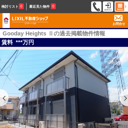
0
0
検討リスト
最近見た物件
お問合せ
Gooday Heights Ⅱの過去掲載物件情報
賃料
***
万円