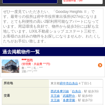
会員物件数：
0
件
ぜひ一度見ていただきたい、「Gooday Heights Ⅱ」で
す。最寄りの役所は府中市役所東出張所(427m)になりま
す。とても利便性の高い2駅利用可能なアパートになって
います。周辺環境も良好で、物件から徒歩3分には駅も立
地しています。LIXIL不動産ショップ エステート三松で、
お客様のお好みの物件をお探しになりませんか。わたくし
たちがお手伝い致します。
過去掲載物件一覧
***
万円
(管理費・共益費 ***円)
敷：***｜礼：***
1階 / *** / ***
所在地
東京都
府中市
白糸台
４丁目1-1
西武多摩川線
「
白糸台
」駅 徒歩3分
交通
京王線
「
武蔵野台
」駅 徒歩4分
京王線
「
多磨霊園
」駅 徒歩7分