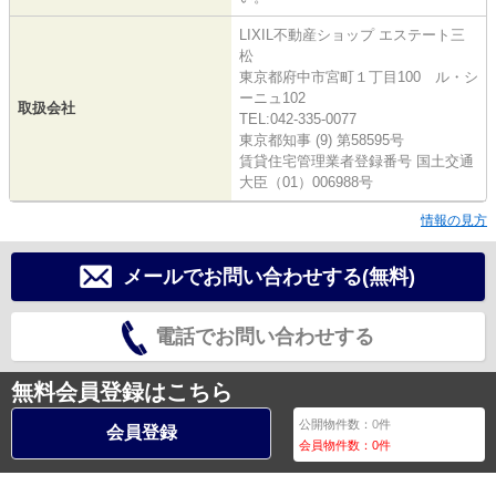
LIXIL不動産ショップ エステート三
松
東京都府中市宮町１丁目100 ル・シ
ーニュ102
取扱会社
TEL:042-335-0077
東京都知事 (9) 第58595号
賃貸住宅管理業者登録番号 国土交通
大臣（01）006988号
情報の見方
メールでお問い合わせする(無料)
電話でお問い合わせする
無料会員登録はこちら
公開物件数：
0
件
会員登録
会員物件数：
0
件