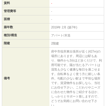
賃料
-
管理費等
-
面積
-
築年数
2019年 2月 (築7年)
種別/構造
アパート/木造
階建
2階建
府中市役所東出張所が近く(427m)の
場所にあります。周辺には駅もあ
り、物件から3分ほど歩くだけで、利
用可能です。陽が当たるアパートは
湿気も少なく健康な毎日を過ごせま
す。自転車をよく使う方に嬉しい条
備考
件。勾配の少ない駅まで平坦な場所
です。賃貸物件をお探しなら、当社
にお任せ下さい。こだわりやニーズ
に合わせた物件をご紹介するほか、
しっかりとサポート致しますので、
どうぞお気軽にお問い合わせ下さ
い。