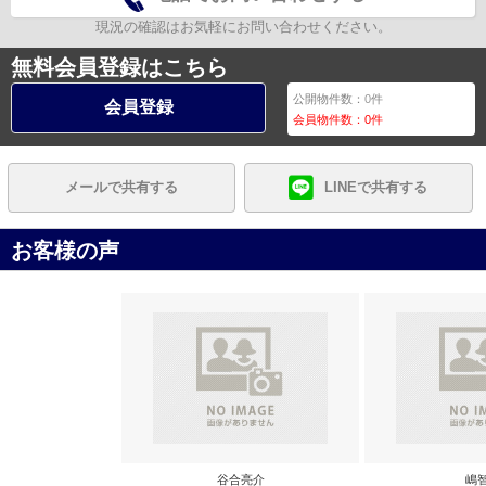
現況の確認はお気軽にお問い合わせください。
無料会員登録はこちら
公開物件数：
0
件
会員登録
会員物件数：
0
件
メールで共有する
LINEで共有する
お客様の声
谷合亮介
嶋