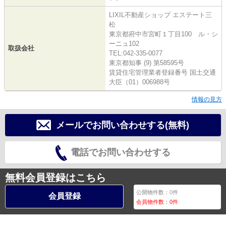
LIXIL不動産ショップ エステート三
松
東京都府中市宮町１丁目100 ル・シ
ーニュ102
取扱会社
TEL:042-335-0077
東京都知事 (9) 第58595号
賃貸住宅管理業者登録番号 国土交通
大臣（01）006988号
情報の見方
メールでお問い合わせする(無料)
電話でお問い合わせする
無料会員登録はこちら
公開物件数：
0
件
会員登録
会員物件数：
0
件