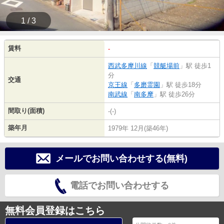
1 / 3
賃料
-
西武多摩川線
「
競艇場前
」駅 徒歩1
分
交通
京王線
「
多磨霊園
」駅 徒歩18分
南武線
「
南多摩
」駅 徒歩26分
間取り(面積)
-(-)
築年月
1979年 12月(築46年)
メールでお問い合わせする(無料)
電話でお問い合わせする
無料会員登録はこちら