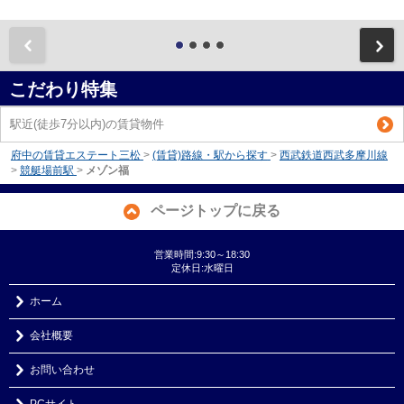
前
こだわり特集
駅近(徒歩7分以内)の賃貸物件
府中の賃貸エステート三松
>
(賃貸)路線・駅から探す
>
西武鉄道西武多摩川線
>
競艇場前駅
>
メゾン福
ページトップに戻る
営業時間:9:30～18:30
定休日:水曜日
ホーム
会社概要
お問い合わせ