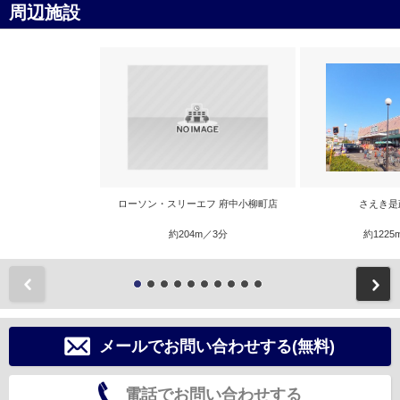
周辺施設
ローソン・スリーエフ 府中小柳町店
さえき是
約204m／3分
約1225
前
メールでお問い合わせする(無料)
電話でお問い合わせする