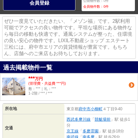
公開物件数：
0
件
会員登録
会員物件数：
0
件
ぜひ一度見ていただきたい、「メゾン福」です。2駅利用
可能でアクセスの良い物件です。平坦な場所にある物件な
ら毎日の移動も快適です。通風システムが整った、住環境
の良い安心の物件です。LIXIL不動産ショップ エステート
三松には、府中市エリアの賃貸情報が豊富です。もちろ
ん、店舗へのご来店もお待ちしております。
過去掲載物件一覧
***
万円
(管理費・共益費 ***円)
敷：***｜礼：***
1-2階 / *** / ***
所在地
東京都
府中市
小柳町
４丁目9-40
西武多摩川線
「
競艇場前
」駅 徒歩1
分
交通
京王線
「
多磨霊園
」駅 徒歩18分
南武線
「
南多摩
」駅 徒歩26分