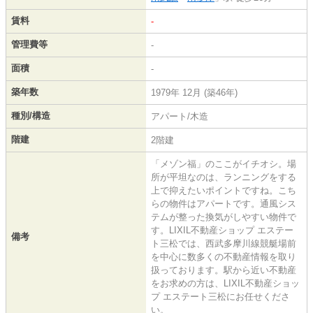
賃料
-
管理費等
-
面積
-
築年数
1979年 12月 (築46年)
種別/構造
アパート/木造
階建
2階建
「メゾン福」のここがイチオシ。場
所が平坦なのは、ランニングをする
上で抑えたいポイントですね。こち
らの物件はアパートです。通風シス
テムが整った換気がしやすい物件で
す。LIXIL不動産ショップ エステー
備考
ト三松では、西武多摩川線競艇場前
を中心に数多くの不動産情報を取り
扱っております。駅から近い不動産
をお求めの方は、LIXIL不動産ショッ
プ エステート三松にお任せくださ
い。