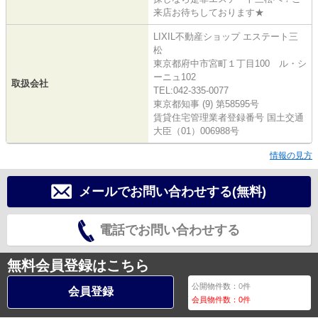
来店お待ちしております★
LIXIL不動産ショップ エステート三
松
東京都府中市宮町１丁目100 ル・シ
ーニュ102
取扱会社
TEL:042-335-0077
東京都知事 (9) 第58595号
賃貸住宅管理業者登録番号 国土交通
大臣（01）006988号
情報の見方
メールでお問い合わせする(無料)
電話でお問い合わせする
無料会員登録はこちら
公開物件数：
0
件
会員登録
会員物件数：
0
件