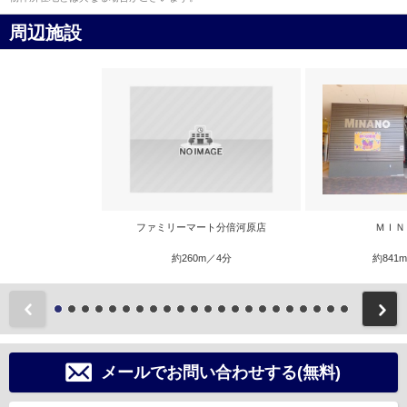
周辺施設
ファミリーマート分倍河原店
ＭＩＮ
約260m／4分
約841
前
メールでお問い合わせする(無料)