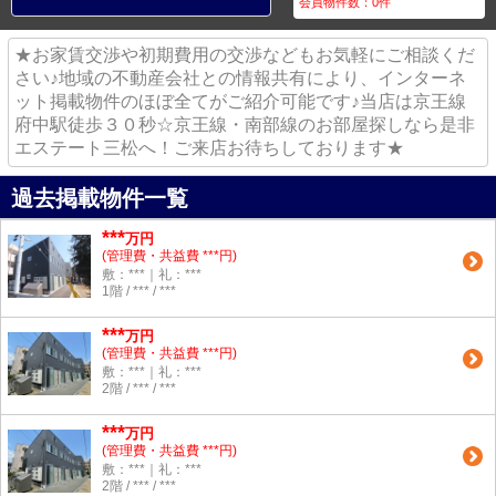
会員物件数：
0
件
★お家賃交渉や初期費用の交渉などもお気軽にご相談くだ
さい♪地域の不動産会社との情報共有により、インターネ
ット掲載物件のほぼ全てがご紹介可能です♪当店は京王線
府中駅徒歩３０秒☆京王線・南部線のお部屋探しなら是非
エステート三松へ！ご来店お待ちしております★
過去掲載物件一覧
***
万円
(管理費・共益費 ***円)
敷：***｜礼：***
1階 / *** / ***
***
万円
(管理費・共益費 ***円)
敷：***｜礼：***
2階 / *** / ***
***
万円
(管理費・共益費 ***円)
敷：***｜礼：***
2階 / *** / ***