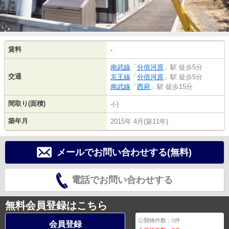
賃料
-
南武線
「
分倍河原
」駅 徒歩5分
交通
京王線
「
分倍河原
」駅 徒歩5分
南武線
「
西府
」駅 徒歩15分
間取り(面積)
-(-)
築年月
2015年 4月(築11年)
メールでお問い合わせする(無料)
電話でお問い合わせする
無料会員登録はこちら
公開物件数：
0
件
会員登録