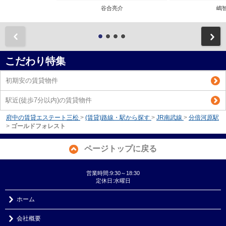
谷合亮介
嶋
前
こだわり特集
初期安の賃貸物件
駅近(徒歩7分以内)の賃貸物件
府中の賃貸エステート三松
>
(賃貸)路線・駅から探す
>
JR南武線
>
分倍河原駅
>
ゴールドフォレスト
ページトップに戻る
営業時間:9:30～18:30
定休日:水曜日
ホーム
会社概要