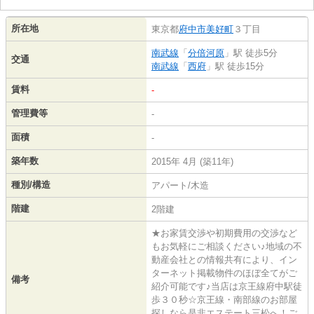
所在地
東京都
府中市
美好町
３丁目
南武線
「
分倍河原
」駅 徒歩5分
交通
南武線
「
西府
」駅 徒歩15分
賃料
-
管理費等
-
面積
-
築年数
2015年 4月 (築11年)
種別/構造
アパート/木造
階建
2階建
★お家賃交渉や初期費用の交渉など
もお気軽にご相談ください♪地域の不
動産会社との情報共有により、イン
ターネット掲載物件のほぼ全てがご
備考
紹介可能です♪当店は京王線府中駅徒
歩３０秒☆京王線・南部線のお部屋
探しなら是非エステート三松へ！ご