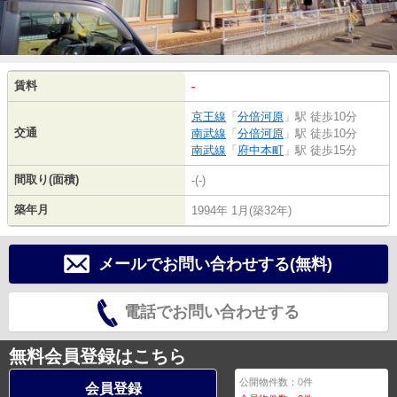
賃料
-
京王線
「
分倍河原
」駅 徒歩10分
交通
南武線
「
分倍河原
」駅 徒歩10分
南武線
「
府中本町
」駅 徒歩15分
間取り(面積)
-(-)
築年月
1994年 1月(築32年)
メールでお問い合わせする(無料)
電話でお問い合わせする
無料会員登録はこちら
公開物件数：
0
件
会員登録