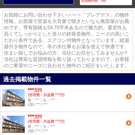
会員物件数：
0
件
お気軽にお問い合わせ下さい⇒⇒⇒「プレアデス」の物件
情報。お部屋で音楽を大音量で聴きたいなら角部屋がお薦
めです。専有面積も54.70平米あるので魅力的。遮音性も
高くてしっかりとした造りの鉄骨造物件。ニーズの高いこ
だわり条件である、エアコン付物件となっています。給湯
器付き物件なので、冬の水仕事もお湯を使えて快適です。
住まい探しでお悩みの方、当社にお任せしてみませんか?
当社は豊富な賃貸情報を取り扱っておりますので、お客様
のご希望やニーズに合わせた物件のご紹介をいたします。
過去掲載物件一覧
***
万円
(管理費・共益費 ***円)
敷：***｜礼：***
1階 / *** / ***
***
万円
(管理費・共益費 ***円)
敷：***｜礼：***
2階 / *** / ***