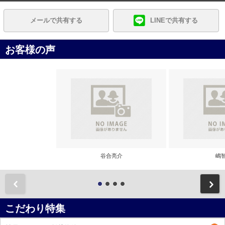
メールで共有する
LINEで共有する
お客様の声
谷合亮介
嶋
前
こだわり特集