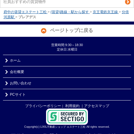
社員おすすめの賃貸物件
府中の賃貸エステート三松
>
(賃貸)路線・駅から探す
>
京王電鉄京王線
>
分倍
河原駅
>
プレアデス
ページトップに戻る
営業時間:9:30～18:30
定休日:水曜日
ホーム
会社概要
お問い合わせ
PCサイト
プライバシーポリシー
利用規約
｜アクセスマップ
｜
Copyright(c) LIXIL不動産ショップ エステート三松 All rights reserved.