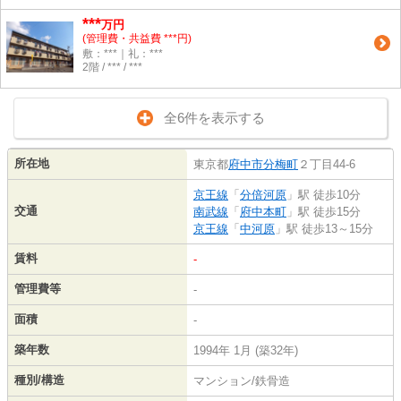
***
万円
(管理費・共益費 ***円)
敷：***｜礼：***
2階 / *** / ***
全6件を表示する
所在地
東京都
府中市
分梅町
２丁目44-6
京王線
「
分倍河原
」駅 徒歩10分
交通
南武線
「
府中本町
」駅 徒歩15分
京王線
「
中河原
」駅 徒歩13～15分
賃料
-
管理費等
-
面積
-
築年数
1994年 1月 (築32年)
種別/構造
マンション/鉄骨造