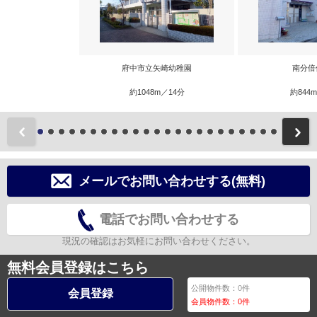
府中市立矢崎幼稚園
南分倍
約1048m／14分
約844
前
メールでお問い合わせする(無料)
電話でお問い合わせする
現況の確認はお気軽にお問い合わせください。
無料会員登録はこちら
公開物件数：
0
件
会員登録
会員物件数：
0
件