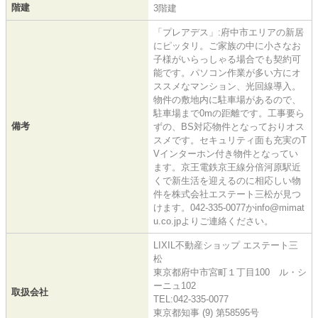
階建
3階建
「プレアデス」:府中市エリアの新居
にピッタリ。ご家族の中に小さなお
子様がいらっしゃる場合でも契約可
能です。パソコン作業が多い方にオ
ススメなマンション、光回線導入。
物件の敷地内に駐車場があるので、
駐車場まで0mの距離です。工事要ら
備考
ずの、BS対応物件となっておりオス
スメです。セキュリティ面も充実のT
Vインターホン付き物件となってい
ます。京王電鉄京王線分倍河原駅近
くで新生活を迎えるのに相応しい物
件を株式会社エステート三松が見つ
けます。042-335-0077かinfo@mimat
u.co.jpよりご連絡ください。
LIXIL不動産ショップ エステート三
松
東京都府中市宮町１丁目100 ル・シ
ーニュ102
取扱会社
TEL:042-335-0077
東京都知事 (9) 第58595号