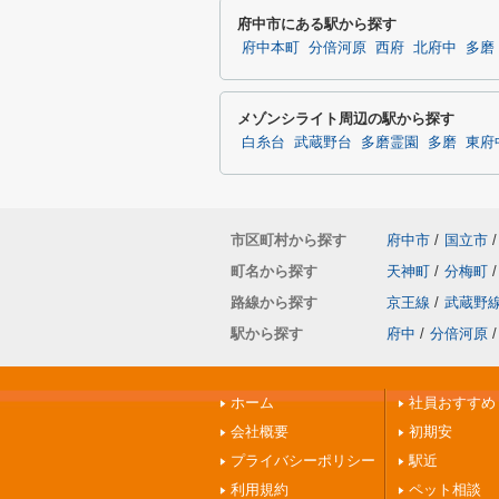
府中市にある駅から探す
府中本町
分倍河原
西府
北府中
多磨
メゾンシライト周辺の駅から探す
白糸台
武蔵野台
多磨霊園
多磨
東府
市区町村から探す
府中市
/
国立市
/
町名から探す
天神町
/
分梅町
/
路線から探す
京王線
/
武蔵野
駅から探す
府中
/
分倍河原
/
ホーム
社員おすすめ
会社概要
初期安
プライバシーポリシー
駅近
利用規約
ペット相談