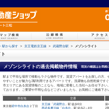
線・駅から探す
>
京王電鉄京王線
>
武蔵野台駅
>
メゾンシライト
イト
メゾンシライト
の過去掲載物件情報
現況の確認はお気軽
駅まで平坦な場所で移動もラクな物件です。賃貸アパートをお探しの方、
やすいことが魅力な2駅利用できるアパートです。洗濯物も自然乾燥です
市エリアにある賃貸情報のことなら、地域に密着した当社へお任せ下さい
ております。ご要望や不明な点などございましたら、お気軽にご連絡下さ
所在地
交通
京王線
「
武蔵野台
」駅 徒歩6分
築
東京都
府中市
白糸台
２丁目
西武多摩川線
「
白糸台
」駅 徒歩2～4分
2