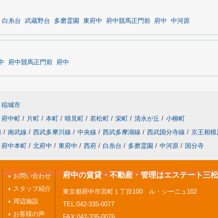
白糸台
武蔵野台
多磨霊園
東府中
府中競馬正門前
府中
中河原
中
府中競馬正門前
府中
稲城市
府中町
/
片町
/
本町
/
晴見町
/
若松町
/
栄町
/
清水が丘
/
小柳町
線
/
南武線
/
西武多摩川線
/
中央線
/
西武多摩湖線
/
西武国分寺線
/
京王相模
府中本町
/
北府中
/
東府中
/
西府
/
白糸台
/
多磨霊園
/
中河原
/
国分寺
府中の賃貸・不動産・管理はエステート三
お問い合わせ
スタッフ紹介
東京都府中市宮町１丁目100 ル・シーニュ102
周辺施設
TEL:042-335-0077
お客様の声
FAX:042-335-0076