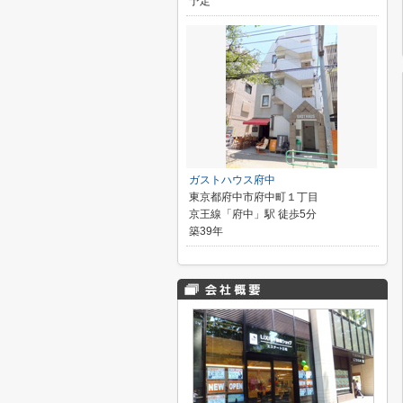
予定
ガストハウス府中
東京都府中市府中町１丁目
京王線「府中」駅 徒歩5分
築39年