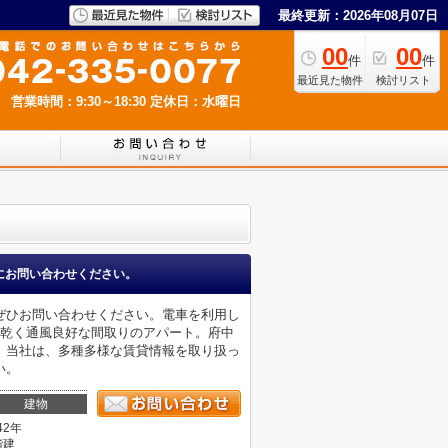
最終更新：2026年08月07日
00
00
件
件
最近見た物件
検討リスト
営業時間：9:30～18:30
定休日：水曜日
にお問い合わせください。
ぜひお問い合わせください。電車を利用し
ぐ乾く通風良好な間取りのアパート。府中
。当社は、多種多様な賃貸情報を取り扱っ
い。
建物
42年
階建