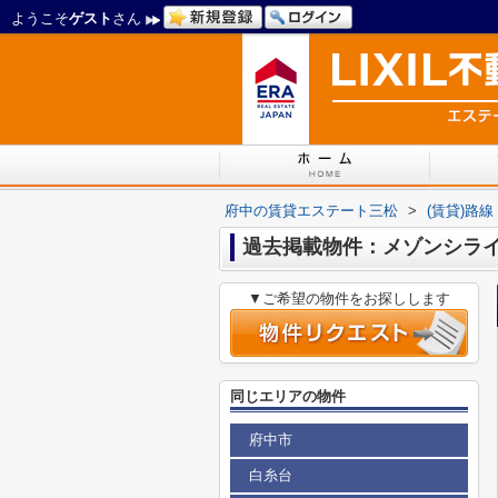
ようこそ
ゲスト
さん
府中の賃貸エステート三松
>
(賃貸)路
過去掲載物件：メゾンシラ
▼ご希望の物件をお探しします
同じエリアの物件
府中市
白糸台