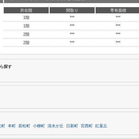
所在階
間取り
専有面積
1階
***
***
1階
***
***
2階
***
***
2階
***
***
ら探す
見町
本町
若松町
小柳町
清水が丘
日新町
宮西町
紅葉丘