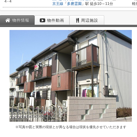
４-４
京王線
「
多磨霊園
」駅 徒歩10～11分
軽
物件情報
物件動画
周辺施設
※写真や図と実際の現状とが異なる場合は現状を優先させていただきます