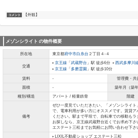
【外観】
コメント
メゾンシライト
の物件概要
所在地
東京都
府中市
白糸台
２丁目４-４
京王線
「
武蔵野台
」駅 徒歩6分
西武多摩川
交通
京王線
「
多磨霊園
」駅 徒歩10分
賃料
-
管理費・共
面積
-
築年月（築
種別/構造
アパート / 軽量鉄骨
階建
ぜひ一度見ていただきたい、「メゾンシライト
で、電車利用が多い方にオススメです。賃貸ア
備考
ください。駅まで平坦で、自転車での移動もラ
お探しなら、京王線武蔵野台近くでお求め下さい
エステート三松までお気軽にお問い合わせ下さ
LIXIL不動産ショップ エステート三松