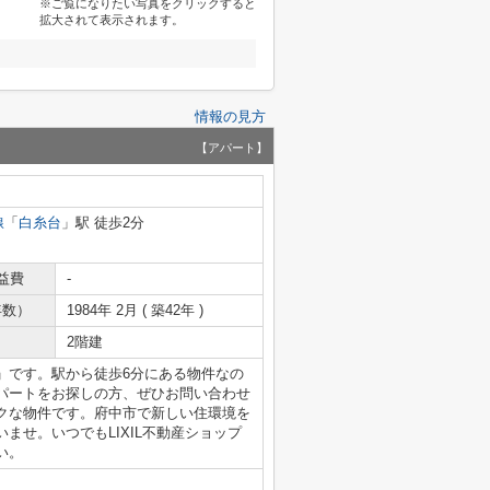
※ご覧になりたい写真をクリックすると
拡大されて表示されます。
情報の見方
【アパート】
線
「
白糸台
」駅 徒歩2分
益費
-
年数）
1984年 2月 ( 築42年 )
2階建
」です。駅から徒歩6分にある物件なの
パートをお探しの方、ぜひお問い合わせ
クな物件です。府中市で新しい住環境を
ませ。いつでもLIXIL不動産ショップ
い。