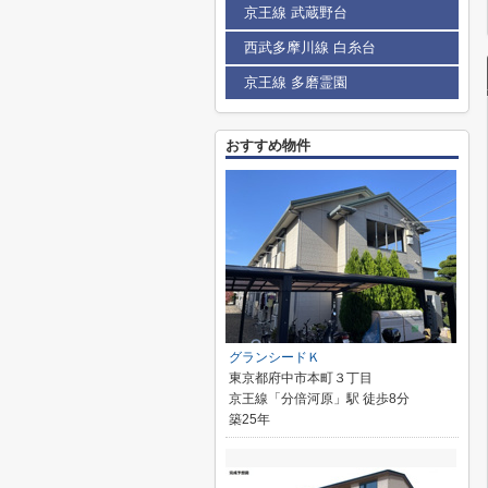
京王線 武蔵野台
西武多摩川線 白糸台
京王線 多磨霊園
おすすめ物件
グランシードＫ
東京都府中市本町３丁目
京王線「分倍河原」駅 徒歩8分
築25年