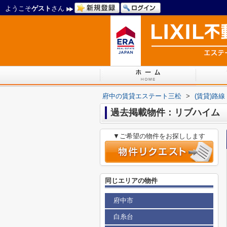
ようこそ
ゲスト
さん
府中の賃貸エステート三松
>
(賃貸)路
過去掲載物件：リブハイム
▼ご希望の物件をお探しします
同じエリアの物件
府中市
白糸台