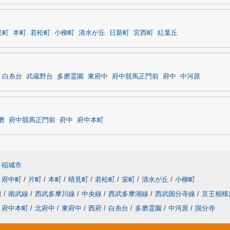
見町
本町
若松町
小柳町
清水が丘
日新町
宮西町
紅葉丘
白糸台
武蔵野台
多磨霊園
東府中
府中競馬正門前
府中
中河原
磨
府中競馬正門前
府中
府中本町
稲城市
府中町
/
片町
/
本町
/
晴見町
/
若松町
/
栄町
/
清水が丘
/
小柳町
線
/
南武線
/
西武多摩川線
/
中央線
/
西武多摩湖線
/
西武国分寺線
/
京王相模
府中本町
/
北府中
/
東府中
/
西府
/
白糸台
/
多磨霊園
/
中河原
/
国分寺