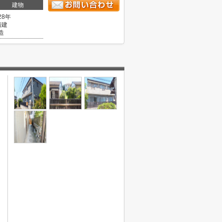
建物
28年
階建
造