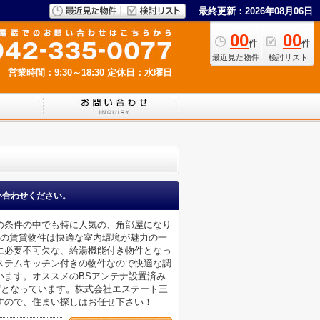
最終更新：2026年08月06日
00
00
件
件
最近見た物件
検討リスト
営業時間：9:30～18:30
定休日：水曜日
い合わせください。
の条件の中でも特に人気の、角部屋になり
この賃貸物件は快適な室内環境が魅力の一
に必要不可欠な、給湯機能付き物件となっ
ステムキッチン付きの物件なので快適な調
います。オススメのBSアンテナ設置済み
ずとなっています。株式会社エステート三
すので、住まい探しはお任せ下さい！