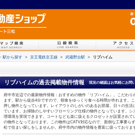
線・駅から探す
>
京王電鉄京王線
>
武蔵野台駅
>
リブハイム
リブハイム
の過去掲載物件情報
現況の確認はお気軽にお問
府中市近辺での最新物件情報：おすすめの物件「リブハイム」。こだわり
ます。駅から徒歩4分ですので、朝食をゆっくり食べる時間が作れます。
押し物件となっています。レイアウトのしがいのあるお部屋。日々の生活
ています。お掃除のしやすいフローリング仕様の物件となっています。シ
理環境を実現できます。コートなども楽に扱えるクロゼットが設置されて
の物件となっております。この物件はCATV対応なので、面倒な工事要ら
松で住まい探しをしませんか。府中市内の物件情報を豊富に扱っておりま