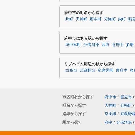
府中市の町名から探す
片町
天神町
府中町
分梅町
栄町
晴
府中市にある駅から探す
府中本町
分倍河原
西府
北府中
多磨
リブハイム周辺の駅から探す
白糸台
武蔵野台
多磨霊園
東府中
多
市区町村から探す
府中市
/
国立市
/
町名から探す
天神町
/
分梅町
/
路線から探す
京王線
/
武蔵野
駅から探す
府中
/
分倍河原
/