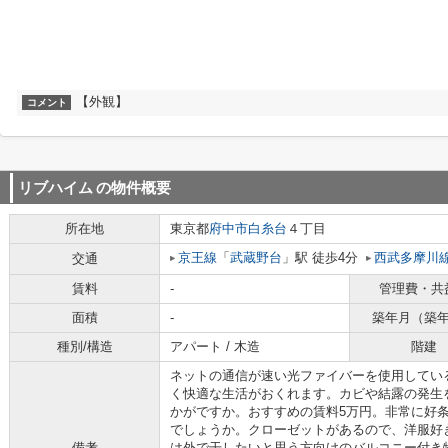
【外観】
コメント
リブハイム
の物件概要
所在地
東京都
府中市
白糸台
４丁目
京王線
「
武蔵野台
」駅 徒歩4分
西武多摩川
交通
賃料
-
管理費・共
面積
-
築年月（築
種別/構造
アパート / 木造
階建
ネットの通信が速い光ファイバーを使用してい
く快適な生活がおくれます。カビや結露の発生
かがですか。おすすめの賃料5万円。非常に好
でしょうか。クローゼットがあるので、洋服好
備考
は外で干したいと思う方向けのバルコニー付き