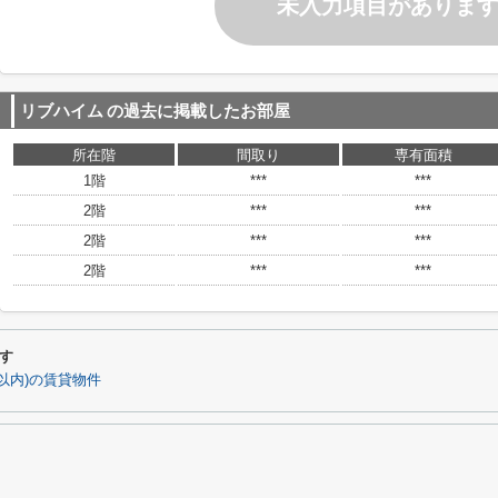
未入力項目がありま
リブハイム
の過去に掲載したお部屋
所在階
間取り
専有面積
1階
***
***
2階
***
***
2階
***
***
2階
***
***
す
以内)の賃貸物件