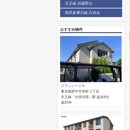
京王線 武蔵野台
西武多摩川線 白糸台
おすすめ物件
グランシードＫ
東京都府中市本町３丁目
京王線「分倍河原」駅 徒歩8分
築25年