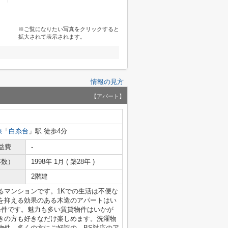
※ご覧になりたい写真をクリックすると
拡大されて表示されます。
情報の見方
【アパート】
線
「
白糸台
」駅 徒歩4分
益費
-
年数）
1998年 1月 ( 築28年 )
2階建
るマンションです。1Kでの生活は不便な
を抑える効果のある木造のアパートはい
条件です。魅力も多い賃貸物件はいかが
きの方も好きなだけ楽しめます。洗濯物
物件。多くの方にご好評の、BS対応のア