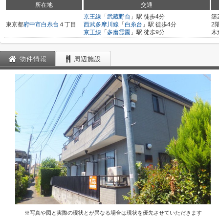
所在地
交通
京王線
「
武蔵野台
」駅 徒歩4分
築
東京都
府中市
白糸台
４丁目
西武多摩川線
「
白糸台
」駅 徒歩4分
2
京王線
「
多磨霊園
」駅 徒歩9分
木
物件情報
周辺施設
※写真や図と実際の現状とが異なる場合は現状を優先させていただきます