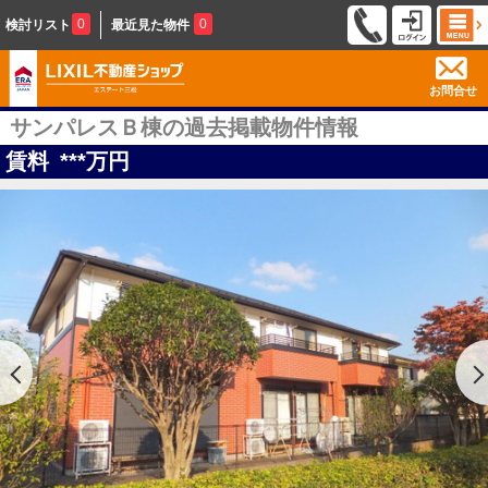
0
0
検討リスト
最近見た物件
お問合せ
サンパレスＢ棟の過去掲載物件情報
賃料
***
万円