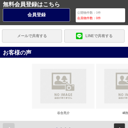
無料会員登録はこちら
公開物件数：
0
件
会員登録
会員物件数：
0
件
メールで共有する
LINEで共有する
お客様の声
谷合亮介
嶋