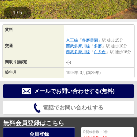
1 / 5
賃料
-
京王線
「
多磨霊園
」駅 徒歩15分
交通
西武多摩川線
「
多磨
」駅 徒歩10分
西武多摩川線
「
白糸台
」駅 徒歩16分
間取り(面積)
-(-)
築年月
1998年 3月(築28年)
メールでお問い合わせする(無料)
電話でお問い合わせする
無料会員登録はこちら
公開物件数：
0
件
会員登録