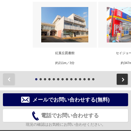
紅葉丘図書館
セイジョ
約211m／3分
約347
前
メールでお問い合わせする(無料)
電話でお問い合わせする
現況の確認はお気軽にお問い合わせください。