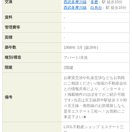
交通
西武多摩川線
「
多磨
」駅 徒歩10分
西武多摩川線
「
白糸台
」駅 徒歩16分
賃料
-
管理費等
-
面積
-
築年数
1998年 3月 (築28年)
種別/構造
アパート/木造
階建
2階建
お家賃交渉や礼金交渉などもお気軽
にご相談ください♪地域の不動産会社
との情報共有により、インターネッ
ト掲載物件のほぼ全てがご紹介可能
備考
です♪当店は京王線府中駅徒歩３０秒
☆京王線・南部線のお部屋探しなら
是非エステート三松へ！お気軽にご
来店下さい★
LIXIL不動産ショップ エステート三