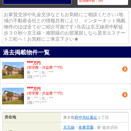
会員物件数：
0
件
お家賃交渉や礼金交渉などもお気軽にご相談ください♪地
域の不動産会社との情報共有により、インターネット掲載
物件のほぼ全てがご紹介可能です♪当店は京王線府中駅徒
歩３０秒☆京王線・南部線のお部屋探しなら是非エステー
ト三松へ！お気軽にご来店下さい★
過去掲載物件一覧
***
万円
(管理費・共益費 ***円)
敷：***｜礼：***
2階 / *** / ***
***
万円
(管理費・共益費 ***円)
敷：***｜礼：***
2階 / *** / ***
所在地
東京都
府中市
紅葉丘
１丁目
京王線
「
多磨霊園
」駅 徒歩15分