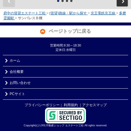
前
府中の賃貸エステート三松
>
(賃貸)路線・駅から探す
>
京王電鉄京王線
>
多磨
霊園駅
>
サンパレスＢ棟
ページトップに戻る
営業時間:9:30～18:30
定休日:水曜日
ホーム
会社概要
お問い合わせ
PCサイト
プライバシーポリシー
利用規約
｜アクセスマップ
｜
Copyright(c) LIXIL不動産ショップ エステート三松 All rights reserved.