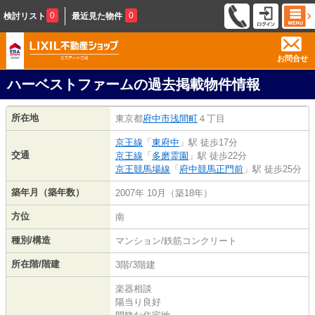
0
0
検討リスト
最近見た物件
お問合せ
ハーベストファームの過去掲載物件情報
所在地
東京都
府中市
浅間町
４丁目
京王線
「
東府中
」駅 徒歩17分
交通
京王線
「
多磨霊園
」駅 徒歩22分
京王競馬場線
「
府中競馬正門前
」駅 徒歩25分
築年月（築年数）
2007年 10月（築18年）
方位
南
種別/構造
マンション/鉄筋コンクリート
所在階/階建
3階/3階建
楽器相談
陽当り良好