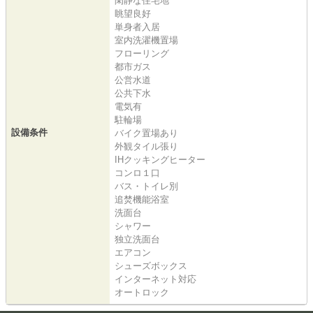
閑静な住宅地
眺望良好
単身者入居
室内洗濯機置場
フローリング
都市ガス
公営水道
公共下水
電気有
駐輪場
設備条件
バイク置場あり
外観タイル張り
IHクッキングヒーター
コンロ１口
バス・トイレ別
追焚機能浴室
洗面台
シャワー
独立洗面台
エアコン
シューズボックス
インターネット対応
オートロック