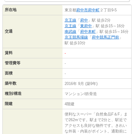
所在地
東京都
府中市
府中町
２丁目9-5
京王線
「
府中
」駅 徒歩2分
京王線
「
東府中
」駅 徒歩15～16分
交通
南武線
「
府中本町
」駅 徒歩15～16分
京王競馬場線
「
府中競馬正門前
」
駅 徒歩10分
賃料
-
管理費等
-
面積
-
築年数
2016年 9月 (築9年)
種別/構造
マンション/鉄骨造
階建
4階建
便利なスーパー「自然食品F＆F」ま
で262mです。駅まで2分と、駅近で
アクセスも良好な物件です。きれい
な外装・内装がポイント。通勤前に