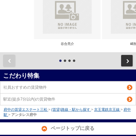
谷合亮介
嶋
前
こだわり特集
社員おすすめの賃貸物件
駅近(徒歩7分以内)の賃貸物件
府中の賃貸エステート三松
>
(賃貸)路線・駅から探す
>
京王電鉄京王線
>
府中
駅
>
アンタレス府中
ページトップに戻る