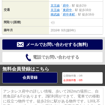
京王線
「
府中
」駅 徒歩2分
交通
京王線
「
東府中
」駅 徒歩16分
南武線
「
府中本町
」駅 徒歩16分
間取り(面積)
-(-)
築年月
2016年 9月(築9年)
メールでお問い合わせする(無料)
電話でお問い合わせする
無料会員登録はこちら
公開物件数：
0
件
会員登録
会員物件数：
0
件
アンタレス府中の詳しい情報。歩いて262mの場所に、自
然食品F＆Fがあります。2駅利用ができて、電車での移動
に役立つ物件です。徒歩2分に駅がある物件です。LIXIL不