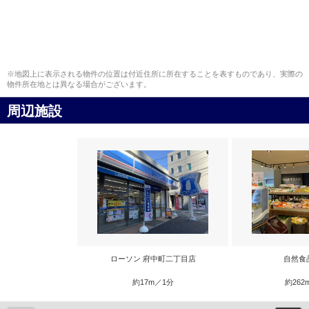
※地図上に表示される物件の位置は付近住所に所在することを表すものであり、実際の
物件所在地とは異なる場合がございます。
周辺施設
ローソン 府中町二丁目店
自然食
約17m／1分
約262