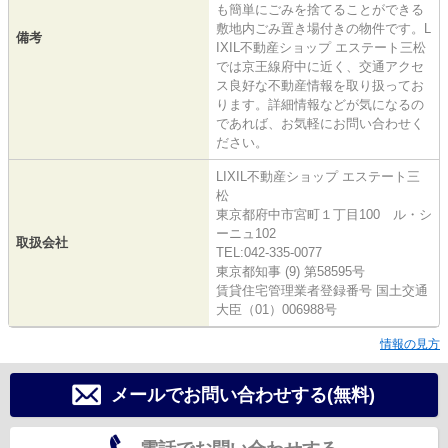
も簡単にごみを捨てることができる
敷地内ごみ置き場付きの物件です。L
備考
IXIL不動産ショップ エステート三松
では京王線府中に近く、交通アクセ
ス良好な不動産情報を取り扱ってお
ります。詳細情報などが気になるの
であれば、お気軽にお問い合わせく
ださい。
LIXIL不動産ショップ エステート三
松
東京都府中市宮町１丁目100 ル・シ
ーニュ102
取扱会社
TEL:042-335-0077
東京都知事 (9) 第58595号
賃貸住宅管理業者登録番号 国土交通
大臣（01）006988号
情報の見方
メールでお問い合わせする(無料)