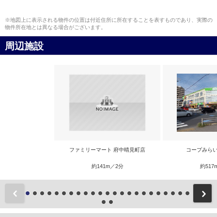
※地図上に表示される物件の位置は付近住所に所在することを表すものであり、実際の
物件所在地とは異なる場合がございます。
周辺施設
ファミリーマート 府中晴見町店
コープみらい
約141m／2分
約517
前