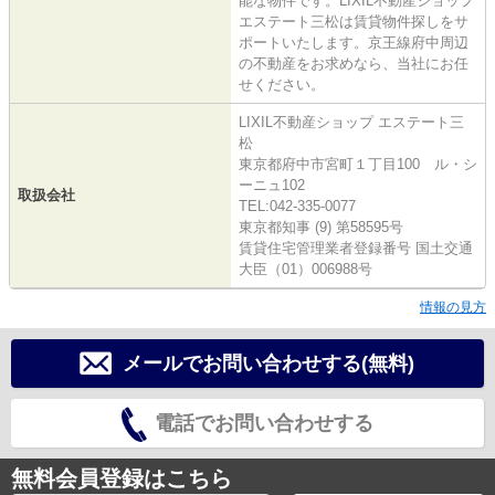
能な物件です。LIXIL不動産ショップ
エステート三松は賃貸物件探しをサ
ポートいたします。京王線府中周辺
の不動産をお求めなら、当社にお任
せください。
LIXIL不動産ショップ エステート三
松
東京都府中市宮町１丁目100 ル・シ
ーニュ102
取扱会社
TEL:042-335-0077
東京都知事 (9) 第58595号
賃貸住宅管理業者登録番号 国土交通
大臣（01）006988号
情報の見方
メールでお問い合わせする(無料)
電話でお問い合わせする
無料会員登録はこちら