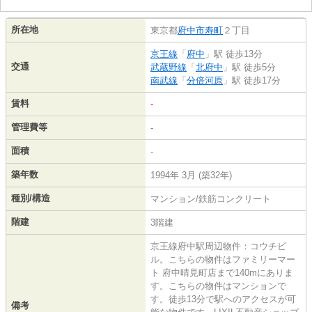
所在地
東京都
府中市
寿町
２丁目
京王線
「
府中
」駅 徒歩13分
交通
武蔵野線
「
北府中
」駅 徒歩5分
南武線
「
分倍河原
」駅 徒歩17分
賃料
-
管理費等
-
面積
-
築年数
1994年 3月 (築32年)
種別/構造
マンション/鉄筋コンクリート
階建
3階建
京王線府中駅周辺物件：コウチビ
ル。こちらの物件はファミリーマー
ト 府中晴見町店まで140mにありま
す。こちらの物件はマンションで
す。徒歩13分で駅へのアクセスが可
備考