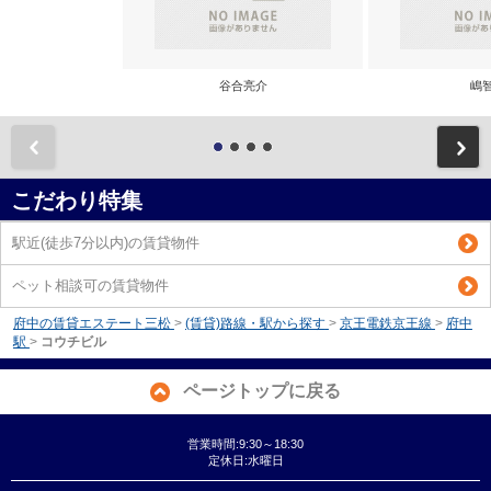
谷合亮介
嶋
前
こだわり特集
駅近(徒歩7分以内)の賃貸物件
ペット相談可の賃貸物件
府中の賃貸エステート三松
>
(賃貸)路線・駅から探す
>
京王電鉄京王線
>
府中
駅
>
コウチビル
ページトップに戻る
営業時間:9:30～18:30
定休日:水曜日