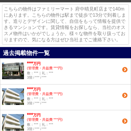
こちらの物件はファミリーマート 府中晴見町店まで140m
にあります。こちらの物件は駅まで徒歩で13分で到着しま
す。造りとデザインに関して、自信をもって情報を提供で
きるマンションです。賃貸情報をお探しなら、当社のオス
スメ物件はいかがでしょうか。様々な物件を取り扱ってお
りますので、気になる方はぜひ当社までご連絡下さい。
過去掲載物件一覧
***
万円
(管理費・共益費 ***円)
敷：***｜礼：***
3階 / *** / ***
***
万円
(管理費・共益費 ***円)
敷：***｜礼：***
3階 / *** / ***
***
万円
(管理費・共益費 ***円)
敷：***｜礼：***
3階 / *** / ***