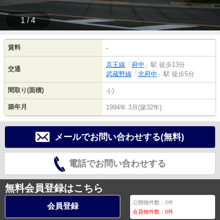
1 / 4
賃料
-
京王線
「
府中
」駅 徒歩13分
交通
武蔵野線
「
北府中
」駅 徒歩5分
間取り(面積)
-(-)
築年月
1994年 3月(築32年)
メールでお問い合わせする(無料)
電話でお問い合わせする
無料会員登録はこちら
公開物件数：
0
件
会員登録
会員物件数：
0
件