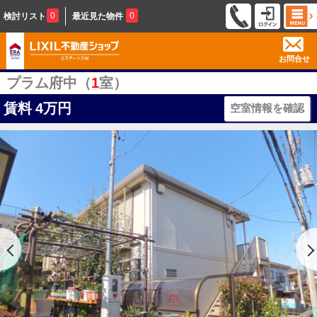
0
0
検討リスト
最近見た物件
お問合せ
プラム府中（
1
室）
賃料
4万円
空室情報を確認