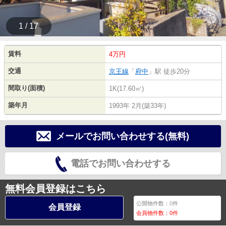
1 / 17
賃料
4万円
交通
京王線
「
府中
」駅 徒歩20分
間取り(面積)
1K(17.60㎡)
築年月
1993年 2月(築33年)
メールでお問い合わせする(無料)
電話でお問い合わせする
無料会員登録はこちら
公開物件数：
0
件
会員登録
会員物件数：
0
件