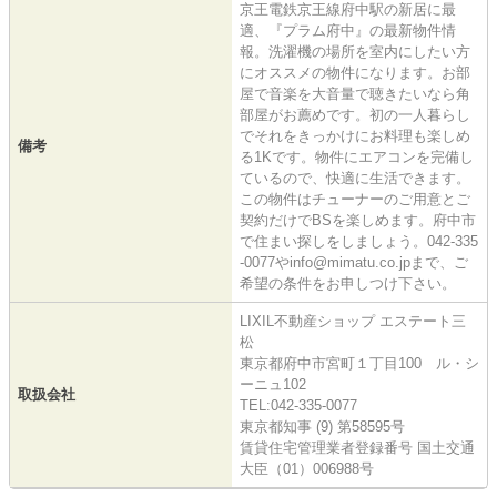
京王電鉄京王線府中駅の新居に最
適、『プラム府中』の最新物件情
報。洗濯機の場所を室内にしたい方
にオススメの物件になります。お部
屋で音楽を大音量で聴きたいなら角
部屋がお薦めです。初の一人暮らし
でそれをきっかけにお料理も楽しめ
備考
る1Kです。物件にエアコンを完備し
ているので、快適に生活できます。
この物件はチューナーのご用意とご
契約だけでBSを楽しめます。府中市
で住まい探しをしましょう。042-335
-0077やinfo@mimatu.co.jpまで、ご
希望の条件をお申しつけ下さい。
LIXIL不動産ショップ エステート三
松
東京都府中市宮町１丁目100 ル・シ
ーニュ102
取扱会社
TEL:042-335-0077
東京都知事 (9) 第58595号
賃貸住宅管理業者登録番号 国土交通
大臣（01）006988号