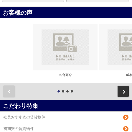
お客様の声
谷合亮介
嶋
前
こだわり特集
社員おすすめの賃貸物件
初期安の賃貸物件