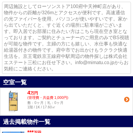
周辺施設としてローソンストア100府中天神町店があり、
物件からの距離が326mとアクセスが便利です。高速通信
の光ファイバーを使用、パソコンが使いやすいです。家か
ら出ていただくと、すぐ近くの場所に駐車場がございま
す。即入居でお部屋に住みたい方はこちら現在空き室とな
っております。ご契約とチューナーのご用意のみでBS視聴
が可能な物件です。主婦の方にも嬉しい、水仕事も快適な
給湯器付きの物件です。府中市でお出かけもラクラク快適
生活を。京王電鉄京王線府中駅周辺の物件探しは株式会社
エステート三松にお任せ下さい。info@mimatu.co.jpからお
気軽にご連絡ください。
空室一覧
4
万
円
(管理費・共益費 1,000円)
敷：0ヶ月｜礼：0ヶ月
1階 / 1K / 17.60㎡
過去掲載物件一覧
***
万円