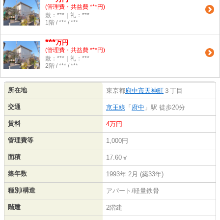
(管理費・共益費 ***円)
敷：***｜礼：***
1階 / *** / ***
***
万円
(管理費・共益費 ***円)
敷：***｜礼：***
2階 / *** / ***
所在地
東京都
府中市
天神町
３丁目
交通
京王線
「
府中
」駅 徒歩20分
賃料
4万円
管理費等
1,000円
面積
17.60㎡
築年数
1993年 2月 (築33年)
種別/構造
アパート/軽量鉄骨
階建
2階建