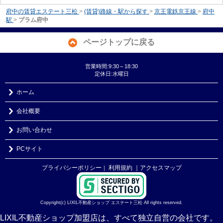
府中の賃貸エステート三松
>
(賃貸)路線・駅から探す
>
京王電鉄京王線
>
府中
駅
>
プラム府中
ページトップに戻る
営業時間:9:30～18:30
定休日:水曜日
ホーム
会社概要
お問い合わせ
PCサイト
プライバシーポリシー
利用規約
｜アクセスマップ
｜
Copyright(c) LIXIL不動産ショップ エステート三松 All rights reserved.
LIXIL不動産ショップ加盟店は、すべて独立自営の会社です。