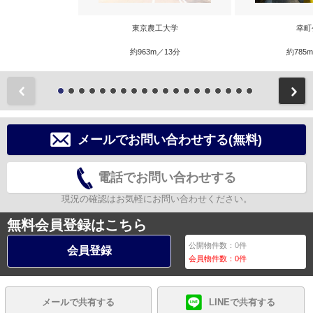
東京農工大学
幸町
約963m／13分
約785
前
メールでお問い合わせする(無料)
電話でお問い合わせする
現況の確認はお気軽にお問い合わせください。
無料会員登録はこちら
公開物件数：
0
件
会員登録
会員物件数：
0
件
メールで共有する
LINEで共有する