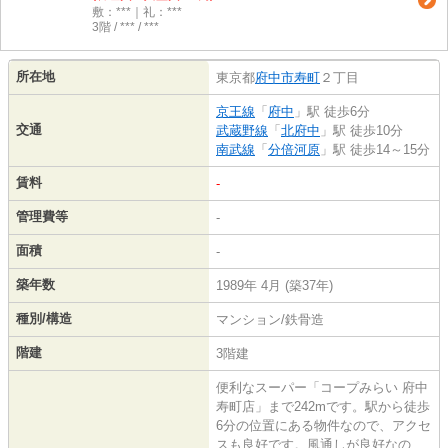
敷：***｜礼：***
3階 / *** / ***
所在地
東京都
府中市
寿町
２丁目
京王線
「
府中
」駅 徒歩6分
交通
武蔵野線
「
北府中
」駅 徒歩10分
南武線
「
分倍河原
」駅 徒歩14～15分
賃料
-
管理費等
-
面積
-
築年数
1989年 4月 (築37年)
種別/構造
マンション/鉄骨造
階建
3階建
便利なスーパー「コープみらい 府中
寿町店」まで242mです。駅から徒歩
6分の位置にある物件なので、アクセ
スも良好です。風通しが良好なの