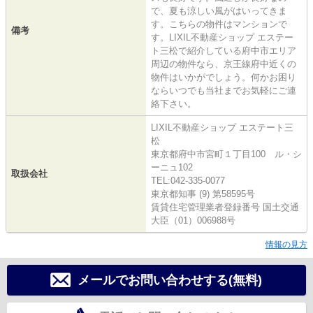
で、夏も涼しい風がはいってきま
す。こちらの物件はマンションで
備考
す。LIXIL不動産ショップ エステー
ト三松で紹介している府中市エリア
周辺の物件なら、京王線府中近くの
物件はいかがでしょう。何かお困り
ならいつでも当社までお気軽にご連
絡下さい。
LIXIL不動産ショップ エステート三
松
東京都府中市宮町１丁目100 ル・シ
ーニュ102
取扱会社
TEL:042-335-0077
東京都知事 (9) 第58595号
賃貸住宅管理業者登録番号 国土交通
大臣（01）006988号
情報の見方
メールでお問い合わせする(無料)