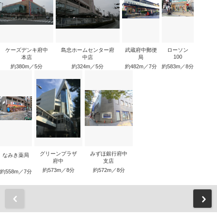
ケーズデンキ府中
島忠ホームセンター府
武蔵府中郵便
ローソン
100
本店
中店
局
約380m／5分
約324m／5分
約482m／7分
約583m／8分
グリーンプラザ
みずほ銀行府中
なみき薬局
府中
支店
約573m／8分
約572m／8分
約558m／7分
前