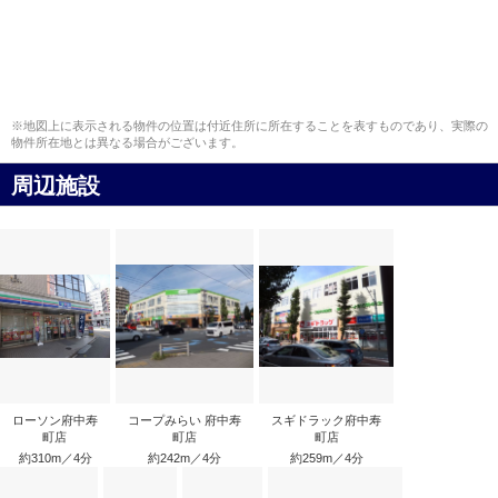
※地図上に表示される物件の位置は付近住所に所在することを表すものであり、実際の
物件所在地とは異なる場合がございます。
周辺施設
ローソン府中寿
コープみらい 府中寿
スギドラック府中寿
町店
町店
町店
約310m／4分
約242m／4分
約259m／4分