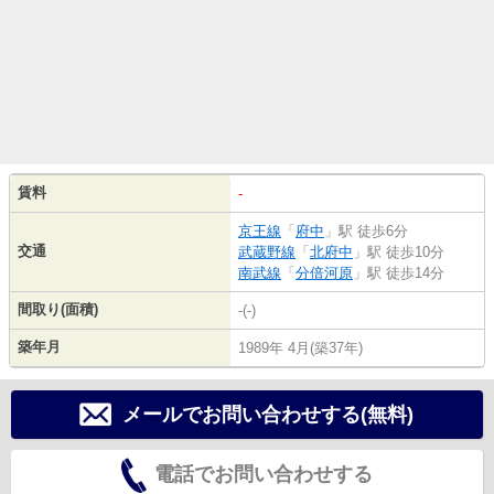
賃料
-
京王線
「
府中
」駅 徒歩6分
交通
武蔵野線
「
北府中
」駅 徒歩10分
南武線
「
分倍河原
」駅 徒歩14分
間取り(面積)
-(-)
築年月
1989年 4月(築37年)
メールでお問い合わせする(無料)
電話でお問い合わせする