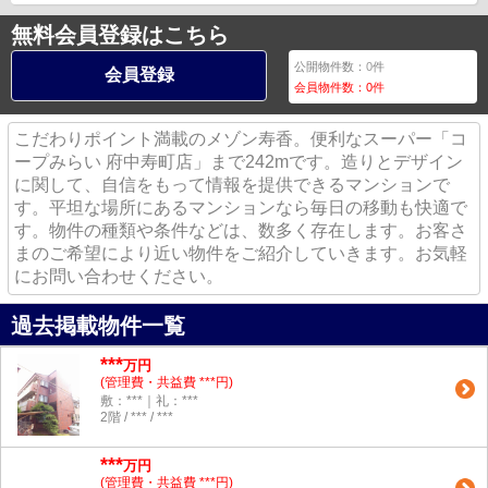
無料会員登録はこちら
公開物件数：
0
件
会員登録
会員物件数：
0
件
こだわりポイント満載のメゾン寿香。便利なスーパー「コ
ープみらい 府中寿町店」まで242mです。造りとデザイン
に関して、自信をもって情報を提供できるマンションで
す。平坦な場所にあるマンションなら毎日の移動も快適で
す。物件の種類や条件などは、数多く存在します。お客さ
まのご希望により近い物件をご紹介していきます。お気軽
にお問い合わせください。
過去掲載物件一覧
***
万円
(管理費・共益費 ***円)
敷：***｜礼：***
2階 / *** / ***
***
万円
(管理費・共益費 ***円)