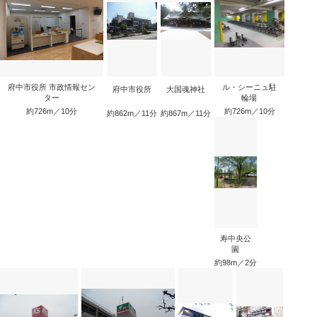
府中市役所 市政情報セン
ル・シーニュ駐
府中市役所
大国魂神社
ター
輪場
約726m／10分
約726m／10分
約862m／11分
約867m／11分
寿中央公
園
約98m／2分