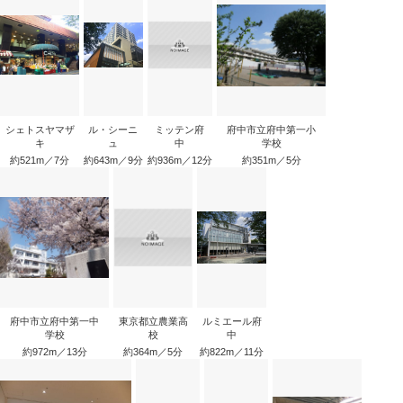
シェトスヤマザ
ル・シーニ
ミッテン府
府中市立府中第一小
キ
ュ
中
学校
約521m／7分
約643m／9分
約936m／12分
約351m／5分
府中市立府中第一中
東京都立農業高
ルミエール府
学校
校
中
約972m／13分
約364m／5分
約822m／11分