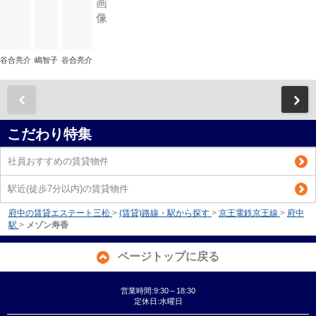
谷合亮介
嶋智子
谷合亮介
前
こだわり特集
社員おすすめの賃貸物件
駅近(徒歩7分以内)の賃貸物件
府中の賃貸エステート三松
>
(賃貸)路線・駅から探す
>
京王電鉄京王線
>
府中
駅
>
メゾン寿香
ページトップに戻る
営業時間:9:30～18:30
定休日:水曜日