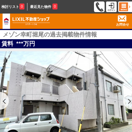
0
0
検討リスト
最近見た物件
お問合せ
メゾン幸町堀尾の過去掲載物件情報
賃料
***
万円