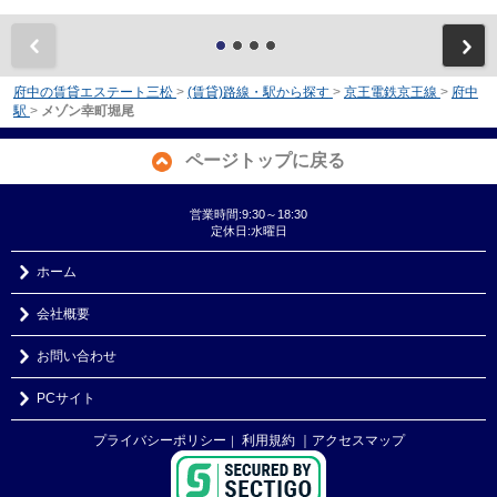
前
府中の賃貸エステート三松
>
(賃貸)路線・駅から探す
>
京王電鉄京王線
>
府中
駅
>
メゾン幸町堀尾
ページトップに戻る
営業時間:9:30～18:30
定休日:水曜日
ホーム
会社概要
お問い合わせ
PCサイト
プライバシーポリシー
利用規約
｜アクセスマップ
｜