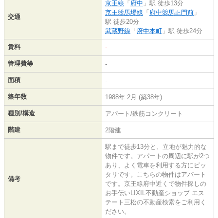
京王線
「
府中
」駅 徒歩13分
京王競馬場線
「
府中競馬正門前
」
交通
駅 徒歩20分
武蔵野線
「
府中本町
」駅 徒歩24分
賃料
-
管理費等
-
面積
-
築年数
1988年 2月 (築38年)
種別/構造
アパート/鉄筋コンクリート
階建
2階建
駅まで徒歩13分と、立地が魅力的な
物件です。アパートの周辺に駅が2つ
あり、よく電車を利用する方にピッ
タリです。こちらの物件はアパート
備考
です。京王線府中近くで物件探しの
お手伝いLIXIL不動産ショップ エス
テート三松の不動産検索をご利用く
ださい。