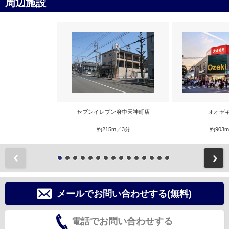
周辺施設
セブンイレブン府中天神町店
オオゼ
約215m／3分
約903
前
メールでお問い合わせする(無料)
電話でお問い合わせする