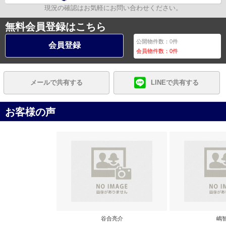
現況の確認はお気軽にお問い合わせください。
無料会員登録はこちら
公開物件数：
0
件
会員登録
会員物件数：
0
件
メールで共有する
LINEで共有する
お客様の声
谷合亮介
嶋