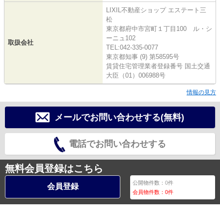
LIXIL不動産ショップ エステート三
松
東京都府中市宮町１丁目100 ル・シ
ーニュ102
取扱会社
TEL:042-335-0077
東京都知事 (9) 第58595号
賃貸住宅管理業者登録番号 国土交通
大臣（01）006988号
情報の見方
メールでお問い合わせする(無料)
電話でお問い合わせする
無料会員登録はこちら
公開物件数：
0
件
会員登録
会員物件数：
0
件