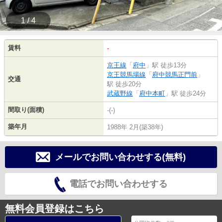
1 / 4
賃料
-
京王線
「
府中
」駅 徒歩13分
京王競馬場線
「
府中競馬正門前
」
交通
駅 徒歩20分
武蔵野線
「
府中本町
」駅 徒歩24分
間取り(面積)
-(-)
築年月
1988年 2月(築38年)
メールでお問い合わせする(無料)
電話でお問い合わせする
無料会員登録はこちら