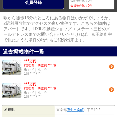
公開物件数：
0
件
会員登録
会員物件数：
0
件
駅から徒歩13分のところにある物件はいかがでしょうか。
2駅利用可能でアクセスの良い物件です。こちらの物件は
アパートです。LIXIL不動産ショップ エステート三松のメ
ールアドレスまでお問い合わせいただければ、京王線府中
で似たような条件の物件もご紹介出来ます。
過去掲載物件一覧
***
万円
(管理費・共益費 ***円)
敷：***｜礼：***
1階 / *** / ***
***
万円
(管理費・共益費 ***円)
敷：***｜礼：***
1階 / *** / ***
所在地
東京都
府中市
幸町
２丁目19-2