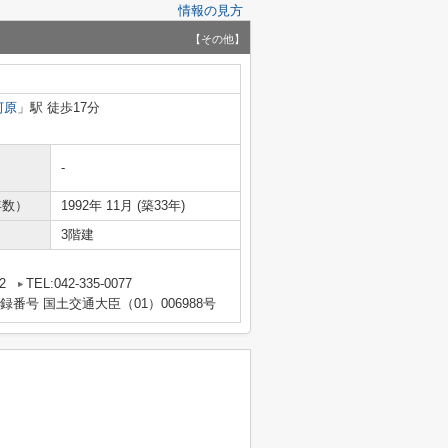
情報の見方
【その他】
河原
」駅 徒歩17分
-
年数）
1992年 11月 (築33年)
3階建
2
TEL:042-335-0077
登録番号 国土交通大臣（01）006988号