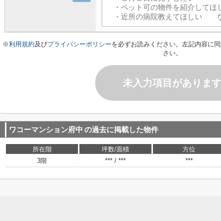
※
利用規約
及び
プライバシーポリシー
を必ずお読みください。左記内容に同
さい。
未入力項目がありま
ワコーマンション府中
の過去に掲載した物件
所在階
坪数/面積
方位
3階
*** / ***
***