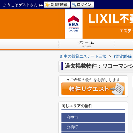
ようこそ
ゲスト
さん
府中の賃貸エステート三松
>
(賃貸)路
過去掲載物件：ワコーマン
▼ご希望の物件をお探しします
同じエリアの物件
府中市
分梅町