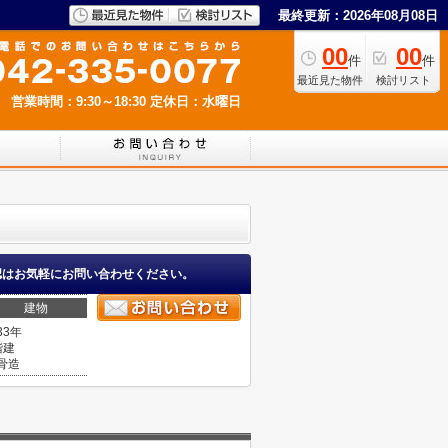
最終更新：2026年08月08日
00
00
件
件
最近見た物件
検討リスト
営業時間：9:30～18:30
定休日：水曜日
認はお気軽にお問い合わせください。
建物
33年
階建
骨造