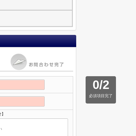
0
/
2
必須項目完了
せ】