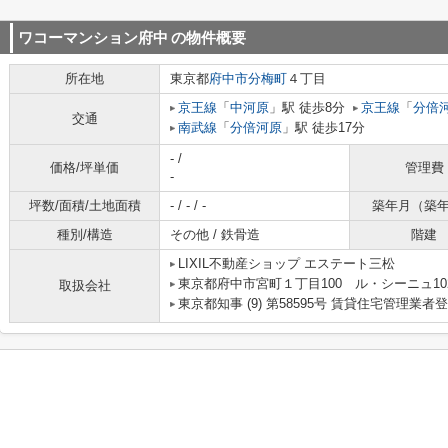
ワコーマンション府中
の物件概要
所在地
東京都
府中市
分梅町
４丁目
京王線
「
中河原
」駅 徒歩8分
京王線
「
分倍
交通
南武線
「
分倍河原
」駅 徒歩17分
- /
価格/坪単価
管理費
-
坪数/面積/土地面積
- / - / -
築年月（築
種別/構造
その他 / 鉄骨造
階建
LIXIL不動産ショップ エステート三松
東京都府中市宮町１丁目100 ル・シーニュ10
取扱会社
東京都知事 (9) 第58595号 賃貸住宅管理業者