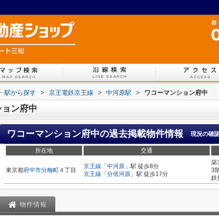
線・駅から探す
>
京王電鉄京王線
>
中河原駅
>
ワコーマンション府中
ション府中
ワコーマンション府中
の過去掲載物件情報
現況の確
所在地
交通
築
京王線
「
中河原
」駅 徒歩8分
東京都
府中市
分梅町
４丁目
3
京王線
「
分倍河原
」駅 徒歩17分
鉄
物件情報