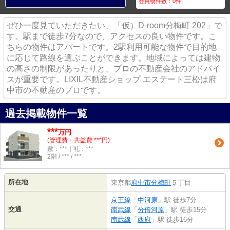
会員物件数：
0
件
ぜひ一度見ていただきたい、「仮）D-room分梅町 202」で
す。駅まで徒歩7分なので、アクセスの良い物件です。こ
ちらの物件はアパートです。2駅利用可能な物件で目的地
に応じて路線を選ぶことができます。地域によっては建物
の高さの制限があったりと、プロの不動産会社のアドバイ
スが重要です。LIXIL不動産ショップ エステート三松は府
中市の不動産のプロです。
過去掲載物件一覧
***
万円
(管理費・共益費 ***円)
敷：***｜礼：***
2階 / *** / ***
所在地
東京都
府中市
分梅町
５丁目
京王線
「
中河原
」駅 徒歩7分
交通
南武線
「
分倍河原
」駅 徒歩15分
南武線
「
西府
」駅 徒歩16分