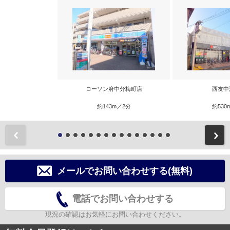
ローソン府中分梅町店
西友中
約143m／2分
約530
前
メールでお問い合わせする(無料)
電話でお問い合わせする
現況の確認はお気軽にお問い合わせください。