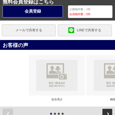
無料会員登録はこちら
公開物件数：
0
件
会員登録
会員物件数：
0
件
メールで共有する
LINEで共有する
お客様の声
谷合亮介
嶋
前