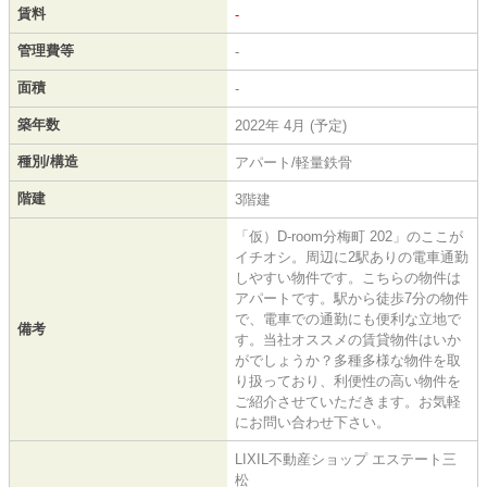
賃料
-
管理費等
-
面積
-
築年数
2022年 4月 (予定)
種別/構造
アパート/軽量鉄骨
階建
3階建
「仮）D-room分梅町 202」のここが
イチオシ。周辺に2駅ありの電車通勤
しやすい物件です。こちらの物件は
アパートです。駅から徒歩7分の物件
で、電車での通勤にも便利な立地で
備考
す。当社オススメの賃貸物件はいか
がでしょうか？多種多様な物件を取
り扱っており、利便性の高い物件を
ご紹介させていただきます。お気軽
にお問い合わせ下さい。
LIXIL不動産ショップ エステート三
松