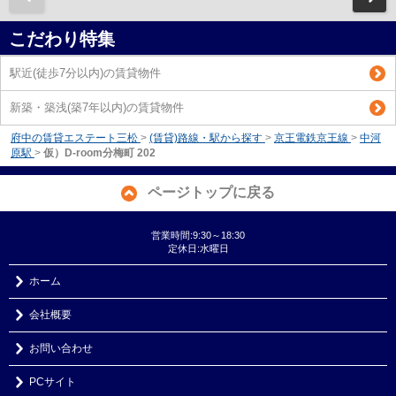
こだわり特集
駅近(徒歩7分以内)の賃貸物件
新築・築浅(築7年以内)の賃貸物件
府中の賃貸エステート三松
>
(賃貸)路線・駅から探す
>
京王電鉄京王線
>
中河
原駅
>
仮）D-room分梅町 202
ページトップに戻る
営業時間:9:30～18:30
定休日:水曜日
ホーム
会社概要
お問い合わせ
PCサイト