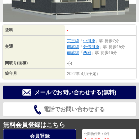
賃料
-
京王線
「
中河原
」駅 徒歩7分
交通
南武線
「
分倍河原
」駅 徒歩15分
南武線
「
西府
」駅 徒歩16分
間取り(面積)
-(-)
築年月
2022年 4月(予定)
メールでお問い合わせする(無料)
電話でお問い合わせする
無料会員登録はこちら
公開物件数：
0
件
会員登録