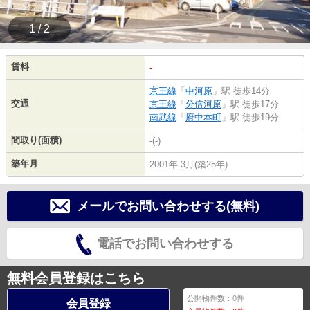
1 / 2
賃料
-
京王線
「
中河原
」駅 徒歩14分
交通
京王線
「
分倍河原
」駅 徒歩17分
南武線
「
府中本町
」駅 徒歩19分
間取り(面積)
-(-)
築年月
2001年 3月(築25年)
メールでお問い合わせする(無料)
電話でお問い合わせする
無料会員登録はこちら
公開物件数：
0
件
会員登録