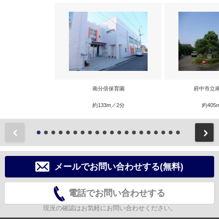
南分倍保育園
府中市立
約133m／2分
約405
前
メールでお問い合わせする(無料)
電話でお問い合わせする
現況の確認はお気軽にお問い合わせください。