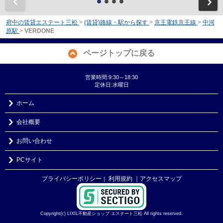
前
府中の賃貸エステート三松
>
(賃貸)路線・駅から探す
>
京王電鉄京王線
>
中河
原駅
>
VERDONE
ページトップに戻る
営業時間:9:30～18:30
定休日:水曜日
ホーム
会社概要
お問い合わせ
PCサイト
プライバシーポリシー
利用規約
｜アクセスマップ
｜
Copyright(c) LIXIL不動産ショップ エステート三松 All rights reserved.