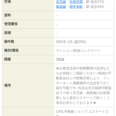
交通
京王線
「
分倍河原
」駅 徒歩17分
南武線
「
府中本町
」駅 徒歩19分
賃料
-
管理費等
-
面積
-
築年数
2001年 3月 (築25年)
種別/構造
マンション/鉄筋コンクリート
階建
3階建
★お家賃交渉や初期費用の交渉など
もお気軽にご相談ください♪地域の不
動産会社との情報共有により、イン
ターネット掲載物件のほぼ全てがご
備考
紹介可能です♪当店は京王線府中駅徒
歩３０秒☆京王線・南部線のお部屋
探しなら是非エステート三松へ！ご
来店お待ちしております★
LIXIL不動産ショップ エステート三