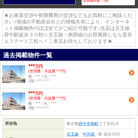
会員物件数：
0
件
★お家賃交渉や初期費用の交渉などもお気軽にご相談くだ
さい♪地域の不動産会社との情報共有により、インターネ
ット掲載物件のほぼ全てがご紹介可能です♪当店は京王線
府中駅徒歩３０秒☆京王線・南部線のお部屋探しなら是非
エステート三松へ！ご来店お待ちしております★
過去掲載物件一覧
***
万円
(管理費・共益費 ***円)
敷：***｜礼：***
2階 / *** / ***
***
万円
(管理費・共益費 ***円)
敷：***｜礼：***
3階 / *** / ***
所在地
東京都
府中市
南町
２丁目41-8
京王線
「
中河原
」駅 徒歩14分