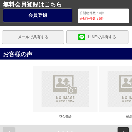
無料会員登録はこちら
公開物件数：
0
件
会員登録
会員物件数：
0
件
メールで共有する
LINEで共有する
お客様の声
谷合亮介
嶋