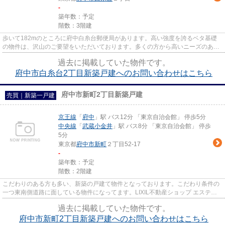
-
築年数：予定
階数：3階建
歩いて182mのところに府中白糸台郵便局があります。高い強度を誇るベタ基礎
の物件は、沢山のご要望をいただいております。多くの方から高いニーズのあ
る、内装もピカピカの新築戸建て...
過去に掲載していた物件です。
府中市白糸台2丁目新築戸建へのお問い合わせはこちら
府中市新町2丁目新築戸建
売買｜新築一戸建
京王線
「
府中
」駅 バス12分 「東京自治会館」 停歩5分
中央線
「
武蔵小金井
」駅 バス8分 「東京自治会館」 停歩
5分
東京都
府中市
新町
２丁目52-17
-
築年数：予定
階数：2階建
こだわりのある方も多い、新築の戸建て物件となっております。こだわり条件の
一つ東南側道路に面している物件になってます。LIXIL不動産ショップ エステー
ト三松は、一戸建て情報を府...
過去に掲載していた物件です。
府中市新町2丁目新築戸建へのお問い合わせはこちら