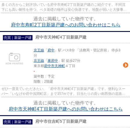
多くの方からご好評頂いている府中市寿町2丁目新築戸建のご紹介です。不同沈
下にも高い耐性を持つ、ベタ基礎の物件は安心快適です。地盤が弱いと大惨事に
なりかねませんので地盤調査は...
過去に掲載していた物件です。
府中市寿町2丁目新築戸建へのお問い合わせはこちら
府中市天神町4丁目新築戸建
売買｜新築一戸建
京王線
「
府中
」駅 バス8分 「法務局・登記所前」 停歩3
分
京王線
「
東府中
」駅 徒歩27分
東京都
府中市
天神町
４丁目
-
築年数：予定
階数：2階建
ぜひ一度見ていただきたい、「府中市天神町4丁目新築戸建」です。便利なスー
パー「いなげや府中浅間町店」まで357mです。日当たりの良い南西側の道路に
面している物件です。戸建て物件...
過去に掲載していた物件です。
府中市天神町4丁目新築戸建へのお問い合わせはこちら
府中市住吉町5丁目新築戸建
売買｜新築一戸建