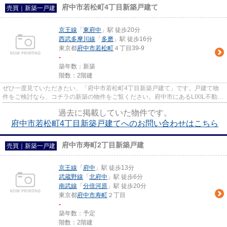
府中市若松町4丁目新築戸建て
売買｜新築一戸建
京王線
「
東府中
」駅 徒歩20分
西武多摩川線
「
多磨
」駅 徒歩16分
東京都
府中市
若松町
４丁目39-9
-
築年数：新築
階数：2階建
ぜひ一度見ていただきたい、「府中市若松町4丁目新築戸建て」です。戸建て物
件をご検討なら、コチラの新築の物件をご覧ください。府中市にあるLIXIL不動産
ショップ エステート三松自慢...
過去に掲載していた物件です。
府中市若松町4丁目新築戸建てへのお問い合わせはこちら
府中市寿町2丁目新築戸建
売買｜新築一戸建
京王線
「
府中
」駅 徒歩13分
武蔵野線
「
北府中
」駅 徒歩6分
南武線
「
分倍河原
」駅 徒歩20分
東京都
府中市
寿町
２丁目
-
築年数：予定
階数：2階建