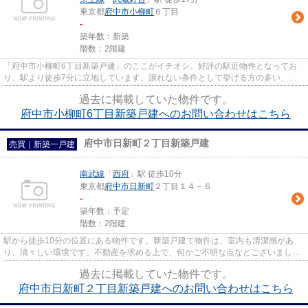
東京都
府中市
小柳町
６丁目
-
築年数：新築
階数：2階建
「府中市小柳町6丁目新築戸建」のここがイチオシ。好評の駅近物件となってお
り、駅より徒歩7分に立地しています。譲れない条件として挙げる方の多い、新
築の戸建て物件となります。築2...
過去に掲載していた物件です。
府中市小柳町6丁目新築戸建へのお問い合わせはこちら
府中市日新町２丁目新築戸建
売買｜新築一戸建
南武線
「
西府
」駅 徒歩10分
東京都
府中市
日新町
２丁目１４－６
-
築年数：予定
階数：2階建
駅から徒歩10分の位置にある物件です。新築戸建て物件は、室内も清潔感があ
り、清々しい環境です。不動産を求める上で、何かご不明な点などございました
ら、お気軽にご質問ください。...
過去に掲載していた物件です。
府中市日新町２丁目新築戸建へのお問い合わせはこちら