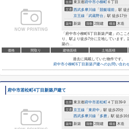
東京都
府中市
小柳町
６丁目
住所
交通
西武多摩川線
「
競艇場前
」駅 徒
京王線
「
武蔵野台
」駅 徒歩17分
新築
2階建
木造
築年
階数
構造
「府中市小柳町6丁目新築戸建」のここ
り、駅より徒歩7分に立地しています。
築の...
価格
間取り
建物面積
土地面積
過去に掲載していた物件です。
府中市小柳町6丁目新築戸建へのお問い合わ
府中市若松町4丁目新築戸建て
東京都
府中市
若松町
４丁目39-9
住所
交通
京王線
「
東府中
」駅 徒歩20分
西武多摩川線
「
多磨
」駅 徒歩16
新築
2階建
木造
築年
階数
構造