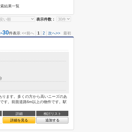
検索結果一覧
表示件数：
30
件表示
<<前へ
1
2
次へ>>
最初
分
あります。多くの方から高いニーズのあ
です。前面道路6m以上の物件です。駅
詳細
検討リスト
詳細を見る
追加する