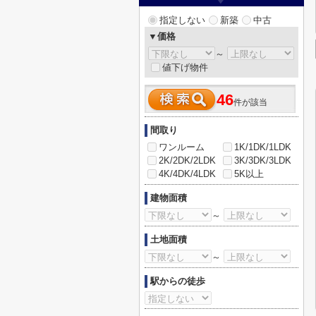
指定しない
新築
中古
▼価格
～
値下げ物件
46
件が該当
間取り
ワンルーム
1K/1DK/1LDK
2K/2DK/2LDK
3K/3DK/3LDK
4K/4DK/4LDK
5K以上
建物面積
～
土地面積
～
駅からの徒歩