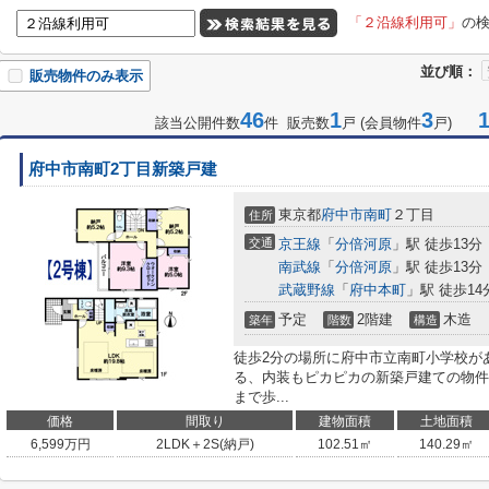
「２沿線利用可」
の
並び順：
販売物件のみ表示
46
1
3
1-
該当公開件数
件 販売数
戸 (会員物件
戸)
府中市南町2丁目新築戸建
東京都
府中市
南町
２丁目
住所
交通
京王線
「
分倍河原
」駅 徒歩13分
南武線
「
分倍河原
」駅 徒歩13分
武蔵野線
「
府中本町
」駅 徒歩14
予定
2階建
木造
築年
階数
構造
徒歩2分の場所に府中市立南町小学校が
る、内装もピカピカの新築戸建ての物件
まで歩...
価格
間取り
建物面積
土地面積
6,599
万円
2LDK＋2S(納戸)
102.51㎡
140.29㎡