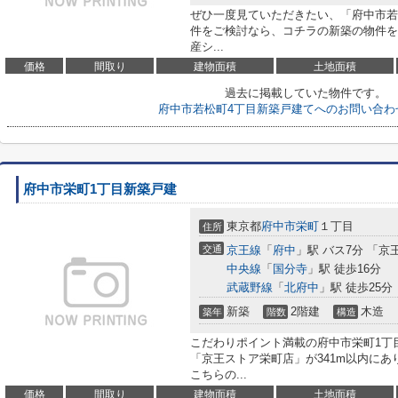
ぜひ一度見ていただきたい、「府中市若
件をご検討なら、コチラの新築の物件をご
産シ...
価格
間取り
建物面積
土地面積
過去に掲載していた物件です。
府中市若松町4丁目新築戸建てへのお問い合わ
府中市栄町1丁目新築戸建
東京都
府中市
栄町
１丁目
住所
交通
京王線
「
府中
」駅 バス7分 「京
中央線
「
国分寺
」駅 徒歩16分
武蔵野線
「
北府中
」駅 徒歩25分
新築
2階建
木造
築年
階数
構造
こだわりポイント満載の府中市栄町1丁
「京王ストア栄町店」が341m以内に
こちらの...
価格
間取り
建物面積
土地面積