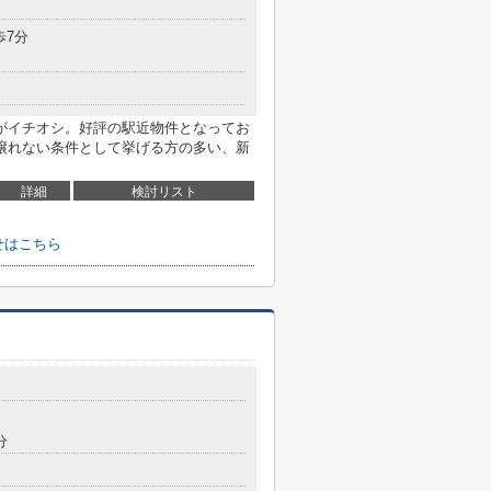
歩7分
がイチオシ。好評の駅近物件となってお
譲れない条件として挙げる方の多い、新
詳細
検討リスト
せはこちら
分