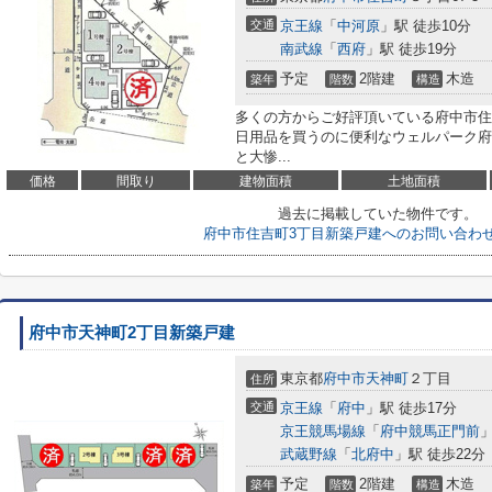
交通
京王線
「
中河原
」駅 徒歩10分
南武線
「
西府
」駅 徒歩19分
予定
2階建
木造
築年
階数
構造
多くの方からご好評頂いている府中市住
日用品を買うのに便利なウェルパーク府
と大惨...
価格
間取り
建物面積
土地面積
過去に掲載していた物件です。
府中市住吉町3丁目新築戸建へのお問い合わ
府中市天神町2丁目新築戸建
東京都
府中市
天神町
２丁目
住所
交通
京王線
「
府中
」駅 徒歩17分
京王競馬場線
「
府中競馬正門前
」
武蔵野線
「
北府中
」駅 徒歩22分
予定
2階建
木造
築年
階数
構造