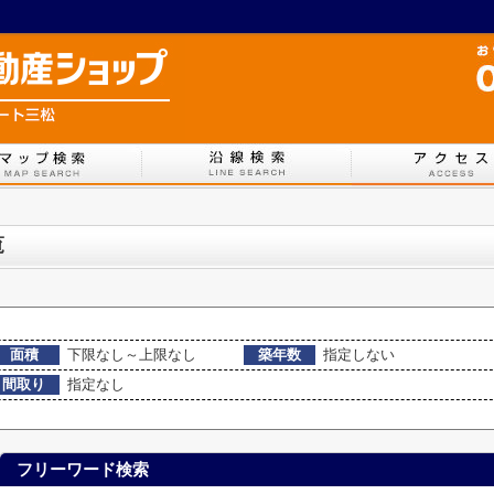
覧
面積
下限なし～上限なし
築年数
指定しない
間取り
指定なし
フリーワード検索