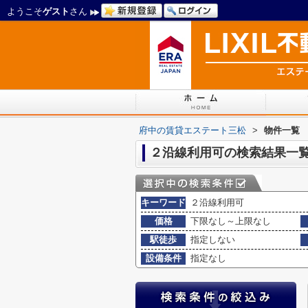
ようこそ
ゲスト
さん
府中の賃貸エステート三松
>
物件一覧
２沿線利用可の検索結果一
キーワード
２沿線利用可
価格
下限なし～上限なし
駅徒歩
指定しない
設備条件
指定なし