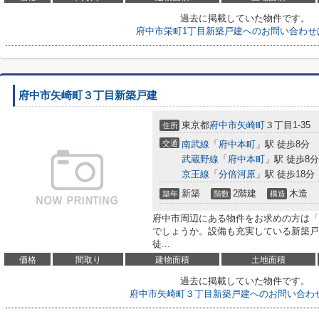
過去に掲載していた物件です。
府中市栄町1丁目新築戸建へのお問い合わせ
府中市矢崎町３丁目新築戸建
東京都
府中市
矢崎町
３丁目1-35
住所
交通
南武線
「
府中本町
」駅 徒歩8分
武蔵野線
「
府中本町
」駅 徒歩8分
京王線
「
分倍河原
」駅 徒歩18分
新築
2階建
木造
築年
階数
構造
府中市周辺にある物件をお求めの方は「
でしょうか。設備も充実している新築戸
徒...
価格
間取り
建物面積
土地面積
過去に掲載していた物件です。
府中市矢崎町３丁目新築戸建へのお問い合わ