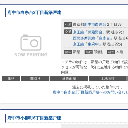
府中市白糸台2丁目新築戸建
東京都
府中市
白糸台
２丁目39
住所
交通
京王線
「
武蔵野台
」駅 徒歩9分
西武多摩川線
「
白糸台
」駅 徒歩
京王線
「
東府中
」駅 徒歩22分
新築
2階建
木造
築年
階数
構造
コチラの物件は、新築の戸建て物件で設
クセスが可能な、9分に立地する物件で
内覧...
価格
間取り
建物面積
土地面積
過去に掲載していた物件です。
府中市白糸台2丁目新築戸建へのお問い合わ
府中市小柳町6丁目新築戸建