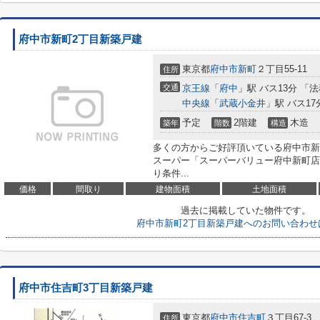
府中市新町2丁目新築戸建
東京都
府中市
新町
２丁目55-11
住所
交通
京王線
「
府中
」駅 バス13分 「
中央線
「
武蔵小金井
」駅 バス1
予定
2階建
木造
築年
階数
構造
多くの方からご好評頂いている府中市新
スーパー「スーパーバリュー府中新町店
り条件...
価格
間取り
建物面積
土地面積
過去に掲載していた物件です。
府中市新町2丁目新築戸建へのお問い合わせ
府中市住吉町3丁目新築戸建
東京都
府中市
住吉町
３丁目67-3
住所