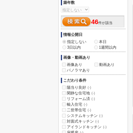
築年数
46
件が該当
情報公開日
指定しない
本日
3日以内
1週間以内
画像・動画あり
画像あり
動画あり
パノラマあり
こだわり条件
陽当り良好
(-)
閑静な住宅地
(-)
リフォーム済
(-)
輸入住宅
(-)
二世帯住宅
(-)
システムキッチン
(-)
対面式キッチン
(-)
アイランドキッチン
(-)
床暖房
(-)