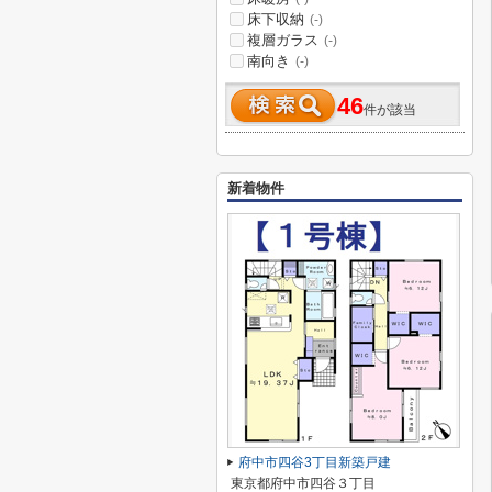
床下収納
(-)
複層ガラス
(-)
南向き
(-)
46
件が該当
新着物件
府中市四谷3丁目新築戸建
東京都府中市四谷３丁目