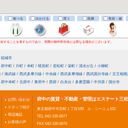
食べる
出かける
買う
医療
美容・健
康
所在することを表すものであり、実際の物件所在地とは異なる場合がございます。
稲城市
府中町
/
片町
/
本町
/
晴見町
/
若松町
/
栄町
/
清水が丘
/
小柳町
線
/
南武線
/
西武多摩川線
/
中央線
/
西武多摩湖線
/
西武国分寺線
/
京王相模
府中本町
/
北府中
/
東府中
/
西府
/
白糸台
/
多磨霊園
/
中河原
/
国分寺
府中の賃貸・不動産・管理はエステート三
お問い合わせ
スタッフ紹介
東京都府中市宮町１丁目100 ル・シーニュ102
周辺施設
TEL:042-335-0077
お客様の声
FAX:042-335-0076