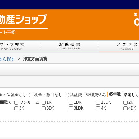
図から探す
>
押立方面賃貸
築年数
金・保証金なし
礼金・敷引なし
共益費・管理費込み
間取り
ワンルーム
1K
1DK
1LDK
2K
3K
3DK
3LDK
4K
4DK