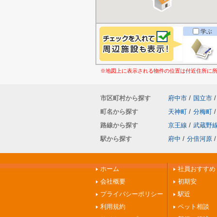
学ぶ
※地図上に表示される物件の位置は付近住所に
市区町村から探す
府中市
/
国立市
/
町名から探す
天神町
/
分梅町
/
路線から探す
京王線
/
武蔵野
駅から探す
府中
/
分倍河原
/
ホーム
社員おすすめ
会社概要
初期安
プライバシーポリシー
駅近
利用規約
ペット相談