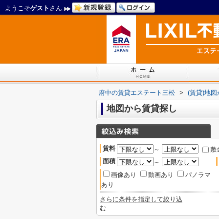
ようこそ
ゲスト
さん
府中の賃貸エステート三松
>
(賃貸)地
地図から賃貸探し
賃料
～
敷
面積
～
画像あり
動画あり
パノラマ
あり
さらに条件を指定して絞り込
む