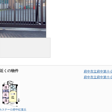
近くの物件
府中市立府中第十
府中市立府中第十
カステーロ府中紅葉丘