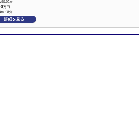
/90.02㎡
90
万円
9m／8分
詳細を見る