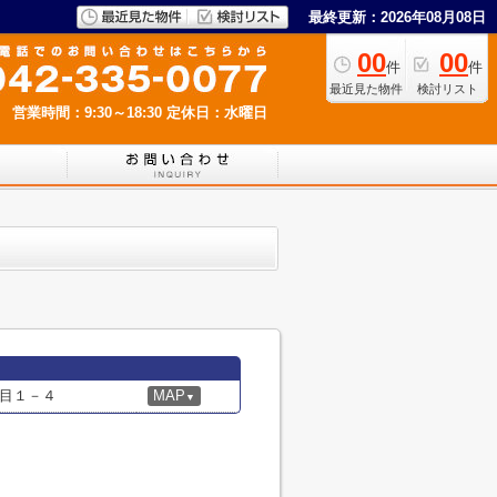
最終更新：2026年08月08日
00
00
件
件
最近見た物件
検討リスト
営業時間：9:30～18:30
定休日：水曜日
目１－４
MAP
▼