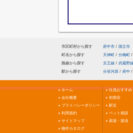
市区町村から探す
府中市
/
国立市
町名から探す
天神町
/
分梅町
/
路線から探す
京王線
/
武蔵野
駅から探す
分倍河原
/
府中
/
ホーム
社員おすすめ
会社概要
初期安
プライバシーポリシー
駅近
利用規約
ペット相談
サイトマップ
新築・築浅
物件カタログ