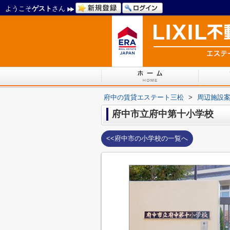
ようこそ
ゲスト
さん
府中の賃貸エステート三松
>
周辺施設
府中市立府中第十小学校
<<府中市の小学校の一覧へ