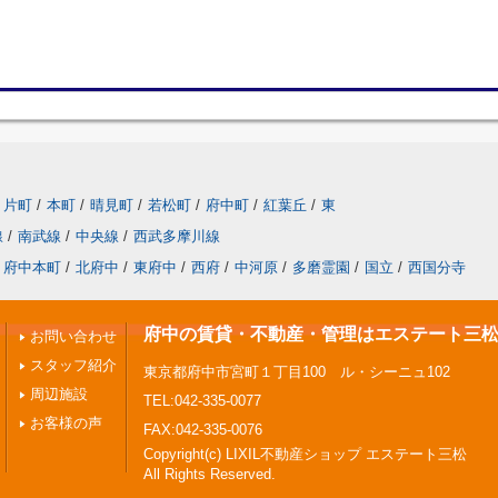
片町
/
本町
/
晴見町
/
若松町
/
府中町
/
紅葉丘
/
東
線
/
南武線
/
中央線
/
西武多摩川線
府中本町
/
北府中
/
東府中
/
西府
/
中河原
/
多磨霊園
/
国立
/
西国分寺
府中の賃貸・不動産・管理はエステート三
お問い合わせ
スタッフ紹介
東京都府中市宮町１丁目100 ル・シーニュ102
周辺施設
TEL:042-335-0077
お客様の声
FAX:042-335-0076
Copyright(c) LIXIL不動産ショップ エステート三松
All Rights Reserved.