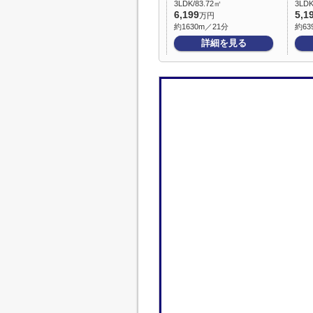
3LDK/83.72㎡
3LDK
6,199
5,1
万円
約1630m／21分
約63
詳細を見る