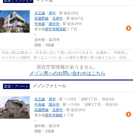
賃貸｜マンション
京王線
「
府中
」駅 徒歩16分
武蔵野線
「
北府中
」駅 徒歩7分
中央線
「
国分寺
」駅 徒歩29分
東京都
府中市
晴見町
１丁目
-
築年数：築28年
階数：3階建
付近に駅は2駅あり、行き先に応じて使い分けができます。設備良し・外観良し
のイチオシの物件。様々なニーズに合った物件を豊富に取り揃えており、注目の
府中市や京王線府中付近の物件...
現在空室情報がありません。
メゾン恵へのお問い合わせはこちら
メゾンファミール
賃貸｜アパート
京王線
「
府中
」駅 バス8分 「栄町1丁目」 停歩3分
中央線
「
国分寺
」駅 バス8分 「栄町1丁目」 停歩3分
武蔵野線
「
北府中
」駅 徒歩20分
東京都
府中市
新町
１丁目
-
築年数：築32年
階数：2階建