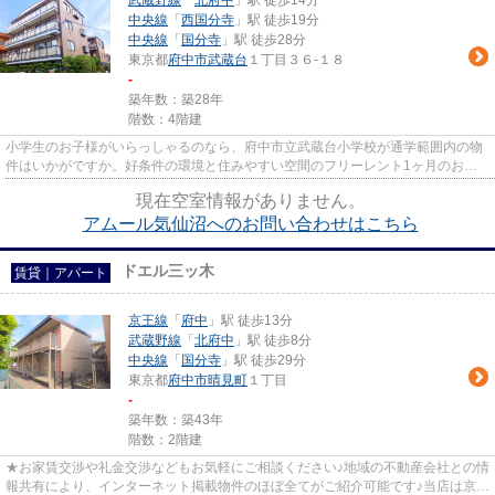
武蔵野線
「
北府中
」駅 徒歩14分
中央線
「
西国分寺
」駅 徒歩19分
中央線
「
国分寺
」駅 徒歩28分
東京都
府中市
武蔵台
１丁目３６-１８
-
築年数：築28年
階数：4階建
小学生のお子様がいらっしゃるのなら、府中市立武蔵台小学校が通学範囲内の物
件はいかがですか。好条件の環境と住みやすい空間のフリーレント1ヶ月のお部
屋。楽しく使いやすいキッチン...
現在空室情報がありません。
アムール気仙沼へのお問い合わせはこちら
ドエル三ッ木
賃貸｜アパート
京王線
「
府中
」駅 徒歩13分
武蔵野線
「
北府中
」駅 徒歩8分
中央線
「
国分寺
」駅 徒歩29分
東京都
府中市
晴見町
１丁目
-
築年数：築43年
階数：2階建
★お家賃交渉や礼金交渉などもお気軽にご相談ください♪地域の不動産会社との情
報共有により、インターネット掲載物件のほぼ全てがご紹介可能です♪当店は京王