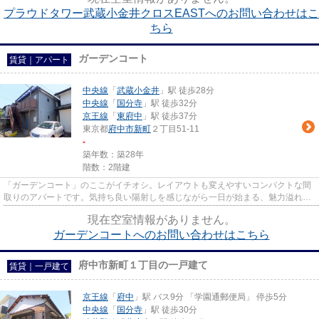
プラウドタワー武蔵小金井クロスEASTへのお問い合わせはこ
ちら
ガーデンコート
賃貸｜アパート
中央線
「
武蔵小金井
」駅 徒歩28分
中央線
「
国分寺
」駅 徒歩32分
京王線
「
東府中
」駅 徒歩37分
東京都
府中市
新町
２丁目51-11
-
築年数：築28年
階数：2階建
「ガーデンコート」のここがイチオシ。レイアウトも変えやすいコンパクトな間
取りのアパートです。気持ち良い陽射しを感じながら一日が始まる、魅力溢れる
物件です。外観タイル張りは...
現在空室情報がありません。
ガーデンコートへのお問い合わせはこちら
府中市新町１丁目の一戸建て
賃貸｜一戸建て
京王線
「
府中
」駅 バス9分 「学園通郵便局」 停歩5分
中央線
「
国分寺
」駅 徒歩30分