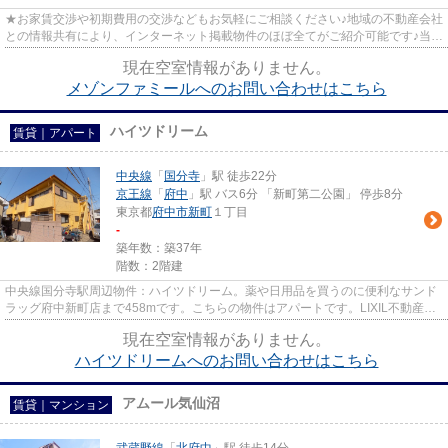
★お家賃交渉や初期費用の交渉などもお気軽にご相談ください♪地域の不動産会社
との情報共有により、インターネット掲載物件のほぼ全てがご紹介可能です♪当店
は京王線府中駅徒歩３０秒☆...
現在空室情報がありません。
メゾンファミールへのお問い合わせはこちら
ハイツドリーム
賃貸｜アパート
中央線
「
国分寺
」駅 徒歩22分
京王線
「
府中
」駅 バス6分 「新町第二公園」 停歩8分
東京都
府中市
新町
１丁目
-
築年数：築37年
階数：2階建
中央線国分寺駅周辺物件：ハイツドリーム。薬や日用品を買うのに便利なサンド
ラッグ府中新町店まで458mです。こちらの物件はアパートです。LIXIL不動産シ
ョップ エステート三松には、...
現在空室情報がありません。
ハイツドリームへのお問い合わせはこちら
アムール気仙沼
賃貸｜マンション