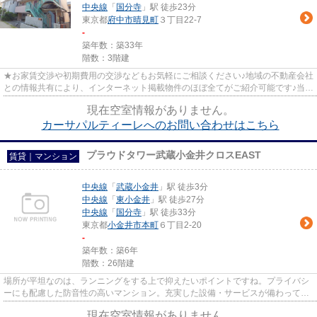
中央線
「
国分寺
」駅 徒歩23分
東京都
府中市
晴見町
３丁目22-7
-
築年数：築33年
階数：3階建
★お家賃交渉や初期費用の交渉などもお気軽にご相談ください♪地域の不動産会社
との情報共有により、インターネット掲載物件のほぼ全てがご紹介可能です♪当店
は京王線府中駅徒歩３０秒☆...
現在空室情報がありません。
カーサパルティーレへのお問い合わせはこちら
プラウドタワー武蔵小金井クロスEAST
賃貸｜マンション
中央線
「
武蔵小金井
」駅 徒歩3分
中央線
「
東小金井
」駅 徒歩27分
中央線
「
国分寺
」駅 徒歩33分
東京都
小金井市
本町
６丁目2-20
-
築年数：築6年
階数：26階建
場所が平坦なのは、ランニングをする上で抑えたいポイントですね。プライバシ
ーにも配慮した防音性の高いマンション。充実した設備・サービスが備わってい
るタワー型マンション。エレ...
現在空室情報がありません。