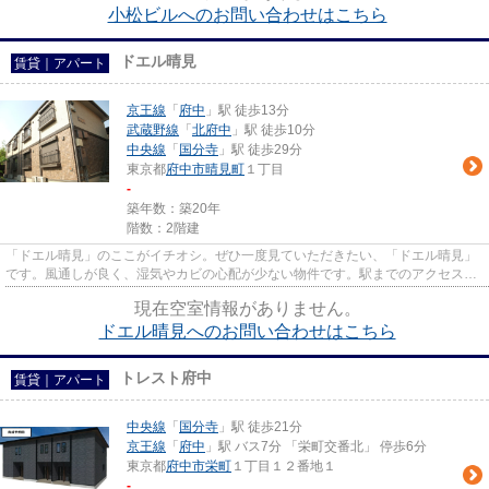
小松ビルへのお問い合わせはこちら
ドエル晴見
賃貸｜アパート
京王線
「
府中
」駅 徒歩13分
武蔵野線
「
北府中
」駅 徒歩10分
中央線
「
国分寺
」駅 徒歩29分
東京都
府中市
晴見町
１丁目
-
築年数：築20年
階数：2階建
「ドエル晴見」のここがイチオシ。ぜひ一度見ていただきたい、「ドエル晴見」
です。風通しが良く、湿気やカビの心配が少ない物件です。駅までのアクセスが
良い、徒歩13分のところに位...
現在空室情報がありません。
ドエル晴見へのお問い合わせはこちら
トレスト府中
賃貸｜アパート
中央線
「
国分寺
」駅 徒歩21分
京王線
「
府中
」駅 バス7分 「栄町交番北」 停歩6分
東京都
府中市
栄町
１丁目１２番地１
-