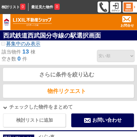
0
0
検討リスト
最近見た物件
お問合せ
西武鉄道西武国分寺線の駅選択画面
募集中のみ表示
13
該当物件
棟
0
空き数
件
さらに条件を絞り込む
物件リクエスト
チェックした物件をまとめて
検討リストに追加
お問い合わせ
メゾン恵