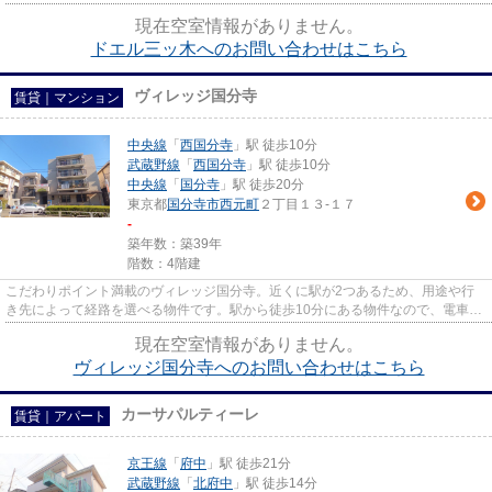
線府中駅徒歩３０秒☆京王線...
現在空室情報がありません。
ドエル三ッ木へのお問い合わせはこちら
ヴィレッジ国分寺
賃貸｜マンション
中央線
「
西国分寺
」駅 徒歩10分
武蔵野線
「
西国分寺
」駅 徒歩10分
中央線
「
国分寺
」駅 徒歩20分
東京都
国分寺市
西元町
２丁目１３-１７
-
築年数：築39年
階数：4階建
こだわりポイント満載のヴィレッジ国分寺。近くに駅が2つあるため、用途や行
き先によって経路を選べる物件です。駅から徒歩10分にある物件なので、電車利
用が多い方にオススメです。造...
現在空室情報がありません。
ヴィレッジ国分寺へのお問い合わせはこちら
カーサパルティーレ
賃貸｜アパート
京王線
「
府中
」駅 徒歩21分
武蔵野線
「
北府中
」駅 徒歩14分