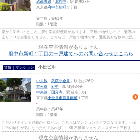
武蔵野線
「
北府中
」駅 徒歩27分
東京都
府中市
新町
１丁目
-
築年数：築63年
階数：1階建
家から316mのところに府中学園郵便局があります。平屋の物件なので、階段の
上り下りが必要ありません。こちらは一戸建て物件です。通風良好な物件は洗濯
物も乾きやすくなっています。L...
現在空室情報がありません。
府中市新町１丁目の一戸建てへのお問い合わせはこちら
小松ビル
賃貸｜マンション
中央線
「
武蔵小金井
」駅 徒歩26分
京王線
「
府中
」駅 徒歩34分
中央線
「
国分寺
」駅 徒歩33分
東京都
小金井市
貫井南町
１丁目
-
築年数：築47年
階数：4階建
こだわりポイント満載の小松ビル。こちらはマンションタイプになります。小金
井市の物件が気になったのであれば、LIXIL不動産ショップ エステート三松まで
お問い合わせ下さい。内覧の...
現在空室情報がありません。