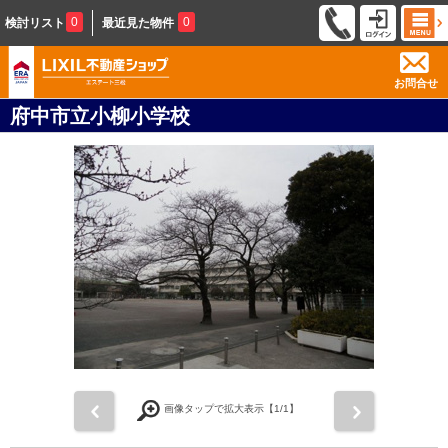
0
0
検討リスト
最近見た物件
お問合せ
府中市立小柳小学校
前
次
画像タップで拡大表示【
1
/1】