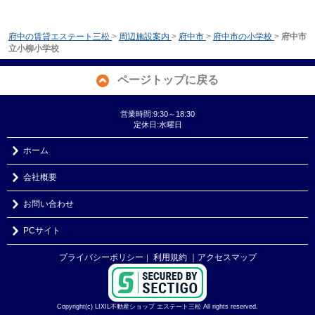
府中の賃貸エステート三松
>
周辺施設案内
>
府中市
>
府中市の小学校
>
府中市
立小柳小学校
ページトップに戻る
営業時間:9:30～18:30
定休日:水曜日
ホーム
会社概要
お問い合わせ
PCサイト
プライバシーポリシー
利用規約
｜アクセスマップ
｜
Copyright(c) LIXIL不動産ショップ エステート三松 All rights reserved.