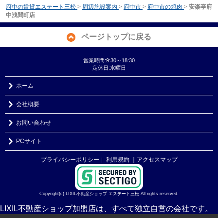
府中の賃貸エステート三松
>
周辺施設案内
>
府中市
>
府中市の焼肉
>
安楽亭府
中浅間町店
ページトップに戻る
営業時間:9:30～18:30
定休日:水曜日
ホーム
会社概要
お問い合わせ
PCサイト
プライバシーポリシー
利用規約
｜アクセスマップ
｜
Copyright(c) LIXIL不動産ショップ エステート三松 All rights reserved.
LIXIL不動産ショップ加盟店は、すべて独立自営の会社です。