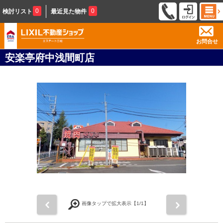
0
0
検討リスト
最近見た物件
お問合せ
安楽亭府中浅間町店
前
次
画像タップで拡大表示【
1
/1】