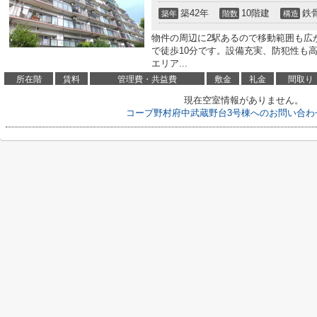
築42年
10階建
鉄
築年
階数
構造
物件の周辺に2駅あるので移動範囲も広
で徒歩10分です。設備充実、防犯性も
エリア...
所在階
賃料
管理費・共益費
敷金
礼金
間取り
現在空室情報がありません。
コープ野村府中武蔵野台3号棟へのお問い合わ