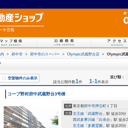
案内
>
府中市
>
府中市のスーパー
>
Olympic武蔵野台店
>
Olympi
件
並び順：
空室物件のみ表示
1
1-1
該当公開件数
件
件表示
コープ野村府中武蔵野台3号棟
東京都
府中市
押立町
１丁目
住所
交通
京王線
「
武蔵野台
」駅 徒歩10分
西武多摩川線
「
白糸台
」駅 徒歩2
京王線
「
多磨霊園
」駅 徒歩20分