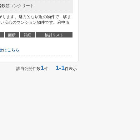
骨鉄筋コンクリート
がります。魅力的な駅近の物件で、駅ま
高い安心のマンション物件です。府中市
面積
詳細
検討リスト
せはこちら
1
1-1
該当公開件数
件
件表示