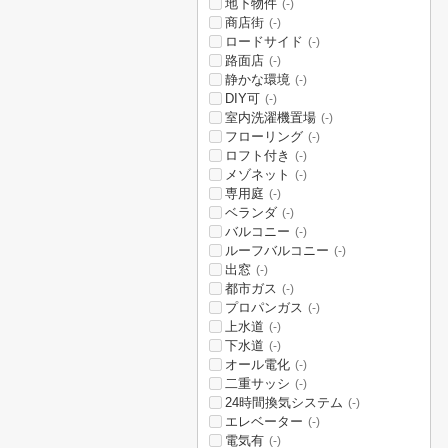
地下物件
(-)
商店街
(-)
ロードサイド
(-)
路面店
(-)
静かな環境
(-)
DIY可
(-)
室内洗濯機置場
(-)
フローリング
(-)
ロフト付き
(-)
メゾネット
(-)
専用庭
(-)
ベランダ
(-)
バルコニー
(-)
ルーフバルコニー
(-)
出窓
(-)
都市ガス
(-)
プロパンガス
(-)
上水道
(-)
下水道
(-)
オール電化
(-)
二重サッシ
(-)
24時間換気システム
(-)
エレベーター
(-)
電気有
(-)