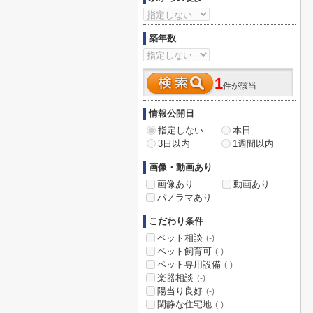
築年数
1
件が該当
情報公開日
指定しない
本日
3日以内
1週間以内
画像・動画あり
画像あり
動画あり
パノラマあり
こだわり条件
ペット相談
(-)
ペット飼育可
(-)
ペット専用設備
(-)
楽器相談
(-)
陽当り良好
(-)
閑静な住宅地
(-)