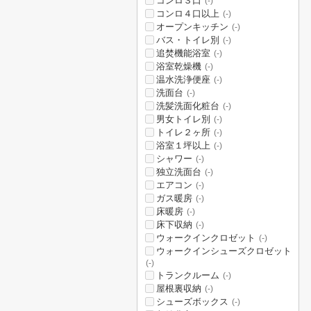
コンロ３口
(-)
コンロ４口以上
(-)
オープンキッチン
(-)
バス・トイレ別
(-)
追焚機能浴室
(-)
浴室乾燥機
(-)
温水洗浄便座
(-)
洗面台
(-)
洗髪洗面化粧台
(-)
男女トイレ別
(-)
トイレ２ヶ所
(-)
浴室１坪以上
(-)
シャワー
(-)
独立洗面台
(-)
エアコン
(-)
ガス暖房
(-)
床暖房
(-)
床下収納
(-)
ウォークインクロゼット
(-)
ウォークインシューズクロゼット
(-)
トランクルーム
(-)
屋根裏収納
(-)
シューズボックス
(-)