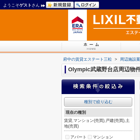
ようこそ
ゲスト
さん
府中の賃貸エステート三松
>
周辺施設
Olympic武蔵野台店周辺物
種別で絞り込む
現在の種別
賃貸,マンション(売買),戸建(売買),土
地(売買)
アパート
マンション