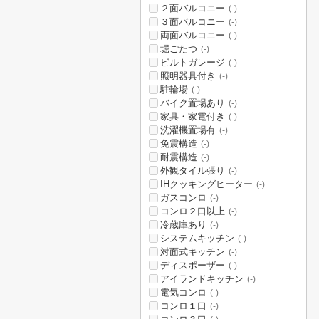
２面バルコニー
(-)
３面バルコニー
(-)
両面バルコニー
(-)
堀ごたつ
(-)
ビルトガレージ
(-)
照明器具付き
(-)
駐輪場
(-)
バイク置場あり
(-)
家具・家電付き
(-)
洗濯機置場有
(-)
免震構造
(-)
耐震構造
(-)
外観タイル張り
(-)
IHクッキングヒーター
(-)
ガスコンロ
(-)
コンロ２口以上
(-)
冷蔵庫あり
(-)
システムキッチン
(-)
対面式キッチン
(-)
ディスポーザー
(-)
アイランドキッチン
(-)
電気コンロ
(-)
コンロ１口
(-)