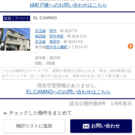
緑町戸建へのお問い合わせはこちら
EL.CAMINO
賃貸｜アパート
京王線
「
府中
」駅 徒歩7分
南武線
「
府中本町
」駅 徒歩12分
京王線
「
東府中
」駅 徒歩14分
東京都
府中市
八幡町
１丁目14-37
-
築年数：築20年
階数：3階建
こちらの物件はアパートです。昼間の電気代も抑えられる、明るい室内環境のあ
るアパートです。近くに駅が2つあるため、用途や行き先に応じて駅を選べる物
件です。最上階のアパートです...
現在空室情報がありません。
EL.CAMINOへのお問い合わせはこちら
該当公開件数
9
件
1-9
件表示
チェックした物件をまとめて
検討リストに追加
お問い合わせ