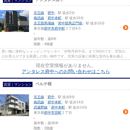
賃貸｜マンション
京王線
「
府中
」駅 徒歩2分
南武線
「
府中本町
」駅 徒歩16分
京王競馬場線
「
府中競馬正門前
」駅 徒歩10分
東京都
府中市
府中町
２丁目9-5
-
築年数：築9年
階数：4階建
買い物に便利なショッピングセンター「伊勢丹府中店」まで360mです。空気の
入れ替えができる風通しの良い物件です。充実の設備と綺麗な室内を兼ね備え
た、2016年築の物件です。駅まで...
現在空室情報がありません。
アンタレス府中へのお問い合わせはこちら
ベルテ桜
賃貸｜マンション
京王線
「
府中
」駅 徒歩8分
南武線
「
府中本町
」駅 徒歩14分
武蔵野線
「
府中本町
」駅 徒歩14分
東京都
府中市
宮町
２丁目
-
築年数：築36年
階数：3階建