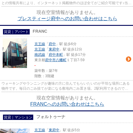
との情報共有により、インターネット掲載物件のほぼ全てがご紹介可能です♪当店
は京王線府中駅徒歩３０秒☆...
現在空室情報がありません。
プレスティージ府中へのお問い合わせはこちら
FRANC
賃貸｜アパート
京王線
「
府中
」駅 徒歩6分
京王線
「
東府中
」駅 徒歩12分
南武線
「
府中本町
」駅 徒歩17分
東京都
府中市
八幡町
１丁目7-59
-
築年数：築7年
階数：3階建
ウォーキングやランニングが趣味の方に住んでもらいたいのが平坦な場所にある
物件です。毎日のごみ捨てが楽になる敷地内ごみ置き場。2駅利用できるので電
車をよく使う方におすすめな物...
現在空室情報がありません。
FRANCへのお問い合わせはこちら
フォルトゥーナ
賃貸｜マンション
京王線
「
東府中
」駅 徒歩5分