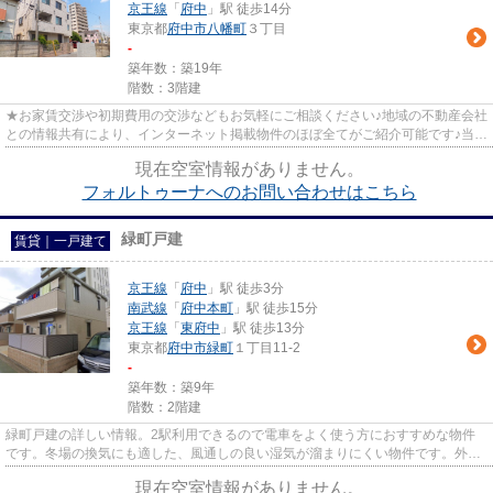
京王線
「
府中
」駅 徒歩14分
東京都
府中市
八幡町
３丁目
-
築年数：築19年
階数：3階建
★お家賃交渉や初期費用の交渉などもお気軽にご相談ください♪地域の不動産会社
との情報共有により、インターネット掲載物件のほぼ全てがご紹介可能です♪当店
は京王線府中駅徒歩３０秒☆...
現在空室情報がありません。
フォルトゥーナへのお問い合わせはこちら
緑町戸建
賃貸｜一戸建て
京王線
「
府中
」駅 徒歩3分
南武線
「
府中本町
」駅 徒歩15分
京王線
「
東府中
」駅 徒歩13分
東京都
府中市
緑町
１丁目11-2
-
築年数：築9年
階数：2階建
緑町戸建の詳しい情報。2駅利用できるので電車をよく使う方におすすめな物件
です。冬場の換気にも適した、風通しの良い湿気が溜まりにくい物件です。外観
もきれいなニーズの高い一戸建...
現在空室情報がありません。