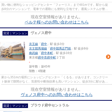
買い物に便利なショッピングセンター「フォーリス」まで481mです。駅から徒
歩8分のマンションで、電車での通勤にも便利な立地です。通風システムが整っ
た、住環境の良い安心のマンショ...
現在空室情報がありません。
ベルテ桜へのお問い合わせはこちら
ヴェノス府中
賃貸｜マンション
京王線
「
府中
」駅 徒歩3分
京王競馬場線
「
府中競馬正門前
」駅 徒歩9分
南武線
「
府中本町
」駅 徒歩16分
東京都
府中市
府中町
２丁目
-
築年数：築45年
階数：4階建
家から351mの場所にショッピングセンター「くるる」があります。コンクリー
ト躯体で隙間がなく、気密性や断熱効果も高いマンション。徒歩3分に駅がある
物件となり、生活に不便を感じま...
現在空室情報がありません。
ヴェノス府中へのお問い合わせはこちら
プラウド府中セントラル
賃貸｜マンション