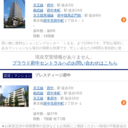
京王線
「
府中
」駅 徒歩3分
南武線
「
府中本町
」駅 徒歩14分
京王競馬場線
「
府中競馬正門前
」駅 徒歩9分
東京都
府中市
府中町
２丁目６－１
-
築年数：築8年
階数：16階建
買い物に便利なショッピングセンター「くるる」まで228mです。平坦な場所に
あるマンションなら毎日の移動も快適です。忙しいあなたの時間を有効的に使え
るのが敷地内ごみ置き場です。...
現在空室情報がありません。
プラウド府中セントラルへのお問い合わせはこちら
プレスティージ府中
賃貸｜マンション
京王線
「
府中
」駅 徒歩3分
南武線
「
府中本町
」駅 徒歩16分
京王線
「
東府中
」駅 徒歩16分
東京都
府中市
府中町
２丁目９-１
-
築年数：築37年
階数：7階建 地下1階
★お家賃交渉や初期費用の交渉などもお気軽にご相談ください♪地域の不動産会社