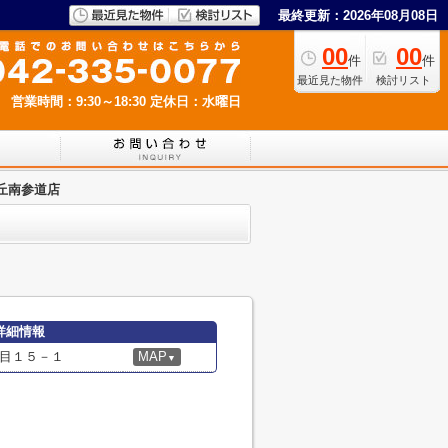
最終更新：2026年08月08日
00
00
件
件
最近見た物件
検討リスト
営業時間：9:30～18:30
定休日：水曜日
丘南参道店
詳細情報
目１５－１
MAP
▼