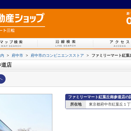
案内
>
府中市
>
府中市のコンビニエンスストア
>
ファミリーマート紅葉
参道店
へ
ファミリーマート紅葉丘南参道店の
所在地
東京都府中市紅葉丘１丁