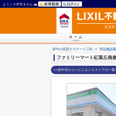
ようこそ
ゲスト
さん
府中の賃貸エステート三松
>
周辺施設
ファミリーマート紅葉丘南
<<府中市のコンビニエンスストアの一覧