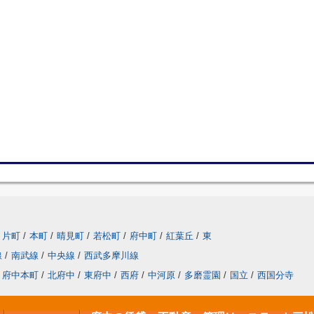
片町
/
本町
/
晴見町
/
若松町
/
府中町
/
紅葉丘
/
東
線
/
南武線
/
中央線
/
西武多摩川線
府中本町
/
北府中
/
東府中
/
西府
/
中河原
/
多磨霊園
/
国立
/
西国分寺