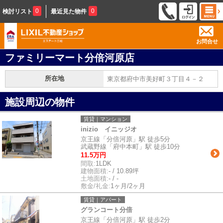
0
0
検討リスト
最近見た物件
お問合せ
ファミリーマート分倍河原店
所在地
東京都府中市美好町３丁目４－２
施設周辺の物件
賃貸｜マンション
inizio イニッジオ
京王線「分倍河原」駅 徒歩5分
武蔵野線「府中本町」駅 徒歩10分
11.5万円
間取:
1LDK
建物面積:
- / 10.89坪
土地面積:
- / -
敷金/礼金:
1ヶ月/2ヶ月
賃貸｜アパート
グランコート分倍
京王線「分倍河原」駅 徒歩2分