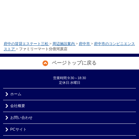
府中の賃貸エステート三松
>
周辺施設案内
>
府中市
>
府中市のコンビニエンス
ストア
>
ファミリーマート分倍河原店
ページトップに戻る
営業時間:9:30～18:30
定休日:水曜日
ホーム
会社概要
お問い合わせ
PCサイト