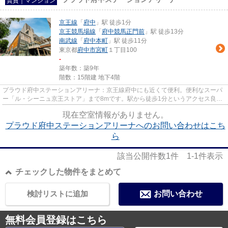
賃貸｜マンション
京王線
「
府中
」駅 徒歩1分
京王競馬場線
「
府中競馬正門前
」駅 徒歩13分
南武線
「
府中本町
」駅 徒歩11分
東京都
府中市
宮町
１丁目100
-
築年数：築9年
階数：15階建 地下4階
プラウド府中ステーションアリーナ：京王線府中にも近くて便利。便利なスーパ
ー「ル・シーニュ京王ストア」まで8mです。駅から徒歩1分というアクセス良好
な駅近物件はいかがですか。常...
現在空室情報がありません。
プラウド府中ステーションアリーナへのお問い合わせはこち
ら
該当公開件数
1
件
1-1
件表示
チェックした物件をまとめて
検討リストに追加
お問い合わせ
無料会員登録はこちら