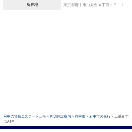
所在地
東京都府中市白糸台４丁目１７－１
府中の賃貸エステート三松
>
周辺施設案内
>
府中市
>
府中市の銀行
>
三菱みず
ほATM