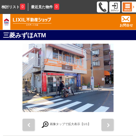
0
0
検討リスト
最近見た物件
お問合せ
三菱みずほATM
前
次
画像タップで拡大表示【
1
/1】