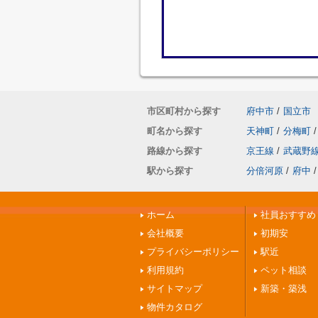
市区町村から探す
府中市
/
国立市
町名から探す
天神町
/
分梅町
/
路線から探す
京王線
/
武蔵野
駅から探す
分倍河原
/
府中
/
ホーム
社員おすすめ
会社概要
初期安
プライバシーポリシー
駅近
利用規約
ペット相談
サイトマップ
新築・築浅
物件カタログ