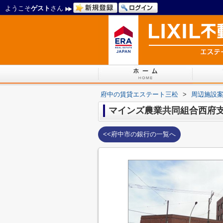
ようこそ
ゲスト
さん
府中の賃貸エステート三松
>
周辺施設
マインズ農業共同組合西府
<<府中市の銀行の一覧へ