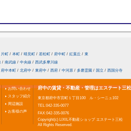
片町
/
本町
/
晴見町
/
若松町
/
府中町
/
紅葉丘
/
東
線
/
南武線
/
中央線
/
西武多摩川線
府中本町
/
北府中
/
東府中
/
西府
/
中河原
/
多磨霊園
/
国立
/
西国分寺
府中の賃貸・不動産・管理はエステート三
お問い合わせ
スタッフ紹介
東京都府中市宮町１丁目100 ル・シーニュ102
周辺施設
TEL:042-335-0077
お客様の声
FAX:042-335-0076
Copyright(c) LIXIL不動産ショップ エステート三松
All Rights Reserved.