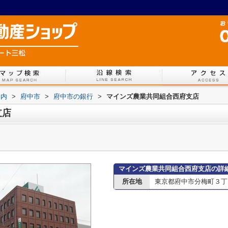
案内
>
府中市
>
府中市の銀行
>
マインズ農業共同組合西府支店
支店
マインズ農業共同組合西府支店の詳
所在地
東京都府中市分梅町３丁