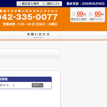
最終更新：2026年08月08日
00
00
件
件
最近見た物件
検討リスト
営業時間：9:30～18:30
定休日：水曜日
細情報
目６５－１
MAP
▼