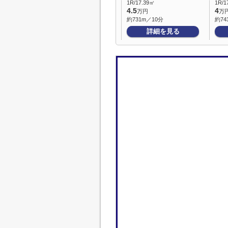
1R/17.39㎡
1R/1
4.5
4
万円
万
約731m／10分
約74
詳細を見る